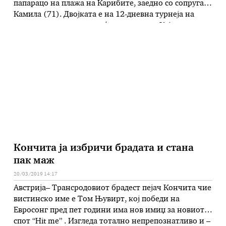
папарацо на плажа на Карибите, заедно со сопругата
Камила (71). Двојката е на 12-дневна турнеја на
егзотичните острови, а ќе ги посети и Кајманските
острови. Принцот не е фатен во костим за капење
уште од 1980 година, кога е …
Кончита ја избричи брадата и стана
пак маж
20/03/2019 14:17
Австрија– Трансродовиот брадест пејач Кончита чие
вистинско име е Том Њувирт, кој победи на
Евросонг пред пет години има нов имиџ за новиот
спот “Hit me” . Изгледа тотално непрепознатливо и –