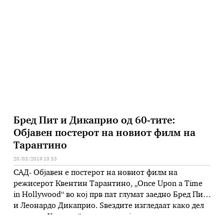
ескорт придружничка која краде говори и нема вкус
за мажи. И да победеше Хилари Клинтон, ниту неа
немаше да ја …
Бред Пит и Дикаприо од 60-тите:
Објавен постерот на новиот филм на
Тарантино
20/03/2019 10:53
САД- Објавен е постерот на новиот филм на
режисерот Квентин Тарантино, „Once Upon a Time
in Hollywood“ во кој прв пат глумат заедно Бред Пит
и Леонардо Дикаприо. Ѕвездите изгледаат како дел
од „хипи Холивуд“ периодот кој се случуваше во