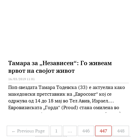
одвиваат бавно. Издржете. БИК: Динамичен ден во
кој што е добро …
Тамара за „Независен“: Го живеам
врвот на својот живот
16/03/2019 11:01
Поп-ѕвездата Тамара Тодевска (33) е актуелна како
македонски претставник на „Евросонг“ кој се
одржува од 14 до 18 мај во Тел Авив, Израел.
Евровизиската „Горда“ (Proud) стана омилена во
македонската јавност, но и спотот, пак со ќерка ѝ
Хана, во кој гостуваат повеќе силни жени, нејзини
пријателки и соработнички, исто така, собира само
Навигација
←
Previous Page
1
…
446
447
448
позитивни коментари. …
на