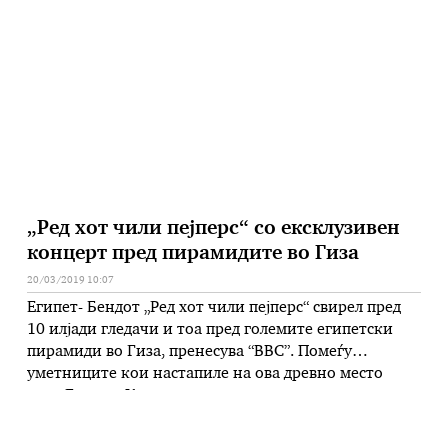
Холивуд во времето кое го обработува „Once Upon a
Time in Hollywood“. Фотографијата изгледа
автентично, …
„Ред хот чили пејперс“ со ексклузивен
концерт пред пирамидите во Гиза
20/03/2019 10:07
Египет- Бендот „Ред хот чили пејперс“ свирел пред
10 илјади гледачи и тоа пред големите египетски
пирамиди во Гиза, пренесува “BBC”. Помеѓу
уметниците кои настапиле на ова древно место
пред Ентони Киедис и останатите членови на
бендот се “Грејтфул Дед“, “Скопрпионс” и Френк
Синатра. Овој бенд од Калифорнија свирел на сцена