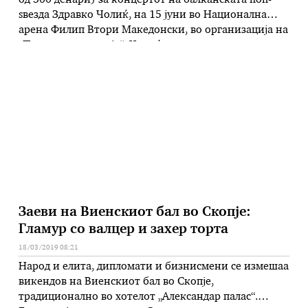
од 300 денари) за концертот на балканската поп-
ѕвезда Здравко Чолиќ, на 15 јуни во Национална
арена Филип Втори Македонски, во организација на
„Прагма продукција“. Чолиќ лани во ноември,
имаше два спектакуларни концерти во ВИП Арената
„Борис Трајковски“. Фото: Б. Грданоски
Заеви на Виенскиот бал во Скопје:
Гламур со валцер и захер торта
18/03/2019 08:21
Народ и елита, дипломати и бизнисмени се измешаа
викендов на Виенскиот бал во Скопје,
традиционално во хотелот „Александар палас“.