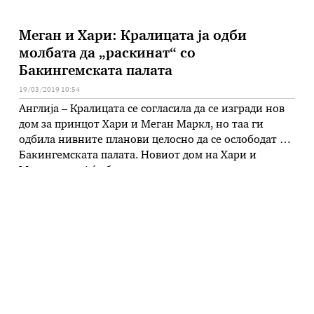
Меган и Хари: Кралицата ја одби
молбата да „раскинат“ со
Бакингемската палата
19/03/2019 10:54
Англија – Кралицата се согласила да се изгради нов
дом за принцот Хари и Меган Маркл, но таа ги
одбила нивните планови целосно да се ослободат од
Бакингемската палата. Новиот дом на Хари и
Меган, во кој ќе биде ангажиран и поранешниот
советник во изборните кампањи на Хилари
Клинтон, ќе биде изграден подалеку од
Бакингемската …