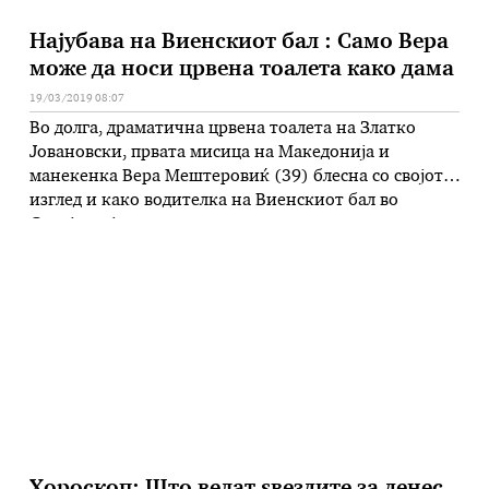
Најубава на Виенскиот бал : Само Вера
може да носи црвена тоалета како дама
19/03/2019 08:07
Во долга, драматична црвена тоалета на Златко
Јовановски, првата мисица на Македонија и
манекенка Вера Мештеровиќ (39) блесна со својот
изглед и како водителка на Виенскиот бал во
Скопје, кој викендов традиционално се одржа во
хотелот „Александар палас“. Горниот дел на
луксузната тоалета е комплетно рачна изработка од
тантела со мониста и дополнувана за побогат …