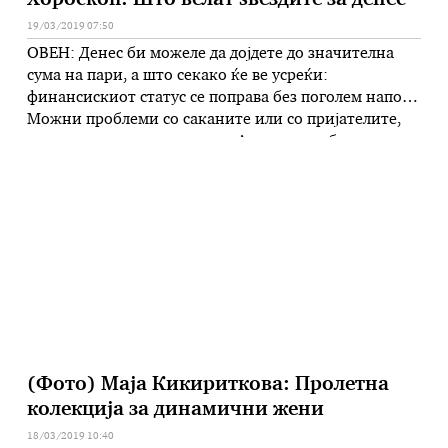
Хороскоп: Што велат ѕвездите за денес
19/03/2019 07:50
ОВЕН: Денес би можеле да дојдете до значителна
сума на пари, а што секако ќе ве усреќи:
финансискиот статус се поправа без поголем напор.
Можни проблеми со саканите или со пријателите,
кои се со минлива природа. Ако не го добиете она
што го сакате на работен план, не очајувајте.
Набрзо ќе ја постигнете саканата стабилност.
БИК: Месечината …
(Фото) Маја Кикириткова: Пролетна
колекција за динамични жени
18/03/2019 10:40