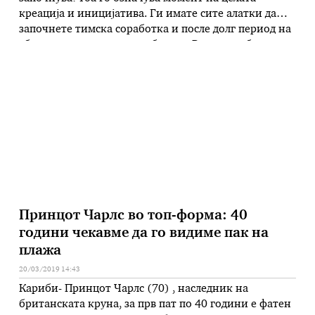
креација и иницијатива. Ги имате сите алатки да
започнете тимска соработка и после долг период на
збрка, сега постигнувате баланс. Вашата доблесна
природа доаѓа во прв план и успевате да ја
направите саканата трансформација. Голем успех!
БИК: Нагласени емоции со Полната Месечина во …
Принцот Чарлс во топ-форма: 40
години чекавме да го видиме пак на
плажа
20/03/2019 14:43
Кариби- Принцот Чарлс (70) , наследник на
британската круна, за прв пат по 40 години е фатен