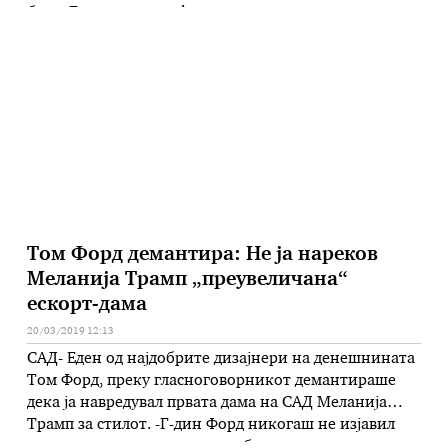
бело. Гламурозните фустани ги замени со тренерки,
а драматичната шминка е сведена на минимум,
додека косата и брадата од црни – станаа руси. …
Том Форд демантира: Не ја нареков
Меланија Трамп „преувеличана“
ескорт-дама
20/03/2019 12:13
САД- Еден од најдобрите дизајнери на денешнината
Том Форд, преку гласноговорникот демантираше
дека ја навредувал првата дама на САД Меланија
Трамп за стилот. -Г-дин Форд никогаш не изјавил
дека не е заинтересиран да облака преувеличана