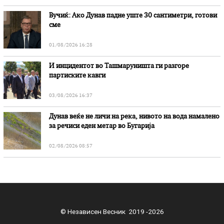
Вучиќ: Ако Дунав падне уште 30 сантиметри, готови
сме
01/08/2026 16:28
И инцидентот во Ташмаруништa ги разгоре
партиските кавги
03/08/2026 16:37
Дунав веќе не личи на река, нивото на вода намалено
за речиси еден метар во Бугарија
02/08/2026 08:57
© Независен Весник 2019 -2026