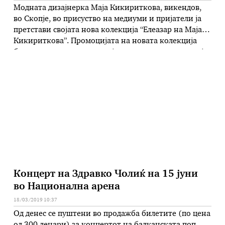
Модната дизајнерка Маја Кикириткова, викендов,
во Скопје, во присуство на медиуми и пријатели ја
претстави својата нова колекција “Елеазар на Маја
Кикириткова”. Промоцијата на новата колекција
беше всушност и промоција на новото модно ателје
“Елеазар на Маја Кикириткова” . Новата колекција
на Кикириткова всушност е пролетна колекција во
препознатливи пастелни бои надополнети со белата
и …
Концерт на Здравко Чолиќ на 15 јуни
во Национална арена
18/03/2019 10:37
Од денес се пуштени во продажба билетите (по цена