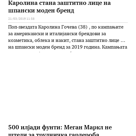
Каролина стана заштитно лице на
шпански моден бренд
21/03/2019 11:58
Поп-ѕвездата Каролина Гочева (38) , по кампањите
за американски и италијански брендови за
козметика, облека и накит, стана заштитно лице и
на шпански моден бренд за 2019 година. Кампањата
има за цел да ја истакне моќта на културата во
заедницата, при тоа раскажувајќи приказни за жени
кои не само што се убави туку се и …
500 илјади фунти: Меган Маркл не
штеди за трудничка гардероба