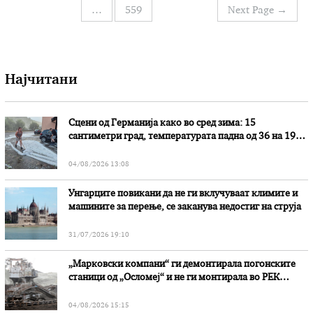
…
559
Next Page
→
написи
Најчитани
Сцени од Германија како во сред зима: 15
сантиметри град, температурата падна од 36 на 19
степени
04/08/2026 13:08
Унгарците повикани да не ги вклучуваат климите и
машините за перење, се заканува недостиг на струја
31/07/2026 19:10
„Марковски компани“ ги демонтирала погонските
станици од „Осломеј“ и не ги монтирала во РЕК
„Битола“, стои во вештачењето на обвинителството
04/08/2026 15:15