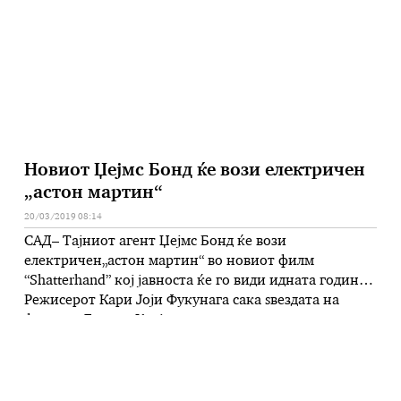
која изгледала како овие престари …
Новиот Џејмс Бонд ќе вози електричен
„астон мартин“
20/03/2019 08:14
САД– Тајниот агент Џејмс Бонд ќе вози
електричен„астон мартин“ во новиот филм
“Shatterhand” кој јавноста ќе го види идната година.
Режисерот Кари Јоји Фукунага сака ѕвездата на
филмот, Даниел Крејг, наскоро да седне зад воланот
на моделот „астон мартин“ во ограничено издание,
поточно автомобил кој наскоро ќе биде лансиран –
Рапид Е. Тоа е воедно …