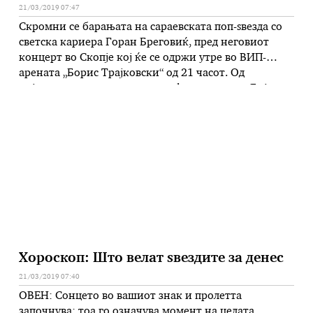
21/03/2019 07:47
Скромни се барањата на сараевската поп-ѕвезда со
светска кариера Горан Бреговиќ, пред неговиот
концерт во Скопје кој ќе се одржи утре во ВИП-
арената „Борис Трајковски“ од 21 часот. Од
пијалаците кои некогашниот фронтмен на „Бијело
дугме“ ги побарал од македонските организатори
„Авалон продукција“, на листата се кафе, сокови,
вода, вино и виски. Во Скопје Брега …
Хороскоп: Што велат ѕвездите за денес
21/03/2019 07:40
ОВЕН: Сонцето во вашиот знак и пролетта
започнува: тоа го означува момент на целата