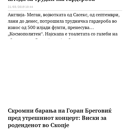
21/03/2019 10:44
Англија- Меган, војвотката од Сасекс, од септември,
лани до денес, потрошила трудничка гардероба во
износ од 500 илјади фунти, пренесува
„Космополитен“. Најскапа е тоалетата со галеби на
„Оскар де ла Рента“ што ја облече за наградите на
Географското друштво во Сиднеј која чини 10
илјади фунти, искомбинирани со салонки на
„Аквазура“ од 500 фунти. На …
Скромни барања на Горан Бреговиќ
пред утрешниот концерт: Виски за
роденденот во Скопје