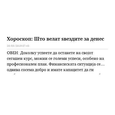
Хороскоп: Што велат ѕвездите за денес
20/03/2019 07:43
ОВЕН: Доколку успеете да останете на својот
сегашен курс, можни се големи успеси, особено на
професионален план. Финансиската ситуација се
одвива сосема добро и имате капацитет да ги
разберете тековните трендови: полни сте со љубов
и разбирање. Пријателите се тука за да ви помогнат
да го средите својот живот според саканата визија.
БИК: Страст и љубов во …