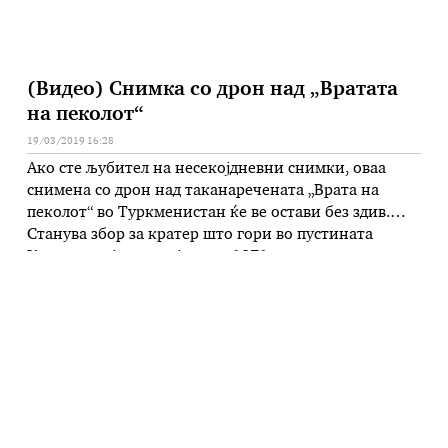
(Видео) Снимка со дрон над „Вратата
на пеколот“
19/03/2019 16:28
Ако сте љубител на несекојдневни снимки, оваа
снимена со дрон над таканаречената „Врата на
пеколот“ во Туркменистан ќе ве остави без здив.
Станува збор за кратер што гори во пустината
Каракум кој е пронајден во 1971 година, а денес
привлекува многу туристи од целиот свет. Корисник
на YouTube канал Шинпеи Шмура на платформата
објави неверојатна …