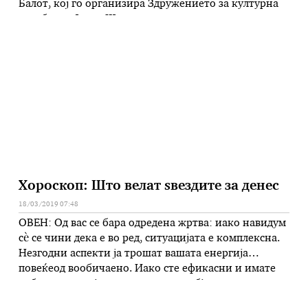
Балот, кој го организира Здружението за културна
соработка Јохан Штраус, со поддршка на
заедничкото покровителство на амбасадата на
Република Австрија и Владата, имаше хуманитарен
карактер. Во текот на вечерта беше организирана
добротворна лотарија. Собраните средства и …
Хороскоп: Што велат ѕвездите за денес
18/03/2019 07:48
ОВЕН: Од вас се бара одредена жртва: иако навидум
сè се чини дека е во ред, ситуацијата е комплексна.
Незгодни аспекти ја трошат вашата енергија
повеќеод вообичаено. Иако сте ефикасни и имате
добри сознанија, склоноста кон субјективност може
да предизвика бура. Работите не стагнираат, само се