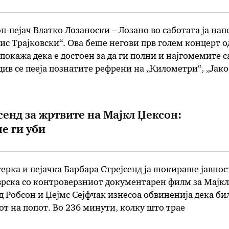
-пејач Влатко Лозаноски – Лозано во саботата ја на
ис Трајковски“. Ова беше негови прв голем концерт о
 покажа дека е достоен за да ги полни и најгомемите с
здив се пееја познатите рефрени на „Километри“, „Јако
а“, „Сонце не ме грее“ и останатите песни …
сенд за жртвите на Мајкл Џексон:
е ги уби
ерка и пејачка Барбара Стрејсенд ја шокираше јавнос
врска со контроверзниот документарен филм за Мајкл
јд Робсон и Џејмс Сејфчак изнесоа обвиненија дека би
от на попот. Во 236 минути, колку што трае
филм „Заминување од Недојдија“ Робсон (36) и Сејфч