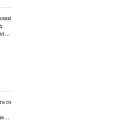
полни
д
али
та со
ле
ак