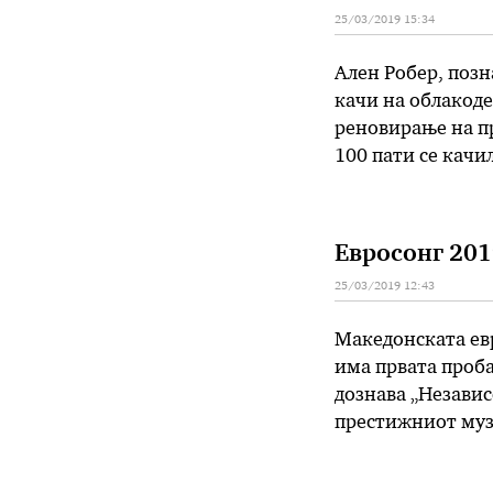
25/03/2019 15:34
Ален Робер, позн
качи на облакодер
реновирање на пр
100 пати се качи
зграда висока 18
Евросонг 201
25/03/2019 12:43
Македонската евр
има првата проба
дознава „Независ
престижниот музи
подготвува во ко
ќе се погрижи ди