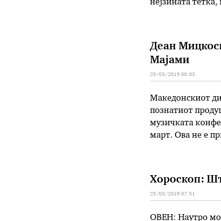
нејзината тетка,
светските медиум
разбудат уморни
Деан Мицкоск
Мајами
25/03/2019 08:03
Македонскиот ди
познатиот продуц
музичката конфер
март. Ова не е 
период тесно сор
рекордс“. – Голе
Хороскоп: Шт
25/03/2019 07:51
ОВЕН: Наутро мож