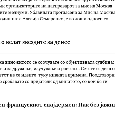
ми организаторите на натпреварот за мис на Москва,
ите медиуми. Убавицата прогласена за Мис на Москва
годишната Алесија Семеренко, е во лоши односи со
 тоа поради нејзиниот непрофесионален однос. Токм
ени и титулата …
о велат ѕвездите за денес
на виножитото се соочувате со објективната судбина:
и за дружење, изучување и растење. Сетете се дека 
етот не се идеите, туку нивната примена. Поодговорн
е среќавате со пријатели од минатото, со кои ќе ги
ечените реализации. Чест. БИК: Благородни идеи ко
е страни: …
ен францускиот спајдермен: Пак без јаж