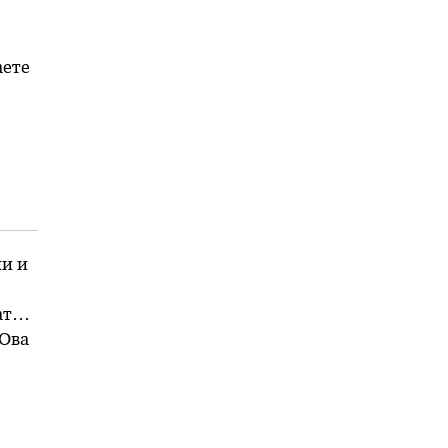
аете
ии и
ат
 Ова
и е