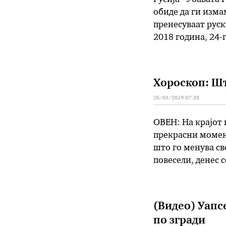
обиде да ги изма
пренесуваат руск
2018 година, 24-
организацијата и
затоа и се одзем
Хороскоп: Шт
26/03/2019 07:38
ОВЕН: На крајот 
прекрасни момент
што го менува св
повесели, денес с
споделите новост
доаѓаат од повеќ
(Видео) Уапс
по згради