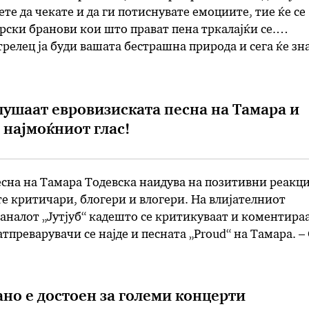
ете да чекате и да ги потиснувате емоциите, тие ќе се
рски бранови кои што прават пена тркалајќи се.
релец ја буди вашата бестрашна природа и сега ќе зн
те самите за себе …
лушаат евровизиската песна на Тамара и
 најмоќниот глас!
сна на Тамара Тодевска наидува на позитивни реакц
е критичари, блогери и влогери. На влијателниот
каналот „Јутјуб“ кадешто се критикуваат и коментира
тпреварувачи се најде и песната „Proud“ на Тамара. –
с. Толку длабоко и емотивно пее, што ништо друго не 
а …
но е достоен за големи концерти