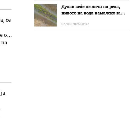
Дунав веќе не личи на река,
нивото на вода намалено за
речиси еден метар во Бугарија
а, се
02/08/2026 08:57
е од
 на
ја
е
ра