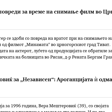
о ја опишаа …
повреди за време на снимање филм во Цр
ер се здоби со повреда на вратот при на снимањето н
 од филмот „Минамата“ во црногорскиот град Тиват.
ата на актерот, луѓето од продукцијата се обратиле з
чката на болницата во Рисан, д-р Рената Бергам Гра
ка на актерката Марија Бергам. Информацијата за
Независен“: Ароганцијата ѝ одмага
а за 1996 година, Вера Мештеровиќ (39), со својата