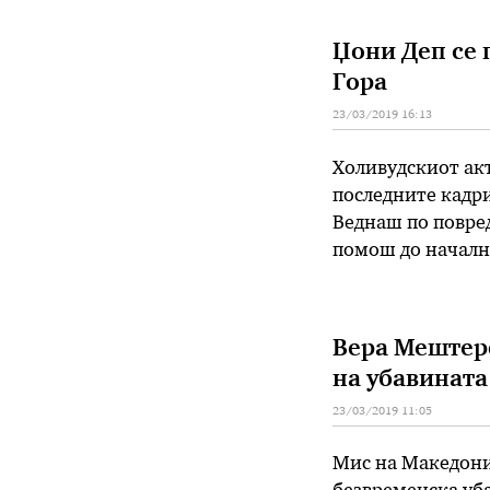
(42) експлицитн
Џони Деп се 
Гора
23/03/2019 16:13
Холивудскиот акт
последните кадри
Веднаш по повред
помош до начални
која инаку е тет
повредата на …
Вера Мештеровиќ за „
на убавината
23/03/2019 11:05
Мис на Македониј