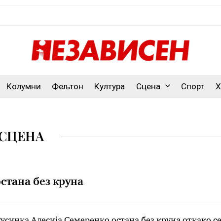
Колумни
Фељтон
Култура
Сцена
Спорт
Х
СЦЕНА
стана без круна
Русинка Алесија Семеренко остана без круна откако с