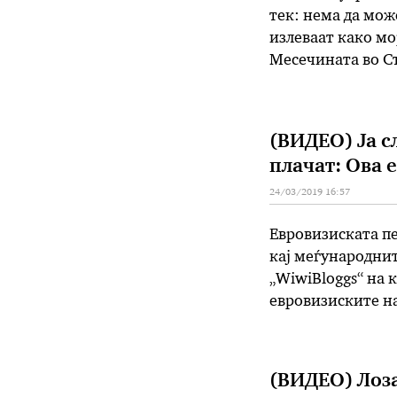
тек: нема да мож
излеваат како мо
Месечината во Ст
како да се грижи
(ВИДЕО) Ја с
плачат: Ова е
24/03/2019 16:57
Евровизиската пе
кај меѓународнит
„WiwiBloggs“ на 
евровизиските на
е најмоќниот гла
потребно на ова
(ВИДЕО) Лоза