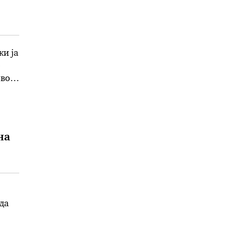
жи ја
о
 во
на
да