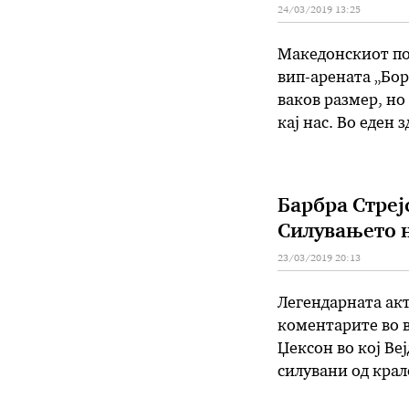
24/03/2019 13:25
Македонскиот поп
вип-арената „Бор
ваков размер, но
кај нас. Во еден 
јако“, „Мандарин
Барбра Стреј
Силувањето н
23/03/2019 20:13
Легендарната акт
коментарите во 
Џексон во кој Ве
силувани од крал
документарниот 