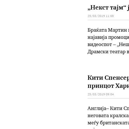
„Некст тајм“
25/03/2019 11:08
Браќата Мартин и
најавија промоци
видеоспот – „Нешт
Драмски театар в
песните „Ја изле
Кити Спенсер
принцот Хари
25/03/2019 09:04
Англија– Кити Сп
неговата кралска
меѓу британската