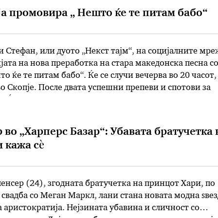
 ја промовира „ Нешто ќе те питам бабо“
 Стефан, или дуото „Некст тајм“, на социјалните мре
јата на нова преработка на стара македонска песна с
о ќе те питам бабо“. Ќе се случи вечерва во 20 часот,
о Скопје. После двата успешни препеви и спотови за
зи Ѓурѓо“ и „Слушам кај …
 во „Харперс Базар“: Убавата братучетка 
 кажа сѐ
енсер (24), згодната братучетка на принцот Хари, по
 свадба со Меган Маркл, лани стана новата модна ѕвез
 аристократија. Нејзината убавина и сличност со