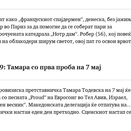
ат како „францускиот спајдермен“, денеска, без јажињ
 во Париз за да помогне да се соберат пари за
очуената катедрала „Нотр дам“. Робер (56), кој повеќ
л на облакодери ширум светот, овој пат го освои врвот
5 метри, со редовно застанување …
9: Тамара со прва проба на 7 мај
овизиска претставничка Тамара Тодевска на 7 мај ќе 
 со песната „Proud“ на Евросонг во Тел Авив, Израел,
ен весник“. Македонската делегација ќе отпатува на
чки настан еден ден претходно. Сценскиот настап с
нсултација со тим од Шведска, а за стајлингот на Тама
зајнерот …