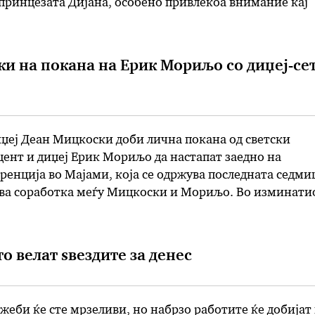
 принцезата Дијана, особено привлекоа внимание кај
и. Додека некои по венчавката на нивен роднина се
 и мамурни и се прашуваат каде …
и на покана на Ерик Мориљо со диџеј-сет
џеј Деан Мицкоски доби лична покана од светски
ент и диџеј Ерик Мориљо да настапат заедно на
енција во Мајами, која се одржува последната седми
прва соработка меѓу Мицкоски и Мориљо. Во изминати
аботуваа и за издавачката куќа на Мориљо, „Сублими
ма е …
о велат ѕвездите за денес
еби ќе сте мрзеливи, но набрзо работите ќе добијат