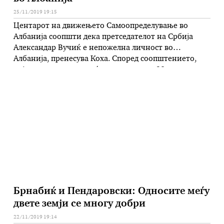
25/11/2019 19:15
Центарот на движењето Самоопределување во
Албанија соопшти дека претседателот на Србија
Александар Вучиќ е непожелна личност во
Албанија, пренесува Коха. Според соопштението,
најавениот мирен граѓански марш на 28. ноември
ги вознемири поддржувачите на идејата за „Мал
Шенген“. Тој Центар наведува дека „неодамна
претседателот на Србија Александар Вучиќ и се
заканувал на оваа јавна активност“ и …
Брнабиќ и Пендаровски: Односите меѓу
двете земји се многу добри
22/11/2019 19:14