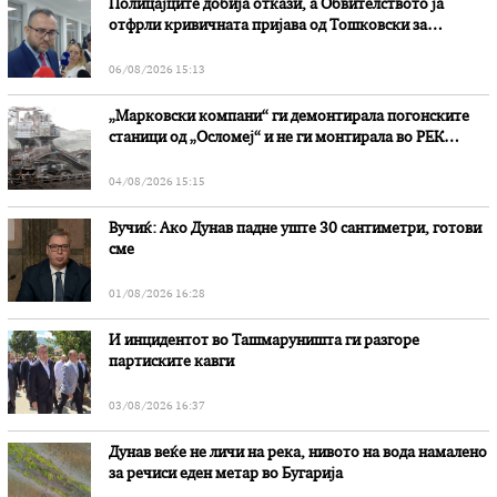
Полицајците добија откази, а Обвителството ја
отфрли кривичната пријава од Тошковски за
наводни злоупотреби
06/08/2026 15:13
„Марковски компани“ ги демонтирала погонските
станици од „Осломеј“ и не ги монтирала во РЕК
„Битола“, стои во вештачењето на обвинителството
04/08/2026 15:15
Вучиќ: Ако Дунав падне уште 30 сантиметри, готови
сме
01/08/2026 16:28
И инцидентот во Ташмаруништa ги разгоре
партиските кавги
03/08/2026 16:37
Дунав веќе не личи на река, нивото на вода намалено
за речиси еден метар во Бугарија