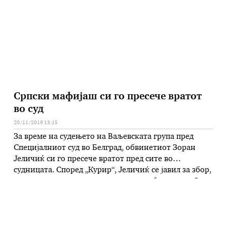
напиша Харадинај на својот …
Српски мафијаш си го пресече вратот
во суд
20/11/2019 13:15
За време на судењето на Ваљевската група пред
Специјалниот суд во Белград, обвинетиот Зоран
Јеличиќ си го пресече вратот пред сите во
судницата. Според „Курир“, Јеличиќ се јавил за збор,
излегол на судската говорница и со зборовите „Сега
ќе се убијам себеси пред сите“, извадил остар
предмет од џебот и си го пресекол вратот. По …