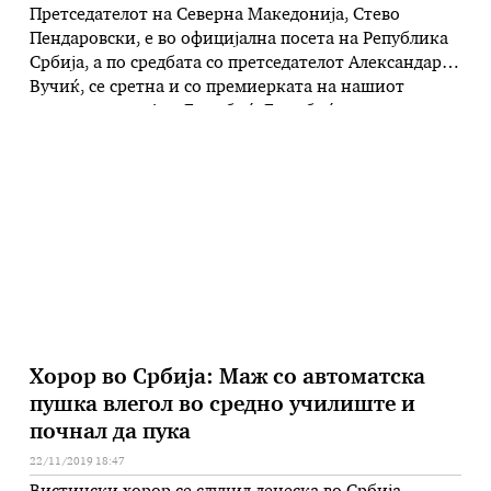
Претседателот на Северна Македонија, Стево
Пендаровски, е во официјална посета на Република
Србија, а по средбата со претседателот Александар
Вучиќ, се сретна и со премиерката на нашиот
северен сосед, Ана Брнабиќ. Брнабиќ и
Пендаровски се согласни дека односите меѓу Србија
и Северна Македонија се многу добри, соопштија од
прес-службата на српската влада. Како што е …
Хорор во Србија: Маж со автоматска
пушка влегол во средно училиште и
почнал да пука
22/11/2019 18:47