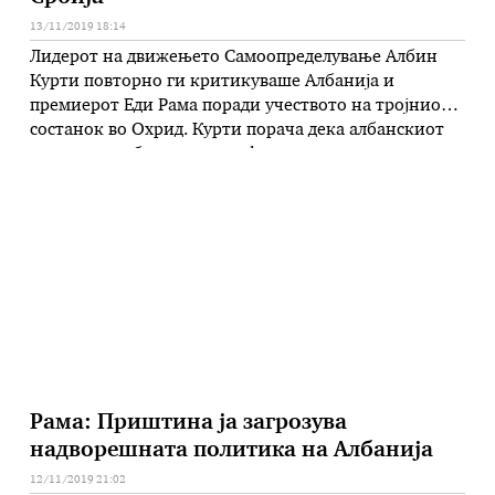
13/11/2019 18:14
Лидерот на движењето Самоопределување Албин
Курти повторно ги критикуваше Албанија и
премиерот Еди Рама поради учеството на тројниот
состанок во Охрид. Курти порача дека албанскиот
премиер требал да сочека формирање на новата
приштинска влада. Тој вели дека тој проект,
започнат во Нови Сад, а продолжен во Охрид, не
само што е избрзан и погрешен, туку …
Рама: Приштина ја загрозува
надворешната политика на Албанија
12/11/2019 21:02