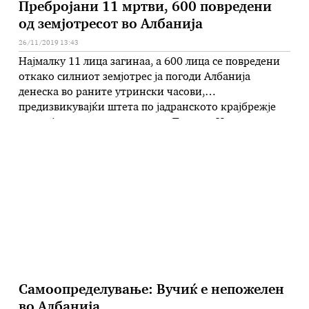
Пребројани 11 мртви, 600 повредени
од земјотресот во Албанија
26/11/2019 13:43
Најмалку 11 лица загинаа, а 600 лица се повредени
откако силниот земјотрес ја погоди Албанија
денеска во раните утрински часови,
предизвикувајќи штета по јадранското крајбрежје
на земјата и во главниот град Тирана. Неколку
згради се распаднаа, затрупувајќи ги жителите под
урнатините. Меѓу земјите што помагаат е
и Македонија. „Тимови за брза помош
пристигнуваат од Косово, Италија, …
Самоопределување: Вучиќ е непожелен
во Албанија