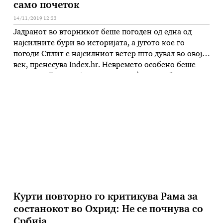
само почеток
14/11/2019 12:23
Јадранот во вторникот беше погоден од една од
најсилните бури во историјата, а југото кое го
погоди Сплит е најсилниот ветер што дувал во овој
век, пренесува Index.hr. Невремето особено беше
силно во Далмација кое носеше сè пред себе.
Корнеше дрвја кои паѓаа по автомобили. Многу
патишта беа блокирани, а службите соопштуваат
дека штетата е …
Курти повторно го критикува Рама за
состанокот во Охрид: Не се почнува со
Србија