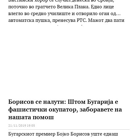
Вистински хорор се случил денеска во Србија,
поточно во гратчето Велика Плана. Едно лице
влегло во средно училиште и отворило оган од
автоматска пушка, пренесува РТС. Мажот два пати
пукал од своето оружје, а за среќа нема повредени
лица. Напаѓачот бил совладан од еден од
професорите во училиштето, а кај него се
пронајдени уште и …
Борисов се налути: Штом Бугарија е
фашистички окупатор, заборавете на
нашата помош
21/11/2019 19:05
Бугарскиот премиер Бојко Борисов уште еднаш