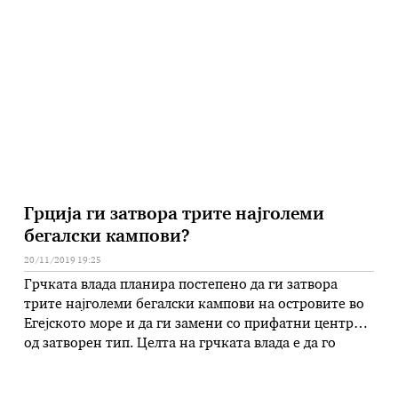
приклучување на Албанија и Северна Македонија во
Европската унија, Меркел истакана дека „не може да
се …
Грција ги затвора трите најголеми
бегалски кампови?
20/11/2019 19:25
Грчката влада планира постепено да ги затвора
трите најголеми бегалски кампови на островите во
Егејското море и да ги замени со прифатни центри
од затворен тип. Целта на грчката влада е да го
намали притисокот на преполните кампови и да го
забрза процесот на враќање на илегалните