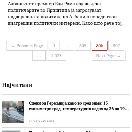
Албанскиот премиер Еди Рама изјави дека
политичарите во Приштина ја загрозуваат
надворешната политика на Албанија поради свои
внатрешни политички интереси. Како што рече тој,
тие тоа го прават со спротивставувањето на
заедничката иницијатива за создавање на
балкански „мини-Шенген“. Рама за албанската
Навигација
←
Previous Page
1
…
805
806
807
телевизија „Топ Ченел“ изјави дека долго му
на
објаснувал на Албин Курти, лидерот на
…
1.023
Next Page
→
написи
Самоопределување …
Најчитани
Сцени од Германија како во сред зима: 15
сантиметри град, температурата падна од 36 на 19
степени
04/08/2026 13:08