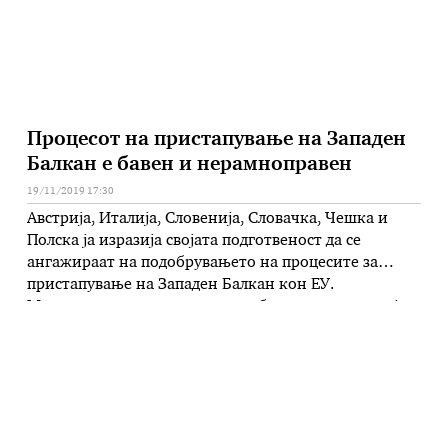
Процесот на пристапување на Западен
Балкан е бавен и нерамноправен
19/11/2019 17:30
Австрија, Италија, Словенија, Словачка, Чешка и
Полска ја изразија својата подготвеност да се
ангажираат на подобрувањето на процесите за
пристапување на Западен Балкан кон ЕУ.
Министрите за надворешни работи на шесте земји
во ЕУ оценија во писмото до претседателот на
Европската комисија Жан Клод Јункер дека
моменталниот процес на пристапување на Западен
Балкан е бавен …