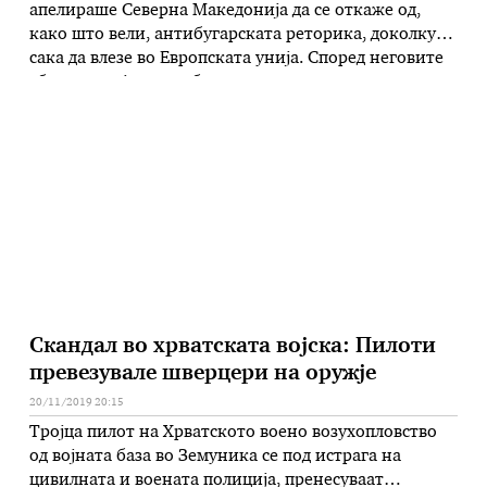
апелираше Северна Македонија да се откаже од,
како што вели, антибугарската реторика, доколку
сака да влезе во Европската унија. Според неговите
зборови, тој за тоа зборувал и со лидерот на
македонската опозиција Христијан Мицкоски за
време на состанокот во Загреб, пренесува Спутник.
„Вчера разговарав и со колегата Мицкоски.
Антибугарската …
Скандал во хрватската војска: Пилоти
превезувале шверцери на оружје
20/11/2019 20:15
Тројца пилот на Хрватското воено возухопловство
од војната база во Земуника се под истрага на
цивилната и воената полиција, пренесуваат