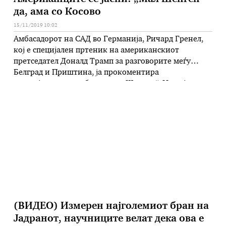
да, ама со Косово
15/11/2019 10:02
Амбасадорот на САД во Германија, Ричард Гренел,
кој е специјален пртеник на американскиот
претседател Доналд Трамп за разговорите меѓу
Белград и Приштина, ја прокоментира
иницијативата за „балкански Шенген“. Иако ја
поздрави иницијативата „балкански Шенген“,
истакна дека иницијативата би можела да биде
успешна ако се вклучат сите од регионот, а тоа
значи и Косово. „Ја поздравуваме …
(ВИДЕО) Измерен најголемиот бран на
Јадранот, научниците велат дека ова е