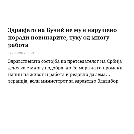
Здравјето на Вучиќ не му е нарушено
поради новинарите, туку од многу
работа
19/11/2019 10:53
Здравствената состојба на претседателот на Србија
денеска е многу подобра, но ќе мора да го промени
начин на живот и работа и редовно да зема
терапија, вели министерот за здравство Златибор
Лончар. „Не му е нарушено здравјето поради некоја
телевизија, новинар или прашање“, рече Лончар
гостувајќи на ТВ Пинк, туку од премногу работа.
Министерот појасни …