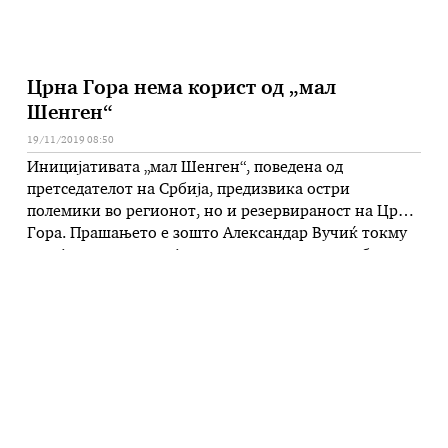
Црна Гора нема корист од „мал
Шенген“
19/11/2019 08:50
Иницијативата „мал Шенген“, поведена од
претседателот на Србија, предизвика остри
полемики во регионот, но и резервираност на Црна
Гора. Прашањето е зошто Александар Вучиќ токму
сега ја почна иницијативата и дали станува збор за
еден вид притисок врз Косово заради таксите што ѝ
ги наметна на Србија пред една година или тоа е
надомест за …