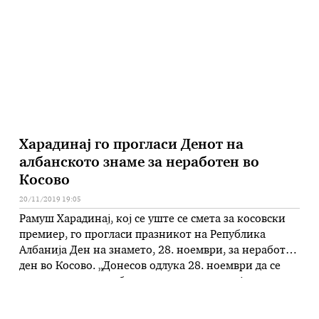
емигранти. „Таканаречените хот-спотови на Лезбос,
Самос и Хиос …
Харадинај го прогласи Денот на
албанското знаме за неработен во
Косово
20/11/2019 19:05
Рамуш Харадинај, кој се уште се смета за косовски
премиер, го прогласи празникот на Република
Албанија Ден на знамето, 28. ноември, за неработен
ден во Косово. „Донесов одлука 28. ноември да се
прогласува за неработен ден на територијата на
Република Косово, со цел да се почитуваат
вредностите на албанската национална традиција“,