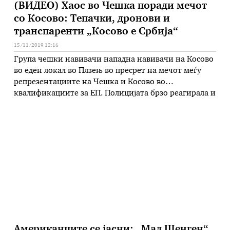
(ВИДЕО) Хаос во Чешка поради мечот
со Косово: Тепачки, дронови и
транспаренти „Косово е Србија“
15/11/2019 12:16
Група чешки навивачи нападна навивачи на Косово
во еден локал во Плзењ во пресрет на мечот меѓу
репрезентациите на Чешка и Косово во
квалификациите за ЕП. Полицијата брзо реагирала и
спречила потежок инцидент, додека неколку
навивачи се приведени. Пред тоа чешките навивачи
пред хотелот во кој беа сместени косовските
фудбалери скандирале „Косово е Србија“ и …
Американците се јасни: „Мал Шенген“