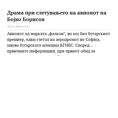
Драма при слетувањето на авионот на
Бојко Борисов
15/11/2019 13:51
Авионот од марката „фалкон“, во кој бил бугарскиот
премиер, едвај слетал на аеродромот во Софија,
јавува бугарската агенција БГНЕС. Според
првичните информации, при првиот обид за
слетување на авионот на бугарската влада, пукнала
гумата на тркалото за слетување така што пилотот
морал да изведе и втор обид за слетување и за тоа
применил процедура наменета …