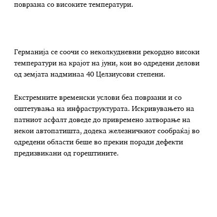
поврзана со високите температури.
Германија се соочи со неколкудневни рекордно високи
температури на крајот на јуни, кои во одредени делови
од земјата надминаа 40 Целзиусови степени.
Екстремните временски услови беа поврзани и со
оштетувања на инфраструктурата. Искривувањето на
патниот асфалт доведе до привремено затворање на
некои автопатишта, додека железничкиот сообраќај во
одредени области беше во прекин поради дефекти
предизвикани од горештините.