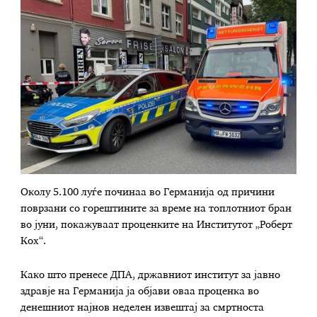
Околу 5.100 луѓе починаа во Германија од причини
поврзани со горештините за време на топлотниот бран
во јуни, покажуваат проценките на Институтот „Роберт
Кох“.
Како што пренесе ДПА, државниот институт за јавно
здравје на Германија ја објави оваа проценка во
денешниот најнов неделен извештај за смртноста