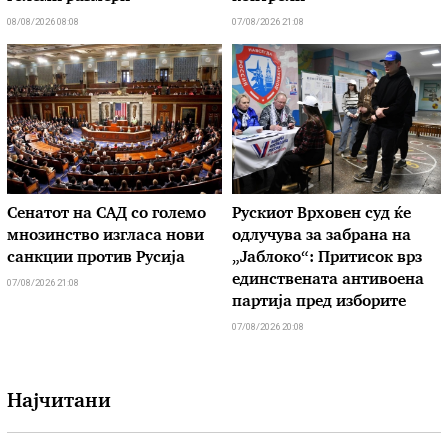
08/08/2026 08:08
07/08/2026 21:08
Сенатот на САД со големо
Рускиот Врховен суд ќе
мнозинство изгласа нови
одлучува за забрана на
санкции против Русија
„Јаблоко“: Притисок врз
единствената антивоена
07/08/2026 21:08
партија пред изборите
07/08/2026 20:08
Најчитани