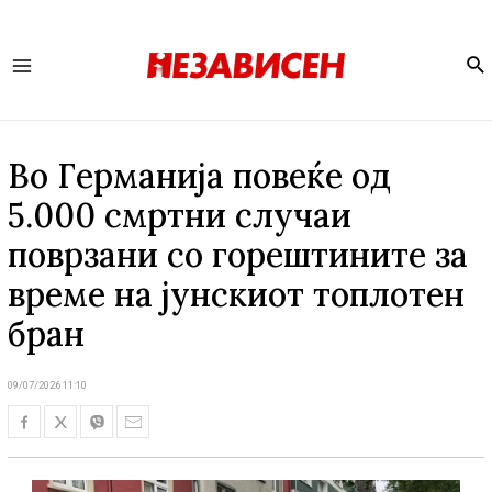
Se
Main
Menu
Во Германија повеќе од
5.000 смртни случаи
поврзани со горештините за
време на јунскиот топлотен
бран
09/07/2026 11:10