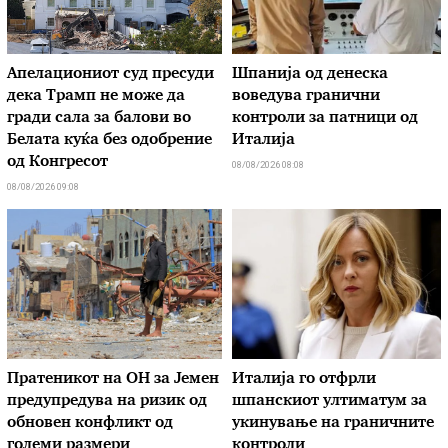
Апелациониот суд пресуди
Шпанија од денеска
дека Трамп не може да
воведува гранични
гради сала за балови во
контроли за патници од
Белата куќа без одобрение
Италија
од Конгресот
08/08/2026 08:08
08/08/2026 09:08
Пратеникот на ОН за Јемен
Италија го отфрли
предупредува на ризик од
шпанскиот ултиматум за
обновен конфликт од
укинување на граничните
големи размери
контроли