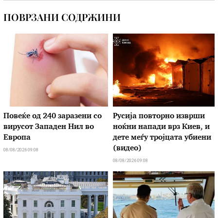
ПОВРЗАНИ СОДРЖИНИ
Повеќе од 240 заразени со
Русија повторно изврши
вирусот Западен Нил во
ноќни напади врз Киев, и
Европа
дете меѓу тројцата убиени
(видео)
08/08/2026 09:08
08/08/2026 09:08