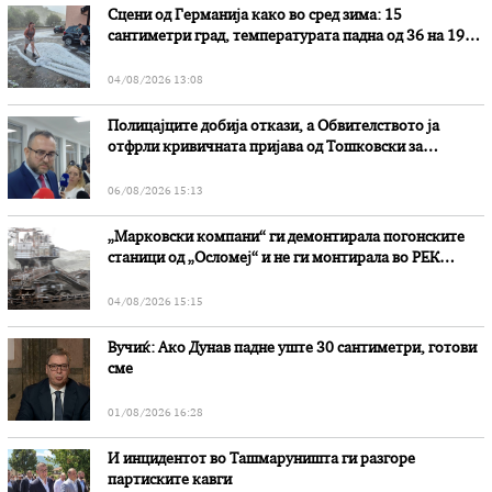
Сцени од Германија како во сред зима: 15
сантиметри град, температурата падна од 36 на 19
степени
04/08/2026 13:08
Полицајците добија откази, а Обвителството ја
отфрли кривичната пријава од Тошковски за
наводни злоупотреби
06/08/2026 15:13
„Марковски компани“ ги демонтирала погонските
станици од „Осломеј“ и не ги монтирала во РЕК
„Битола“, стои во вештачењето на обвинителството
04/08/2026 15:15
Вучиќ: Ако Дунав падне уште 30 сантиметри, готови
сме
01/08/2026 16:28
И инцидентот во Ташмаруништa ги разгоре
партиските кавги