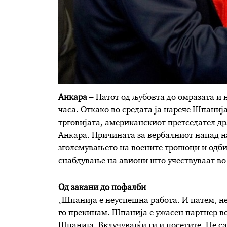
Анкара
– Патот од љубовта до омразата и 
часа. Откако во средата ја нарече Шпаниј
трговијата, американскиот претседател д
Анкара. Причината за вербалниот напад 
зголемувањето на воените трошоци и одби
снабдување на авиони што учествуваат во
Од закани до пофалби
„Шпанија е неуспешна работа. И патем, не
го прекинам. Шпанија е ужасен партнер во
Шпанија. Вклучувајќи ги и посетите. Не са