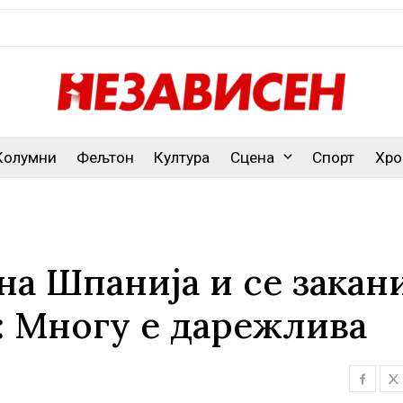
Колумни
Фељтон
Култура
Сцена
Спорт
Хро
на Шпанија и се закан
и: Многу е дарежлива