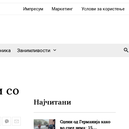
Импресум
Маркетинг
Услови за користење
Se
ника
Занимливости
и со
Најчитани
Сцени од Германија како
во сред зима: 15