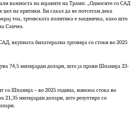
амали важноста на изјавите на Трамп. „Односите со САД
е цел на критики. Би сакал да ве потсетам дека
рај тоа, трговската политика е заедничка, како што
на Санчез.
САД, вкупната билатерална трговија со стоки во 2025
.
нува 74,5 милијарди долари, што ја прави Шпанија 23-
т со Шпанија – во 2025 година, извезоа стока во
оа 21,35 милијарди долари, што резултира со
олари.