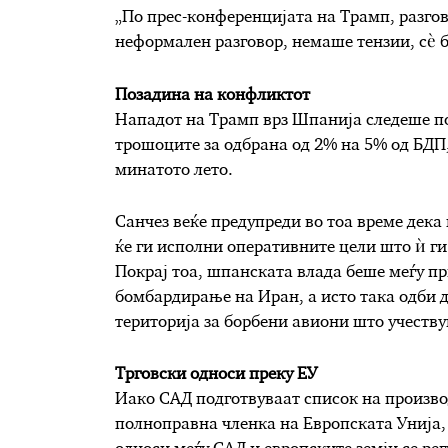
„По прес-конференцијата на Трамп, разгов
неформален разговор, немаше тензии, сè б
Позадина на конфликтот
Нападот на Трамп врз Шпанија следеше по
трошоците за одбрана од 2% на 5% од БДП
минатото лето.
Санчез веќе предупреди во тоа време дека 
ќе ги исполни оперативните цели што ѝ ги
Покрај тоа, шпанската влада беше меѓу пр
бомбардирање на Иран, а исто така одби 
територија за борбени авиони што учествув
Трговски односи преку ЕУ
Иако САД подготвуваат список на произво
полноправна членка на Европската Унија, 