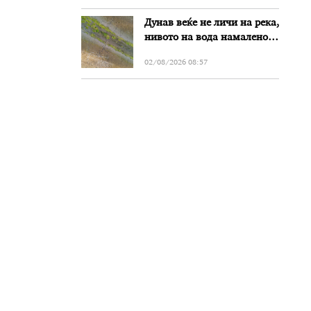
Дунав веќе не личи на река,
нивото на вода намалено
за речиси еден метар во
02/08/2026 08:57
Бугарија