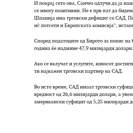
И покрај сето ова, Санчез одлучи да ја н
се многу позитивни. Не е прв пат да бидем
Шпанија има трговски дефицит со САД. Пок
нè потсети и Европската комисија“, истак
Според податоците од Бирото за попис на 
година ќе надмине 47,9 милијарди долари
Ако се вклучат и услугите, износот достиг
ти најважен трговски партнер на САД.
Во исто време, САД имаат трговски суфици
вредност од 26,6 милијарди долари, а увез
американски суфицит од 5,25 милијарди д