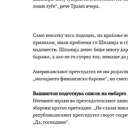
лоши луѓе“, рече Трамп вчера.
Само неколку часа подоцна, на враќање в
признаам, имав проблеми со Шпанија и сè
надомести. Шпанија денес беше многу дар
барање, а ако не го стореа тоа, немаше да
Американскиот претседател не им разјасн
„значајното финансиско барање“, но смет
Вашингтон подготвува список на ембарго
Неговите изјави во претседателскиот авио
зборови кратко претходно. „Не сакам никак
републиканскиот претседател својот секре
„Да, господине“.