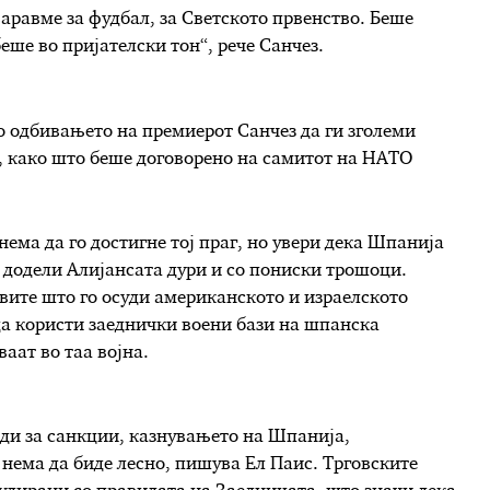
аравме за фудбал, за Светското првенство. Беше
еше во пријателски тон“, рече Санчез.
 одбивањето на премиерот Санчез да ги зголеми
, како што беше договорено на самитот на НАТО
нема да го достигне тој праг, но увери дека Шпанија
 додели Алијансата дури и со пониски трошоци.
вите што го осуди американското и израелското
да користи заеднички воени бази на шпанска
аат во таа војна.
ди за санкции, казнувањето на Шпанија,
нема да биде лесно, пишува Ел Паис. Трговските