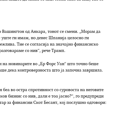
о Вашингтон од Анкара, тонот се смени. „Морам да
 уште ги имам, но денес Шпанија целосно ги
ежлива. Тие се согласија на значајно финансиско
 разговараме со нив“, рече Трамп.
и на новинарите во „Ер Форс Уан“ што точно беше
аше дека контроверзноста што ја започна завршила.
н беа во остра спротивност со суровоста на неговите
ов бизнис со нив, дали е тоа јасно?“, го предупреди
тар за финансии Скот Бесант, кој послушно одговори: