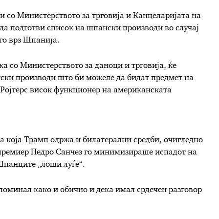
и со Министерството за трговија и Канцеларијата на
да подготви список на шпански производи во случај
го врз Шпанија.
а со Министерството за даноци и трговија, ќе
нски производи што би можеле да бидат предмет на
а Ројтерс висок функционер на американската
на која Трамп одржа и билатерални средби, очигледно
 премиер Педро Санчез го минимизираше испадот на
 Шпанците „лоши луѓе“.
 поминал како и обично и дека имал срдечен разговор