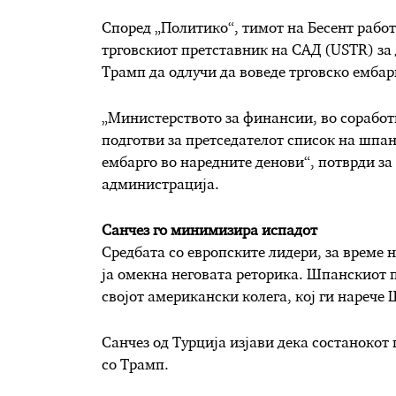
Според „Политико“, тимот на Бесент работ
трговскиот претставник на САД (USTR) за 
Трамп да одлучи да воведе трговско ембар
„Министерството за финансии, во соработк
подготви за претседателот список на шпа
ембарго во наредните денови“, потврди з
администрација.
Санчез го минимизира испадот
Средбата со европските лидери, за време 
ја омекна неговата реторика. Шпанскиот
својот американски колега, кој ги нарече
Санчез од Турција изјави дека состанокот
со Трамп.