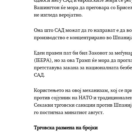
односи меѓу САД и европските земји се ре
Вашингтон ќе мора да преговара со Брисе
не изгледа веројатно.
Она што САД можат да го направат е да в
производство е концентрирано во Шпанија
Еден правен пат би бил Законот за меѓун
(IEEPA), но за ова Трамп ќе мора да прог
претставува закана за националната безб
САД.
Користењето на овој механизам, кој се пр
против сојузник на НАТО и традиционален
Секакви трговски санкции против Шпанија
го постигнаа минатиот август.
Трговска размена на бројки