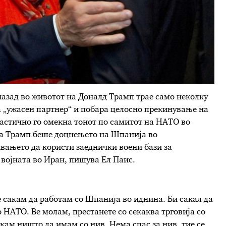
назад во животот на Доналд Трамп трае само неколку
а „ужасен партнер“ и побара целосно прекинување на
растично го омекна тонот по самитот на НАТО во
на Трамп беше доцнењето на Шпанија во
вањето да користи заеднички воени бази за
 војната во Иран, пишува Ел Паис.
 сакам да работам со Шпанија во иднина. Би сакал да
 НАТО. Ве молам, престанете со секаква трговија со
кам ништо да имам со нив. Нема спас за нив, тие се