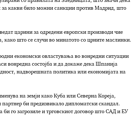
гулирани со правилата на Заедницата, што значи дека
л за какви било можни санкции против Мадрид, што
оведат царини за одредени европски производи чие
, како што се случи во минатото со црните маслинки.
ародни економски овластувања во вонредни ситуации
ласи вонредна состојба и да докаже дека Шпанија
едност, надворешната политика или економијата на
именува на земји како Куба или Северна Кореја,
 партнер би предизвикало дипломатски скандал.
 би го загрозиле и трговскиот договор што САД и ЕУ