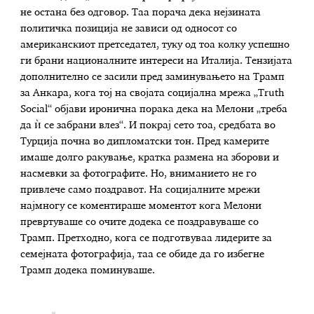
не остана без одговор. Таа порача дека нејзината
политичка позиција не зависи од односот со
американскиот претседател, туку од тоа колку успешно
ги брани националните интереси на Италија. Тензијата
дополнително се засили пред заминувањето на Трамп
за Анкара, кога тој на својата социјална мрежа „Truth
Social“ објави иронична порака дека на Мелони „треба
да ѝ се забрани влез“. И покрај сето тоа, средбата во
Турција почна во дипломатски тон. Пред камерите
имаше долго ракување, кратка размена на зборови и
насмевки за фотографите. Но, вниманието не го
привлече само поздравот. На социјалните мрежи
најмногу се коментираше моментот кога Мелони
превртуваше со очите додека се поздравуваше со
Трамп. Претходно, кога се подготвуваа лидерите за
семејната фотографија, таа се обиде да го избегне
Трамп додека поминуваше.