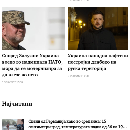
06/08/2026 15:08
Според Залужни Украина
Украина нападна нафтени
воено го надминала НАТО,
постројки длабоко на
мора да се модернизира за
руска територија
да влезе во него
06/08/2026 14:08
06/08/2026 15:08
Најчитани
Сцени од Германија како во сред зима: 15
сантиметри град, температурата падна од 36 на 19