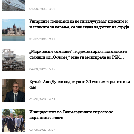
степени
04/08/2026 13:08
Унгарците повикани да не ги вклучуваат климите и
машините за перење, се заканува недостиг на струја
31/07/2026 19:10
„Марковски компани“ ги демонтирала погонските
станици од „Осломеј“ и не ги монтирала во РЕК
„Битола“, стои во вештачењето на обвинителството
04/08/2026 15:15
Вучиќ: Ако Дунав падне уште 30 сантиметри, готови
сме
01/08/2026 16:28
И инцидентот во Ташмаруништa ги разгоре
партиските кавги
03/08/2026 16:37