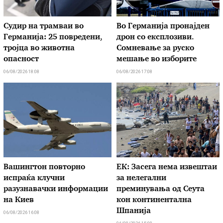
Судир на трамваи во
Во Германија пронајден
Германија: 25 повредени,
дрон со експлозиви.
тројца во животна
Сомневање за руско
опасност
мешање во изборите
06/08/2026 18:08
06/08/2026 17:08
Вашингтон повторно
ЕК: Засега нема извештаи
испраќа клучни
за нелегални
разузнавачки информации
преминувања од Сеута
на Киев
кон континентална
Шпанија
06/08/2026 16:08