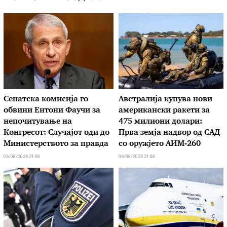
Сенатска комисија го
Австралија купува нови
обвини Ентони Фаучи за
американски ракети за
непочитување на
475 милиони долари:
Конгресот: Случајот оди до
Прва земја надвор од САД
Министерството за правда
со оружјето АИМ-260
06/08/2026 21:08
06/08/2026 21:08