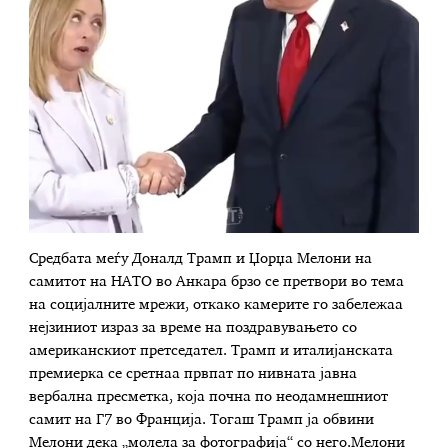
Средбата меѓу Доналд Трамп и Џорџа Мелони на
самитот на НАТО во Анкара брзо се претвори во тема
на социјалните мрежи, откако камерите го забележаа
нејзиниот израз за време на поздравувањето со
американскиот претседател. Трамп и италијанската
премиерка се сретнаа првпат по нивната јавна
вербална пресметка, која почна по неодамнешниот
самит на Г7 во Франција. Тогаш Трамп ја обвини
Мелони дека „молела за фотографија“ со него.Мелони