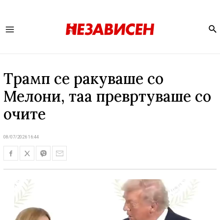
Se
Main
Menu
Трамп се ракуваше со
Мелони, таа превртуваше со
очите
08/07/2026 16:44