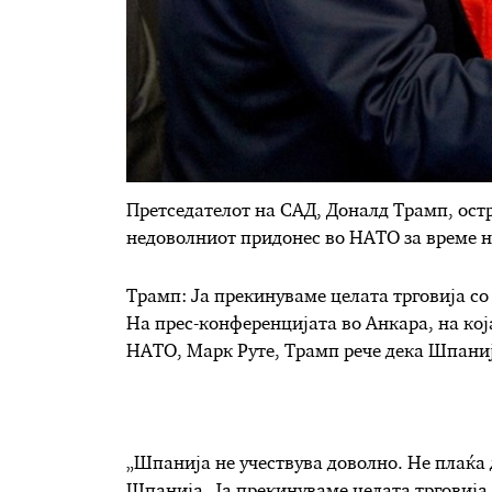
Претседателот на САД, Доналд Трамп, остр
недоволниот придонес во НАТО за време н
Трамп: Ја прекинуваме целата трговија с
На прес-конференцијата во Анкара, на кој
НАТО, Марк Руте, Трамп рече дека Шпанија
„Шпанија не учествува доволно. Не плаќа 
Шпанија. Ја прекинуваме целата трговија 