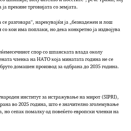
а ја прекине трговијата со земјата.
а се разговара“, нарекувајќи ја „безнадежен и лош
 со кои има поплаки, но дека конкретно ја издвојува
еќемесечниот спор со шпанската влада околу
ената членка на НАТО која минатата година не се
 бруто домашен производ за одбрана до 2035 година.
народен институт за истражување на мирот (SIPRI),
рана во 2025 година, што е значително зголемување
а, но сепак помалку од повеќето европски членки на