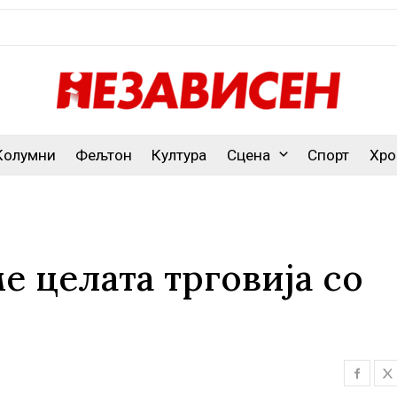
Колумни
Фељтон
Култура
Сцена
Спорт
Хро
е целата трговија со