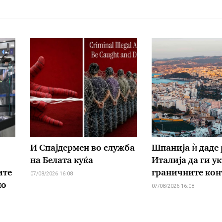
И Спајдермен во служба
Шпанија ѝ даде 
на Белата куќа
Италија да ги у
ите
граничните кон
07/08/2026 16:08
но
07/08/2026 16:08