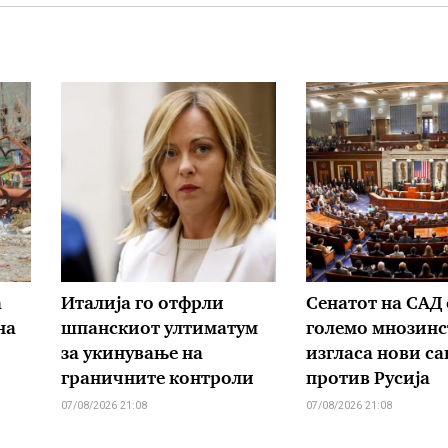
а
Италија го отфрли
Сенатот на САД 
на
шпанскиот ултиматум
големо мнозинс
за укинување на
изгласа нови с
граничните контроли
против Русија
07/08/2026 21:08
07/08/2026 21:08