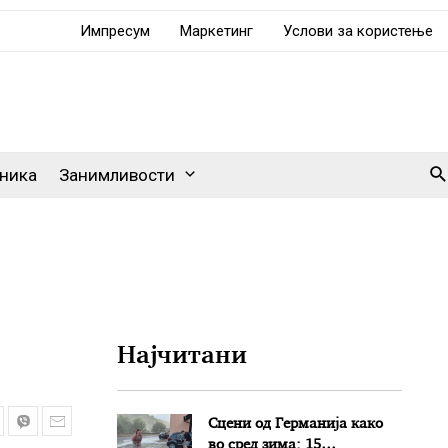
Импресум
Маркетинг
Услови за користење
Se
ника
Занимливости
Најчитани
Сцени од Германија како
во сред зима: 15