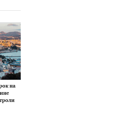
рок на
кине
троли