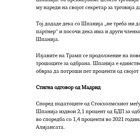
му нареди на својот секретар за трговија д
Тој додаде дека со Шпанија „не треба ни д
партнер“ и посочи дека има и други членки
Шпанија.
Изјавите на Трамп се продолжение на пов
трошоците за одбрана. Шпанија е единств
обврза да потроши пет проценти од својот
Стигна одговор од Мадрид
Според податоците од Стокхолмскиот меѓу
Шпанија издвои 2,1 процент од БДП за одб
во споредба со 1,4 проценти во 2021 годин
Алијансата.