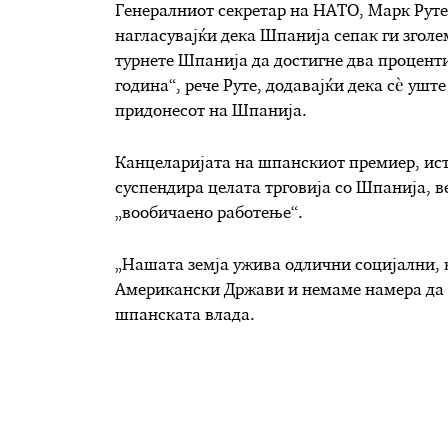
Генералниот секретар на НАТО, Марк Руте,
нагласувајќи дека Шпанија сепак ги зголе
турнете Шпанија да достигне два процент
година“, рече Руте, додавајќи дека сè ушт
придонесот на Шпанија.
Канцеларијата на шпанскиот премиер, исто
суспендира целата трговија со Шпанија, в
„вообичаено работење“.
„Нашата земја ужива одлични социјални, 
Американски Држави и немаме намера да г
шпанската влада.