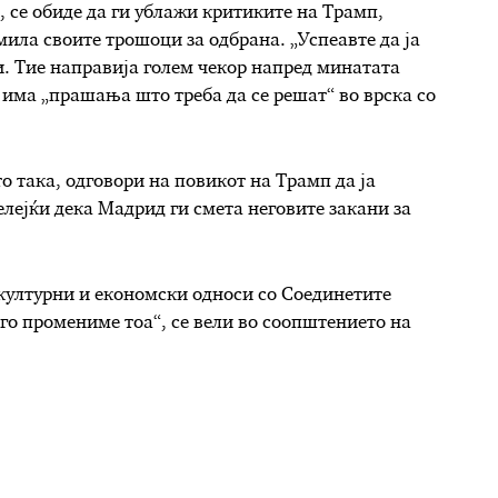
 се обиде да ги ублажи критиките на Трамп,
мила своите трошоци за одбрана. „Успеавте да ја
и. Тие направија голем чекор напред минатата
е има „прашања што треба да се решат“ во врска со
 така, одговори на повикот на Трамп да ја
елејќи дека Мадрид ги смета неговите закани за
културни и економски односи со Соединетите
о промениме тоа“, се вели во соопштението на