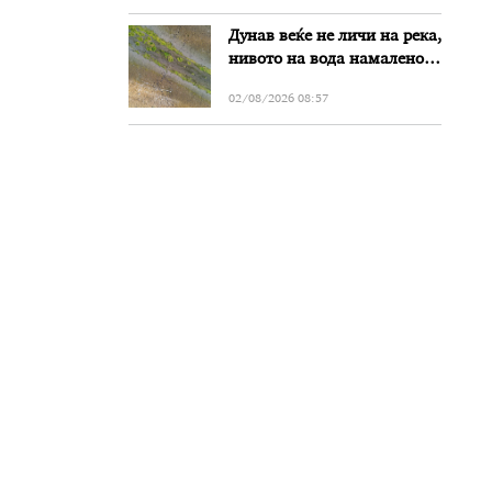
Дунав веќе не личи на река,
нивото на вода намалено
за речиси еден метар во
02/08/2026 08:57
Бугарија