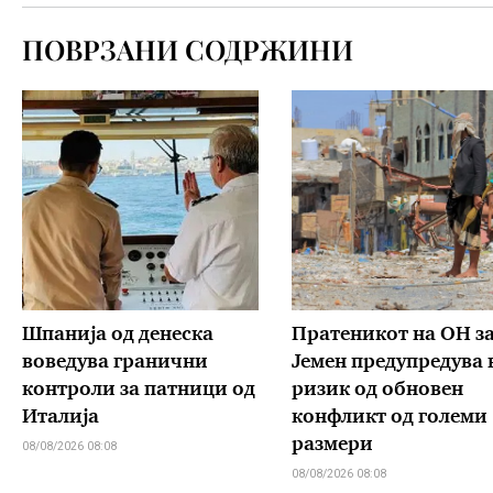
ПОВРЗАНИ СОДРЖИНИ
Шпанија од денеска
Пратеникот на ОН з
воведува гранични
Јемен предупредува 
контроли за патници од
ризик од обновен
Италија
конфликт од големи
размери
08/08/2026 08:08
08/08/2026 08:08