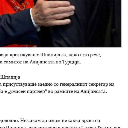
о ја критикуваше Шпанија за, како што рече,
а самитот на Алијансата во Турција.
о Шпанија
а присуствуваше заедно со генералниот секретар на
 е „ужасен партнер“ во рамките на Алијансата.
доволно. Не сакам да имам никаква врска со
со Шпанија, вклучително и посетите“, рече Трамп, кој