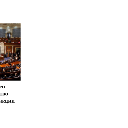
со
тво
анкции