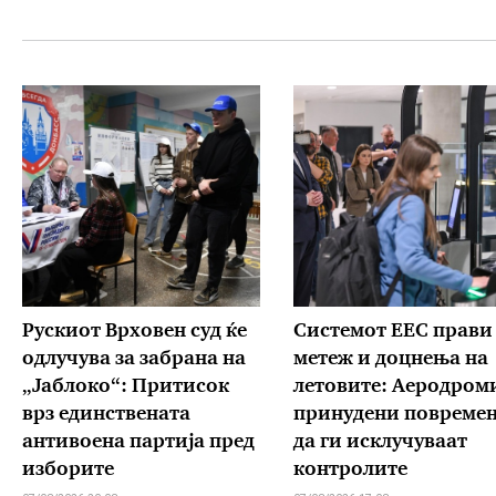
Рускиот Врховен суд ќе
Системот ЕЕС прави
одлучува за забрана на
метеж и доцнења на
„Јаблоко“: Притисок
летовите: Аеродром
врз единствената
принудени повреме
антивоена партија пред
да ги исклучуваат
изборите
контролите