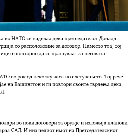
а во НАТО се надеваа дека претседателот Доналд
рција со расположение за договор. Наместо тоа, тој
ниците повторно да се прашуваат за неговата
О во рок од неколку часа по слетувањето. Тој рече
ијае на Вашингтон и ги повтори своите тврдења дека
АД.
олари во нови договори за оружје и изложија планови
араа САД. И низ целиот имот на Претседателскиот