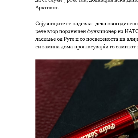
да се случи“, рече таа, додавајќи дека Да
Арктикот.
Сојузниците се надеваат дека овогодинеш
рече втор поранешен функционер на НАТО
ласкање од Руте и со посветеноста на али
си замина дома прогласувајќи го самитот 