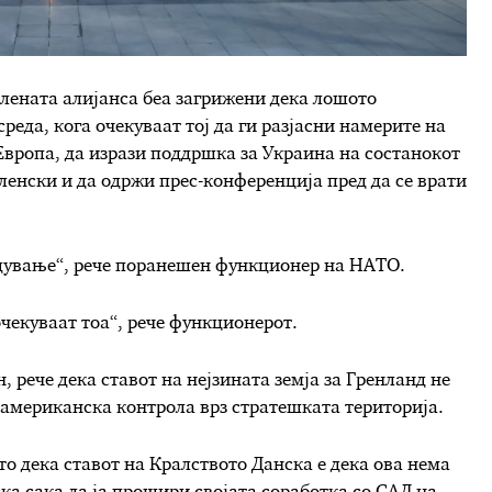
члената алијанса беа загрижени дека лошото
еда, кога очекуваат тој да ги разјасни намерите на
Европа, да изрази поддршка за Украина на состанокот
енски и да одржи прес-конференција пред да се врати
адување“, рече поранешен функционер на НАТО.
очекуваат тоа“, рече функционерот.
 рече дека ставот на нејзината земја за Гренланд не
 американска контрола врз стратешката територија.
то дека ставот на Кралството Данска е дека ова нема