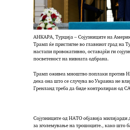
АНКАРА, Турција – Сојузниците на Америк
Трамп ќе пристигне во главниот град на Ту
настапи провокативно, оставајќи ги сојуз
посветеност на нивната одбрана.
Трамп оживеа мноштво поплаки против НАТ
дека она што се случува во Украина не вл
Гренланд треба да биде контролиран од С
Сојузниците од НАТО објавија милијарди д
за зголемување на трошоците., како што б