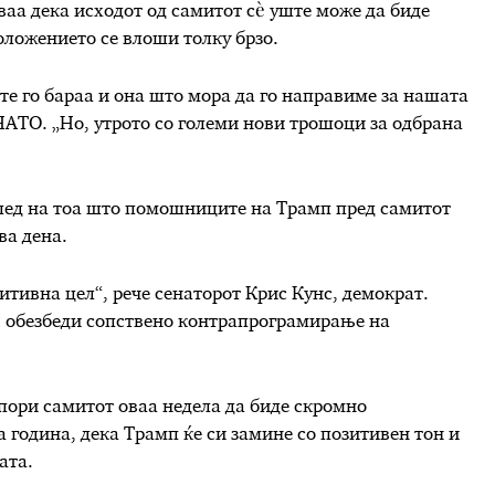
ваа дека исходот од самитот сè уште може да биде
оложението се влоши толку брзо.
е го бараа и она што мора да го направиме за нашата
НАТО. „Но, утрото со големи нови трошоци за одбрана
глед на тоа што помошниците на Трамп пред самитот
ва дена.
итивна цел“, рече сенаторот Крис Кунс, демократ.
 ѝ обезбеди сопствено контрапрограмирање на
ори самитот оваа недела да биде скромно
а година, дека Трамп ќе си замине со позитивен тон и
ата.