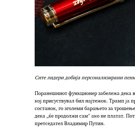
Сите лидери добија персонализирани пенк
Поранешниот функционер забележа дека в
кој присуствувал бил најтежок. Трамп ја п
состанок, го зголеми барањето за трошење
дека „ќе продолжи сам“ ако не платат. Пот
претседател Владимир Путин.