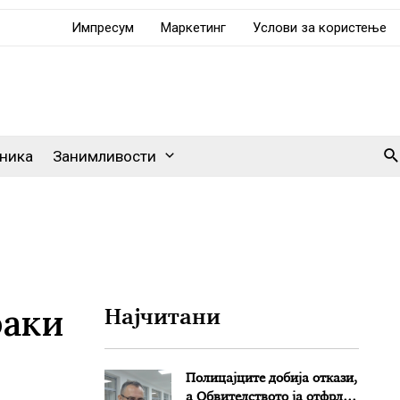
Импресум
Маркетинг
Услови за користење
Se
ника
Занимливости
раки
Најчитани
Полицајците добија откази,
а Обвителството ја отфрли