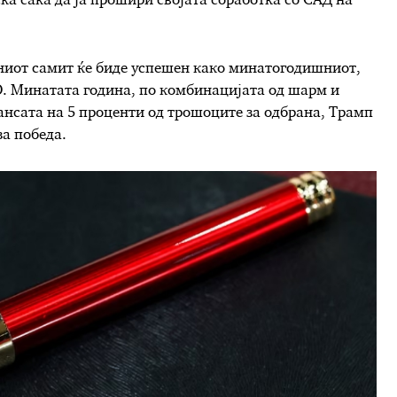
нска сака да ја прошири својата соработка со САД на
ниот самит ќе биде успешен како минатогодишниот,
. Минатата година, по комбинацијата од шарм и
јансата на 5 проценти од трошоците за одбрана, Трамп
за победа.