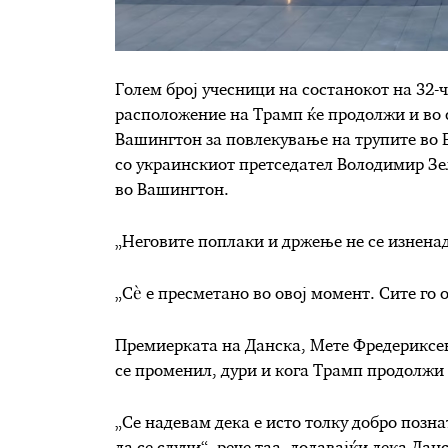
Голем број учесници на состанокот на 32-
расположение на Трамп ќе продолжи и во ср
Вашингтон за повлекување на трупите во 
со украинскиот претседател Володимир Зел
во Вашингтон.
„Неговите поплаки и држење не се изнен
„Сè е пресметано во овој момент. Сите го 
Премиерката на Данска, Мете Фредериксен,
се променил, дури и кога Трамп продолжи
„Се надевам дека е исто толку добро позна