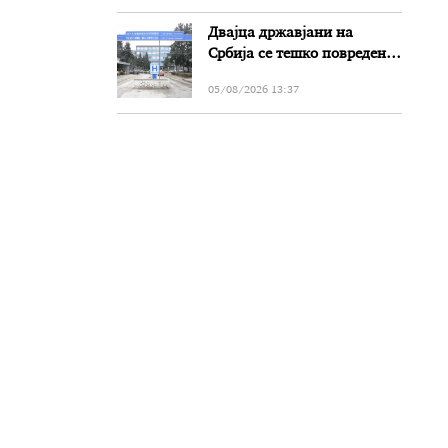
Двајца државјани на
Србија се тешко повредени
во сообраќајката на патот
05/08/2026 13:37
Прилеп-Битола