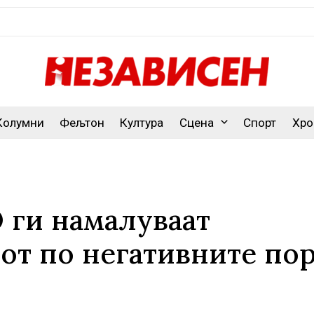
Колумни
Фељтон
Култура
Сцена
Спорт
Хро
 ги намалуваат
тот по негативните по