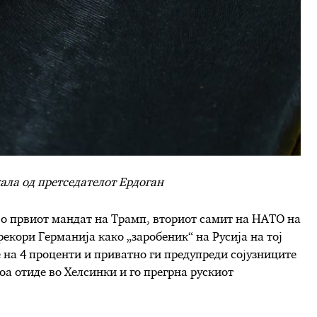
ала од претседателот Ердоган
о првиот мандат на Трамп, вториот самит на НАТО на
рекори Германија како „заробеник“ на Русија на тој
 на 4 проценти и приватно ги предупреди сојузниците
оа отиде во Хелсинки и го прегрна рускиот