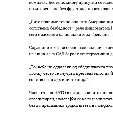
комплекс Бестепе, многу присутни се наде
позитивен – но беа фрустрирани што расп
„Сите правиме точно она што Американцит
сопствена безбедност“, рече дипломат на 
сега е засенето од поплаките за Гренланд“.
Сојузниците беа особено изненадени со о
изјавија дека САД бараат конструктивни д
„Тој веќе нè оддалечи од обединувачка поз
„Толку често се случува претседателот да
сопствената администрација“.
Членките на НАТО вложија значителни нап
организиран, надевајќи се како и минатат
без да предизвика трајна штета на алијанс