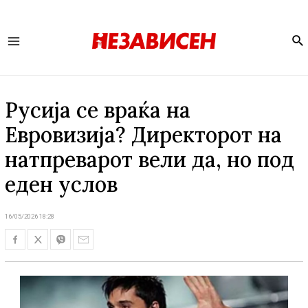
Se
Main
Menu
Русија се враќа на
Евровизија? Директорот на
натпреварот вели да, но под
еден услов
16/05/2026 18:28