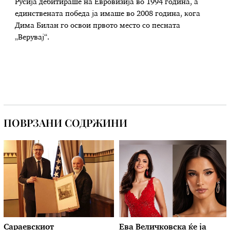
Русија дебитираше на Евровизија во 1994 година, а
единствената победа ја имаше во 2008 година, кога
Дима Билан го освои првото место со песната
„Верувај“.
ПОВРЗАНИ СОДРЖИНИ
Сараевскиот
Ева Величковска ќе ја