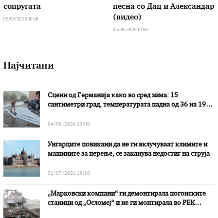
сопругата
песна со Дац и Александар
(видео)
05/08/2026 20:08
05/08/2026 19:08
Најчитани
Сцени од Германија како во сред зима: 15
сантиметри град, температурата падна од 36 на 19
степени
04/08/2026 13:08
Унгарците повикани да не ги вклучуваат климите и
машините за перење, се заканува недостиг на струја
31/07/2026 19:10
„Марковски компани“ ги демонтирала погонските
станици од „Осломеј“ и не ги монтирала во РЕК
„Битола“, стои во вештачењето на обвинителството