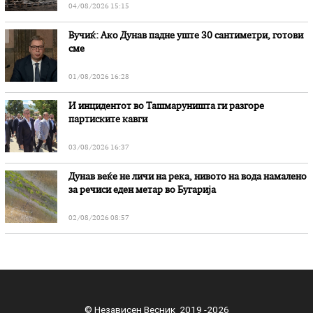
04/08/2026 15:15
Вучиќ: Ако Дунав падне уште 30 сантиметри, готови
сме
01/08/2026 16:28
И инцидентот во Ташмаруништa ги разгоре
партиските кавги
03/08/2026 16:37
Дунав веќе не личи на река, нивото на вода намалено
за речиси еден метар во Бугарија
02/08/2026 08:57
© Независен Весник 2019 -2026