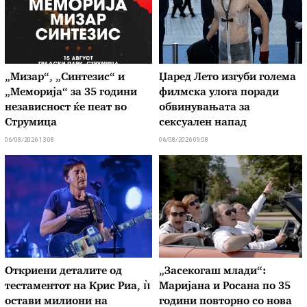
„Мизар“, „Синтезис“ и
Џаред Лето изгуби голема
„Меморија“ за 35 години
филмска улога поради
независност ќе пеат во
обвинувањата за
Струмица
сексуален напад
06/08/2026 13:08
06/08/2026 09:08
Откриени деталите од
„Засекогаш млади“:
тестаментот на Крис Риа, ѝ
Маријана и Росана по 35
остави милиони на
години повторно со нова