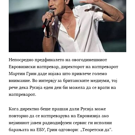
Непосредно предфиналето на овогодинешниот
Евровизиски натпревар, директорот на натпреварот
Мартин Грин даде изјава што привлече големо
внимание. Во интервју за британските медиуми, тој
рече дека Русија еден ден би можела да се врати на
натпреварот.
Кога директно беше прашан дали Русија може
повторно да се натпреварува на Евровизија ако
нејзиниот јавен радиодифузен сервис ги исполни
барањата на ЕБУ, Грин одговори: „Теоретски да“.