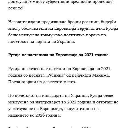
донесување многу субјективни вредносни проценки“,
рече тој.
Неговите изјави предизвикаа бројни реакции, бидејќи
многу обожаватели на Евровизија веруваат дека Русија
беше исклучена токму како политичка порака по
почетокот на војната во Украина.
Русија не настапила на Евровизија од 2021 година
Русија последен пат настапи на Евровизија во 2021
година со песната „Русинка“ од пејачката Манижа.
Потоа заврши на деветтото место.
По почетокот на инвазијата на Украина, Русија беше
исклучена од натпреварот во 2022 година и оттогаш не
учествуваше на Евровизија, вклучително и на
изданието во 2026 година.