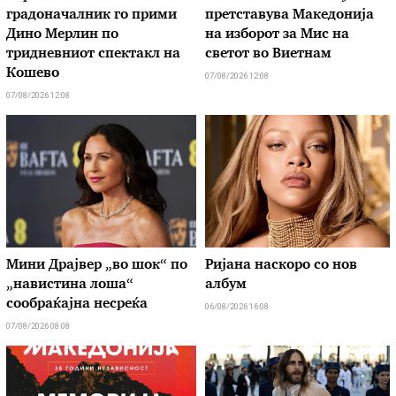
градоначалник го прими
претставува Македонија
Дино Мерлин по
на изборот за Мис на
тридневниот спектакл на
светот во Виетнам
Кошево
07/08/2026 12:08
07/08/2026 12:08
Мини Драјвер „во шок“ по
Ријана наскоро со нов
„навистина лоша“
албум
сообраќајна несреќа
06/08/2026 16:08
07/08/2026 08:08