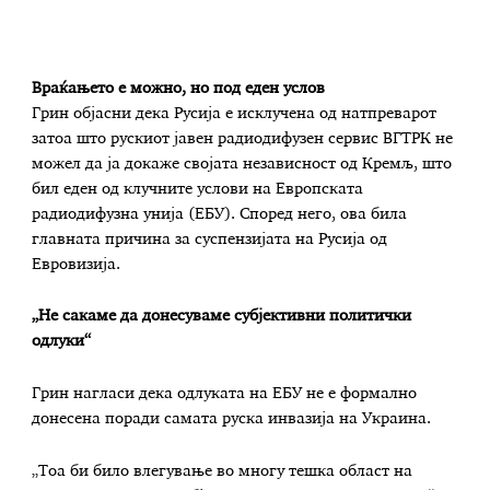
Враќањето е можно, но под еден услов
Грин објасни дека Русија е исклучена од натпреварот
затоа што рускиот јавен радиодифузен сервис ВГТРК не
можел да ја докаже својата независност од Кремљ, што
бил еден од клучните услови на Европската
радиодифузна унија (ЕБУ). Според него, ова била
главната причина за суспензијата на Русија од
Евровизија.
„Не сакаме да донесуваме субјективни политички
одлуки“
Грин нагласи дека одлуката на ЕБУ не е формално
донесена поради самата руска инвазија на Украина.
„Тоа би било влегување во многу тешка област на