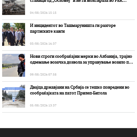
станици од „Осломеј“ и не ги монтирала во РЕК
„Битола“, стои во вештачењето на обвинителството
04/08/2026 15:15
И инцидентот во Ташмаруништa ги разгоре
партиските кавги
03/08/2026 16:37
Нови строги сообраќајни мерки во Aлбанија, трајно
одземање возачка дозвола за управување возило под
дејство на алкохол и големи парични казни
09/08/2026 07:58
Двајца државјани на Србија се тешко повредени во
сообраќајката на патот Прилеп-Битола
05/08/2026 13:37