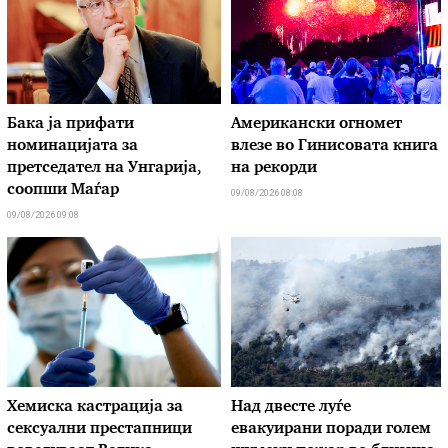
Бака ја прифати
Американски огномет
номинацијата за
влезе во Гинисовата книга
претседател на Унгарија,
на рекорди
соопши Маѓар
09/08/2026 08:08
09/08/2026 09:08
Хемиска кастрација за
Над двесте луѓе
сексуални престапници
евакуирани поради голем