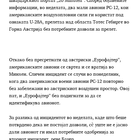
швајцарскиот портал „20 Minuten“. Според објавените
информации, во неделата, два мали авиони PC-12, кои
американските воздухопловни сили ги користат под
ознаката U-28A, прелетаа над областа Тотес Гебирге во
Горна Австрија без потребните дозволи за прелет.
Откако беа пресретнати од австриски „Еурофајтер“,
американските авиони се свртеа и се вратија во
Минхен. Сличен инцидент се случи во понеделник,
кога два американски воени авиони PC-12 повторно
беа забележани во австрискиот воздушен простор. Овој
пат, и „Еурофајтер“ беа подигнати за да се
идентификува авионот.
За разлика од инцидентот во неделата, каде што беше
потврдено дека не постојат дозволи, сè уште не е јасно
дали авионот ги имал потребните одобренија за
вториот инцидент, рече Бауер.