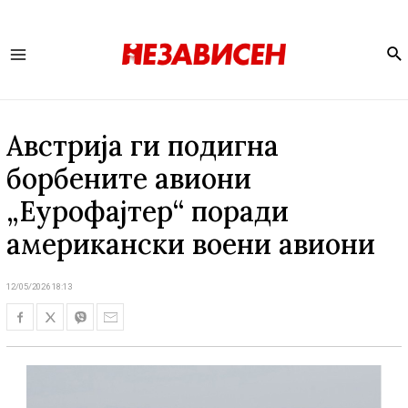
Se
Main
Menu
Австрија ги подигна
борбените авиони
„Еурофајтер“ поради
американски воени авиони
12/05/2026 18:13