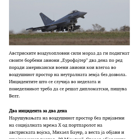
Австриските воздухопловни сили мораа да ги подигнат
своите борбени авиони „Еурофајтер“ два дена по ред
поради американски воени авиони кои влегоа во
воздушниот простор на неутралната земја без дозвола.
Инцидентите што се случија во неделата и
понеделникот треба да се решат дипломатски, пишува
Велт.
Два инцидента за два дена
Нарушувањата на воздушниот простор беа пријавени
на социјалната мрежа X од портпаролот на
австриската војска, Михаел Бауер, а веста ја објави и