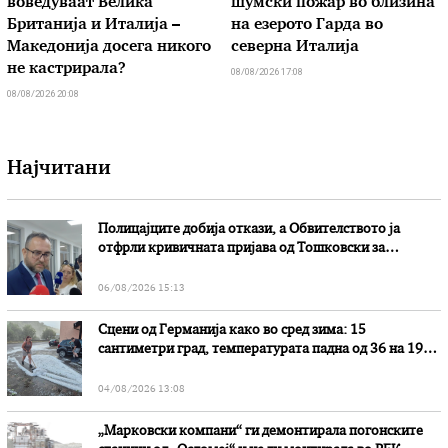
воведуваат Велика
шумски пожар во близина
Британија и Италија –
на езерото Гарда во
Македонија досега никого
северна Италија
не кастрирала?
08/08/2026 17:08
08/08/2026 20:08
Најчитани
Полицајците добија откази, а Обвителството ја
отфрли кривичната пријава од Тошковски за
наводни злоупотреби
06/08/2026 15:13
Сцени од Германија како во сред зима: 15
сантиметри град, температурата падна од 36 на 19
степени
04/08/2026 13:08
„Марковски компани“ ги демонтирала погонските