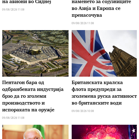
на авиони во Сиднеј
наменето за сојузниците
во Азија и Европа се
09/08/2026 11:08
пренасочува
09/08/2026 11:08
Пентагон бара од
Британската кралска
одбранбената индустрија
флота предупреди за
брзо да го зголеми
зголемена руска активност
производството и
во британските води
испораката на оружје
09/08/2026 10:08
09/08/2026 11:08