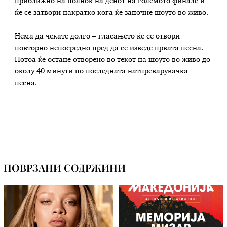
приближно на полноќ на денот на големото финале и
ќе се затвори накратко кога ќе започне шоуто во живо.
Нема да чекате долго – гласањето ќе се отвори
повторно непосредно пред да се изведе првата песна.
Потоа ќе остане отворено во текот на шоуто во живо до
околу 40 минути по последната натпреварувачка
песна.
ПОВРЗАНИ СОДРЖИНИ