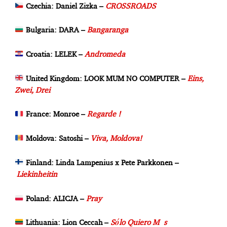
Czechia: Daniel Zizka –
CROSSROADS
Bulgaria: DARA –
Bangaranga
Croatia: LELEK –
Andromeda
United Kingdom: LOOK MUM NO COMPUTER –
Eins,
Zwei, Drei
France: Monroe –
Regarde !
Moldova: Satoshi –
Viva, Moldova!
Finland: Linda Lampenius x Pete Parkkonen –
Liekinheitin
Poland: ALICJA –
Pray
Lithuania: Lion Ceccah –
Sólo
Quiero
Más