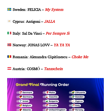
Sweden: FELICIA –
My System
Cyprus: Antigoni –
JALLA
Italy: Sal Da Vinci –
Per Sempre
Sì
Norway: JONAS LOVV –
YA YA YA
Romania: Alexandra Căpitănescu –
Choke Me
Austria: COSMÓ –
Tanzschein