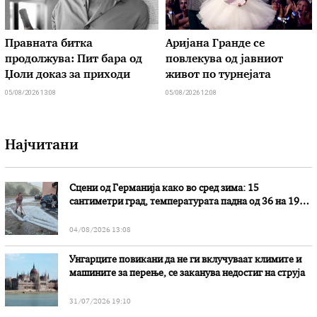
Правната битка
Аријана Гранде се
продолжува: Пит бара од
повлекува од јавниот
Џоли доказ за приходи
живот по турнејата
05/08/2026 13:08
05/08/2026 12:08
Најчитани
Сцени од Германија како во сред зима: 15
сантиметри град, температурата падна од 36 на 19
степени
04/08/2026 13:08
Унгарците повикани да не ги вклучуваат климите и
машините за перење, се заканува недостиг на струја
31/07/2026 19:10