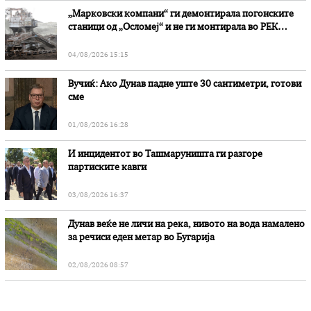
„Марковски компани“ ги демонтирала погонските
станици од „Осломеј“ и не ги монтирала во РЕК
„Битола“, стои во вештачењето на обвинителството
04/08/2026 15:15
Вучиќ: Ако Дунав падне уште 30 сантиметри, готови
сме
01/08/2026 16:28
И инцидентот во Ташмаруништa ги разгоре
партиските кавги
03/08/2026 16:37
Дунав веќе не личи на река, нивото на вода намалено
за речиси еден метар во Бугарија
02/08/2026 08:57