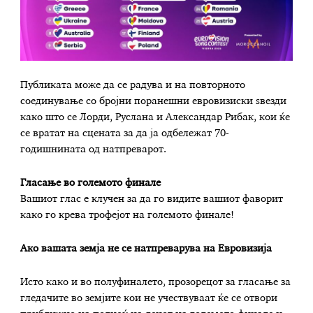
Публиката може да се радува и на повторното
соединување со бројни поранешни евровизиски ѕвезди
како што се Лорди, Руслана и Александар Рибак, кои ќе
се вратат на сцената за да ја одбележат 70-
годишнината од натпреварот.
Гласање во големото финале
Вашиот глас е клучен за да го видите вашиот фаворит
како го крева трофејот на големото финале!
Ако вашата земја не се натпреварува на Евровизија
Исто како и во полуфиналето, прозорецот за гласање за
гледачите во земјите кои не учествуваат ќе се отвори