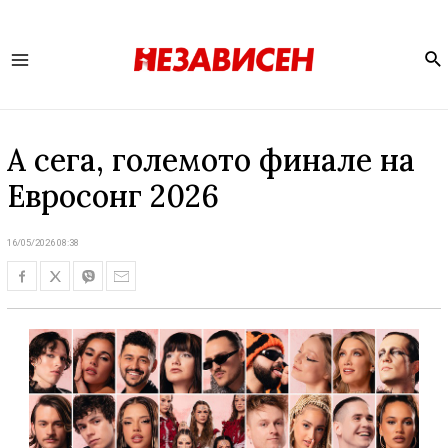
Se
Main
Menu
А сега, големото финале на
Евросонг 2026
16/05/2026 08:38