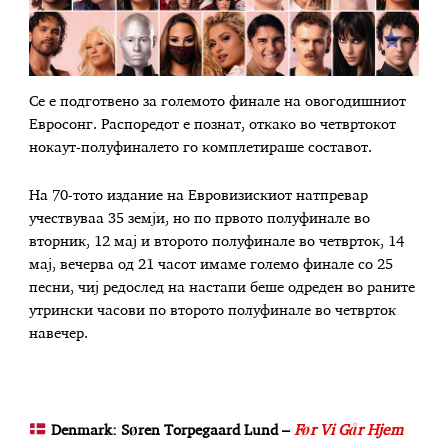
Се е подготвено за големото финале на овогодишниот
Евросонг. Распоредот е познат, откако во четвртокот
нокаут-полуфиналето го комплетираше составот.
На 70-тото издание на Евровизискиот натпревар
учествуваа 35 земји, но по првото полуфинале во
вторник, 12 мај и второто полуфинале во четврток, 14
мај, вечерва од 21 часот имаме големо финале со 25
песни, чиј редослед на настапи беше одреден во раните
утрински часови по второто полуфинале во четврток
навечер.
Denmark: Søren Torpegaard Lund –
Før Vi Går Hjem