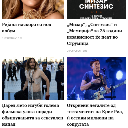
Ријана наскоро со нов
„Мизар“, „Синтезис“ и
албум
„Меморија“ за 35 години
независност ќе пеат во
06/08/2026 16:08
Струмица
06/08/2026 13:08
Џаред Лето изгуби голема
Откриени деталите од
филмска улога поради
тестаментот на Крис Риа,
обвинувањата за сексуален
ѝ остави милиони на
напад
сопругата