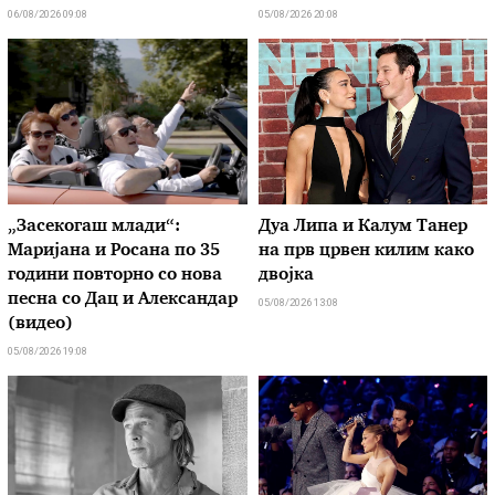
06/08/2026 09:08
05/08/2026 20:08
„Засекогаш млади“:
Дуа Липа и Калум Танер
Маријана и Росана по 35
на прв црвен килим како
години повторно со нова
двојка
песна со Дац и Александар
05/08/2026 13:08
(видео)
05/08/2026 19:08