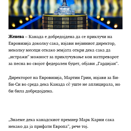
Женева
– Канада е добредојдена да се приклучи на
Евровизија доколку сака, изјави нејзиниот директор,
неколку месеци откако земјата откри дека сака да
„истражи“ можност за приклучување кон натпреварот
за песна во својот федерален буџет, објави „Гардијан“.
Директорот на Евровизија, Мартин Грин, изјави за Би-
Би-Си во среда дека Канада сè уште не аплицирала, но
би била добредојдена.
„Знаеме дека канадскиот премиер Марк Карни сака
некако да ја прифати Европа“, рече тој.