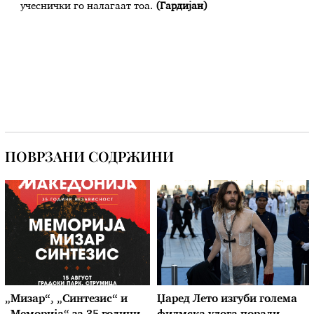
учеснички го налагаат тоа.
(Гардијан)
ПОВРЗАНИ СОДРЖИНИ
„Мизар“, „Синтезис“ и
Џаред Лето изгуби голема