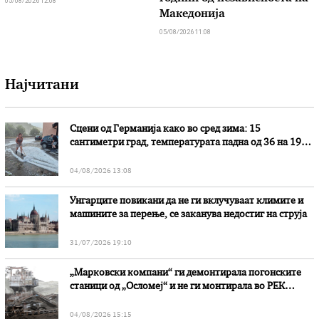
05/08/2026 12:08
Македонија
05/08/2026 11:08
Најчитани
Сцени од Германија како во сред зима: 15
сантиметри град, температурата падна од 36 на 19
степени
04/08/2026 13:08
Унгарците повикани да не ги вклучуваат климите и
машините за перење, се заканува недостиг на струја
31/07/2026 19:10
„Марковски компани“ ги демонтирала погонските
станици од „Осломеј“ и не ги монтирала во РЕК
„Битола“, стои во вештачењето на обвинителството
04/08/2026 15:15