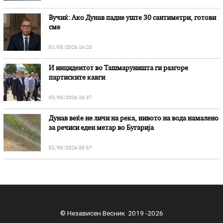
Вучиќ: Ако Дунав падне уште 30 сантиметри, готови
сме
01/08/2026 16:28
И инцидентот во Ташмаруништa ги разгоре
партиските кавги
03/08/2026 16:37
Дунав веќе не личи на река, нивото на вода намалено
за речиси еден метар во Бугарија
02/08/2026 08:57
© Независен Весник 2019 -2026