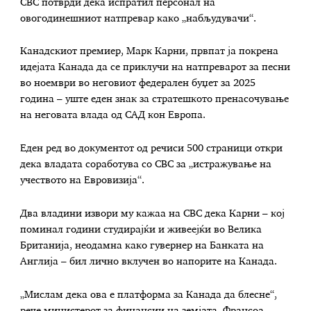
CBC потврди дека испратил персонал на
овогодинешниот натпревар како „набљудувачи“.
Канадскиот премиер, Марк Карни, првпат ја покрена
идејата Канада да се приклучи на натпреварот за песни
во ноември во неговиот федерален буџет за 2025
година – уште еден знак за стратешкото пренасочување
на неговата влада од САД кон Европа.
Еден ред во документот од речиси 500 страници откри
дека владата соработува со CBC за „истражување на
учеството на Евровизија“.
Два владини извори му кажаа на CBC дека Карни – кој
поминал години студирајќи и живеејќи во Велика
Британија, неодамна како гувернер на Банката на
Англија – бил лично вклучен во напорите на Канада.
„Мислам дека ова е платформа за Канада да блесне“,
рече министерот за финансии на земјата, Франсоа-