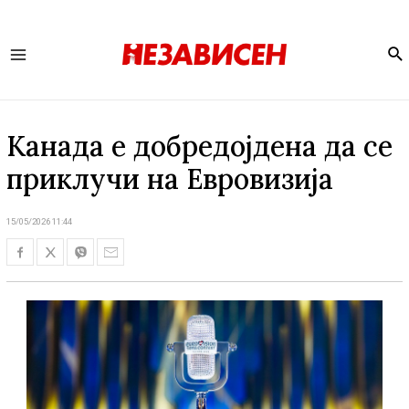
Se
Main
Menu
Канада е добредојдена да се
приклучи на Евровизија
15/05/2026 11:44