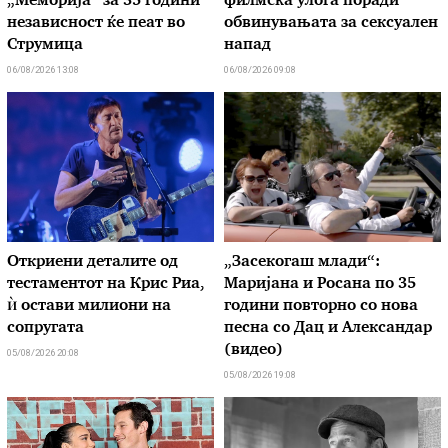
„Меморија“ за 35 години
филмска улога поради
независност ќе пеат во
обвинувањата за сексуален
Струмица
напад
06/08/2026 13:08
06/08/2026 09:08
Откриени деталите од
„Засекогаш млади“:
тестаментот на Крис Риа,
Маријана и Росана по 35
ѝ остави милиони на
години повторно со нова
сопругата
песна со Дац и Александар
(видео)
05/08/2026 20:08
05/08/2026 19:08