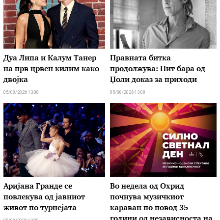
Дуа Липа и Калум Танер
Правната битка
на прв црвен килим како
продолжува: Пит бара од
двојка
Џоли доказ за приходи
05/08/2026 13:08
05/08/2026 13:08
Аријана Гранде се
Во недела од Охрид
повлекува од јавниот
почнува музичкиот
живот по турнејата
караван по повод 35
години од независноста на