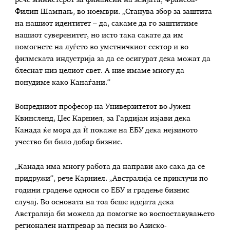
Филип Шампањ, во ноември. „Станува збор за заштита
на нашиот идентитет – да, сакаме да го заштитиме
нашиот суверенитет, но исто така сакате да им
помогнете на луѓето во уметничкиот сектор и во
филмската индустрија за да се осигурат дека можат да
блеснат низ целиот свет. А ние имаме многу да
понудиме како Канаѓани.“
Вонредниот професор на Универзитетот во Јужен
Квинсленд, Џес Карниел, за Гардијан изјави дека
Канада ќе мора да ѝ покаже на ЕБУ дека нејзиното
учество би било добар бизнис.
„Канада има многу работа да направи ако сака да се
придружи“, рече Карниел. „Австралија се приклучи по
години градење односи со ЕБУ и градење бизнис
случај. Во основата на тоа беше идејата дека
Австралија би можела да помогне во воспоставувањето
регионален натпревар за песни во Азиско-