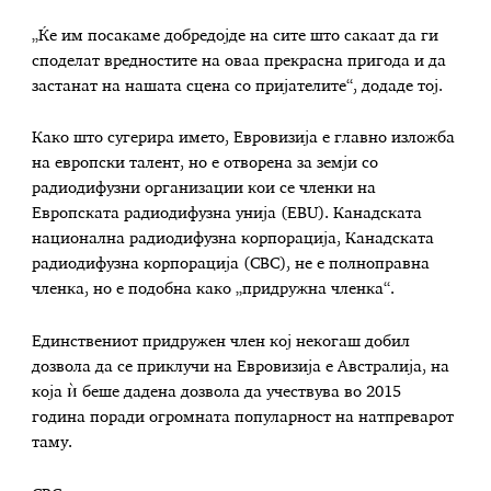
„Ќе им посакаме добредојде на сите што сакаат да ги
споделат вредностите на оваа прекрасна пригода и да
застанат на нашата сцена со пријателите“, додаде тој.
Како што сугерира името, Евровизија е главно изложба
на европски талент, но е отворена за земји со
радиодифузни организации кои се членки на
Европската радиодифузна унија (EBU). Канадската
национална радиодифузна корпорација, Канадската
радиодифузна корпорација (CBC), не е полноправна
членка, но е подобна како „придружна членка“.
Единствениот придружен член кој некогаш добил
дозвола да се приклучи на Евровизија е Австралија, на
која ѝ беше дадена дозвола да учествува во 2015
година поради огромната популарност на натпреварот
таму.