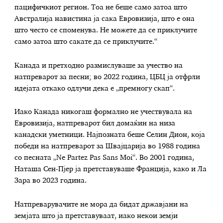
пацифичкиот регион. Тоа не беше само затоа што
Австралија навистина ја сака Евровизија, што е она
што често се споменува. Не можете да се приклучите
само затоа што сакате да се приклучите.“
Канада и претходно размислуваше за учество на
натпреварот за песни; во 2022 година, ЦБЦ ја отфрли
идејата откако одлучи дека е „премногу скап“.
Иако Канада никогаш формално не учествувала на
Евровизија, натпреварот бил домаќин на низа
канадски уметници. Најпозната беше Селин Дион, која
победи на натпреварот за Швајцарија во 1988 година
со песната „Ne Partez Pas Sans Moi“. Во 2001 година,
Наташа Сен-Пјер ја претставуваше Франција, како и Ла
Зара во 2023 година.
Натпреварувачите не мора да бидат државјани на
земјата што ја претставуваат, иако некои земји