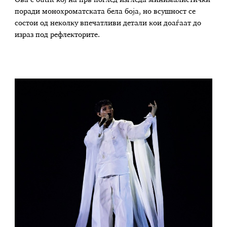
поради монохроматската бела боја, но всушност се
состои од неколку впечатливи детали кои доаѓаат до
израз под рефлекторите.