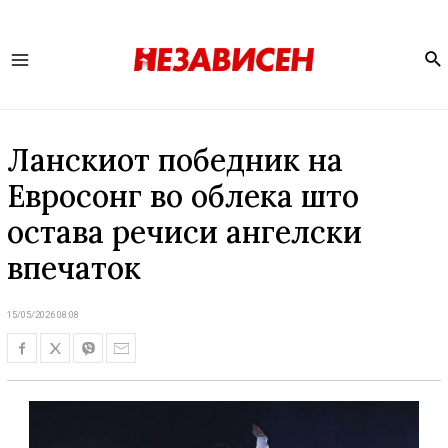
Se
Main
Menu
Ланскиот победник на
Евросонг во облека што
остава речиси ангелски
впечаток
15/05/2026 08:08