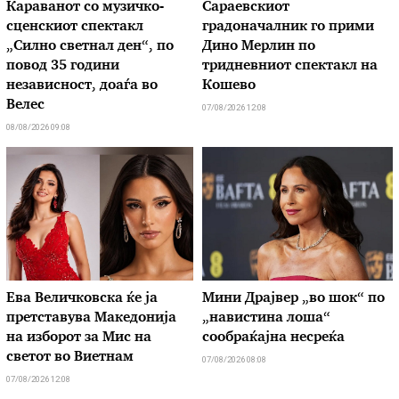
Караванот со музичкo-
Сараевскиот
сценскиот спектакл
градоначалник го прими
„Силно светнал ден“, по
Дино Мерлин по
повод 35 години
тридневниот спектакл на
независност, доаѓа во
Кошево
Велес
07/08/2026 12:08
08/08/2026 09:08
Ева Величковска ќе ја
Мини Драјвер „во шок“ по
претставува Македонија
„навистина лоша“
на изборот за Мис на
сообраќајна несреќа
светот во Виетнам
07/08/2026 08:08
07/08/2026 12:08