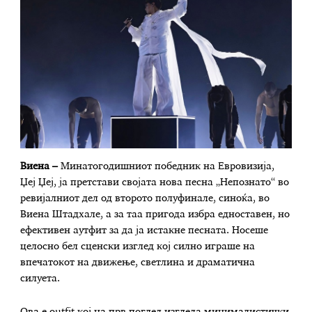
Виена –
Минатогодишниот победник на Евровизија,
Џеј Џеј, ја претстави својата нова песна „Непознато“ во
ревијалниот дел од второто полуфинале, синоќа, во
Виена Штадхале, а за таа пригода избра едноставен, но
ефективен аутфит за да ја истакне песната. Носеше
целосно бел сценски изглед кој силно играше на
впечатокот на движење, светлина и драматична
силуета.
Ова е outfit кој на прв поглед изгледа минималистички