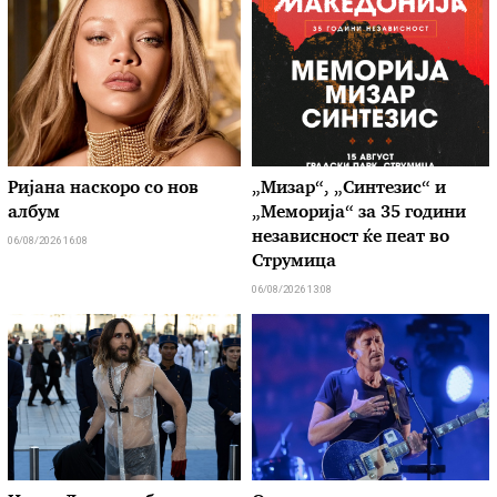
Ријана наскоро со нов
„Мизар“, „Синтезис“ и
албум
„Меморија“ за 35 години
независност ќе пеат во
06/08/2026 16:08
Струмица
06/08/2026 13:08