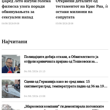
Џаред Лето изгуби голема
Откриени деталите од
филмска улога поради
тестаментот на Крис Риа, ѝ
обвинувањата за
остави милиони на
сексуален напад
сопругата
06/08/2026 09:08
05/08/2026 20:08
Најчитани
Полицајците добија откази, а Обвителството ја
отфрли кривичната пријава од Тошковски за
наводни злоупотреби
06/08/2026 15:13
Сцени од Германија како во сред зима: 15
сантиметри град, температурата падна од 36 на 19
степени
04/08/2026 13:08
„Марковски компани“ ги демонтирала погонските