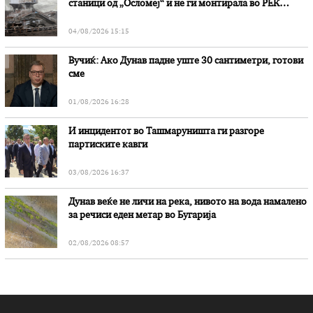
станици од „Осломеј“ и не ги монтирала во РЕК
„Битола“, стои во вештачењето на обвинителството
04/08/2026 15:15
Вучиќ: Ако Дунав падне уште 30 сантиметри, готови
сме
01/08/2026 16:28
И инцидентот во Ташмаруништa ги разгоре
партиските кавги
03/08/2026 16:37
Дунав веќе не личи на река, нивото на вода намалено
за речиси еден метар во Бугарија
02/08/2026 08:57