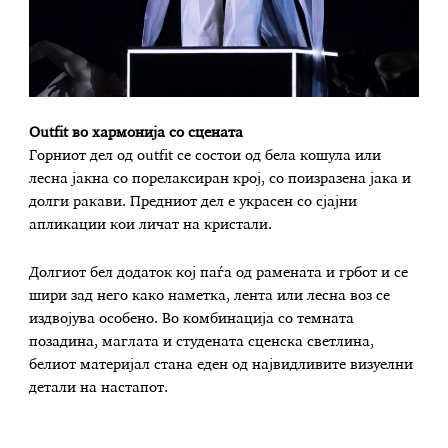
Outfit во хармонија со сцената
Горниот дел од outfit се состои од бела кошула или
лесна јакна со порелаксиран крој, со поизразена јака и
долги ракави. Предниот дел е украсен со сјајни
апликации кои личат на кристали.
Долгиот бел додаток кој паѓа од рамената и грбот и се
шири зад него како наметка, лента или лесна воз се
издвојува особено. Во комбинација со темната
позадина, маглата и студената сценска светлина,
белиот материјал стана еден од највидливите визуелни
детали на настапот.