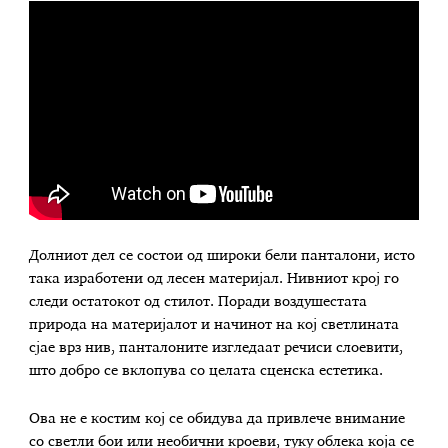
Долниот дел се состои од широки бели панталони, исто
така изработени од лесен материјал. Нивниот крој го
следи остатокот од стилот. Поради воздушестата
природа на материјалот и начинот на кој светлината
сјае врз нив, панталоните изгледаат речиси слоевити,
што добро се вклопува со целата сценска естетика.
Ова не е костим кој се обидува да привлече внимание
со светли бои или необични кроеви, туку облека која се