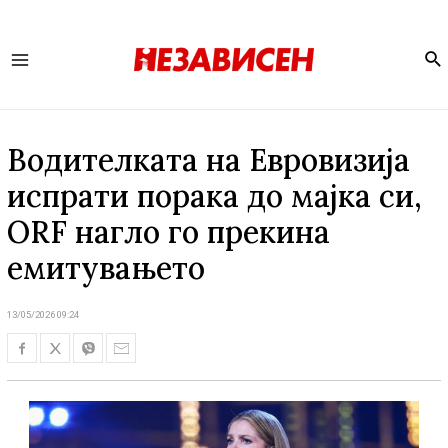
Se
Main
Menu
Водителката на Евровизија
испрати порака до мајка си,
ORF нагло го прекина
емитувањето
13/05/2026 09:24