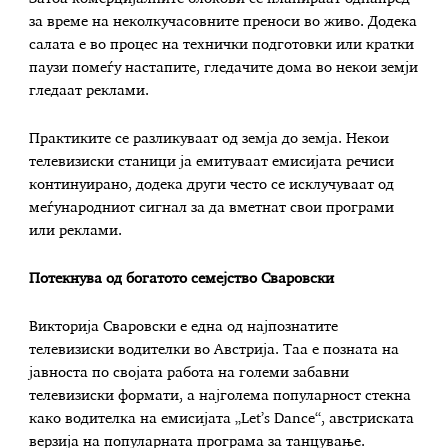
за време на неколкучасовните преноси во живо. Додека
салата е во процес на технички подготовки или кратки
паузи помеѓу настапите, гледачите дома во некои земји
гледаат реклами.
Практиките се разликуваат од земја до земја. Некои
телевизиски станици ја емитуваат емисијата речиси
континуирано, додека други често се исклучуваат од
меѓународниот сигнал за да вметнат свои програми
или реклами.
Потекнува од богатото семејство Сваровски
Викторија Сваровски е една од најпознатите
телевизиски водителки во Австрија. Таа е позната на
јавноста по својата работа на големи забавни
телевизиски формати, а најголема популарност стекна
како водителка на емисијата „Let’s Dance“, австриската
верзија на популарната програма за танцување.