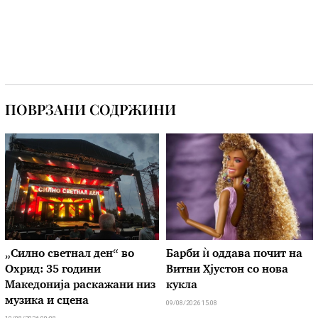
ПОВРЗАНИ СОДРЖИНИ
„Силно светнал ден“ во
Барби ѝ оддава почит на
Охрид: 35 години
Витни Хјустон со нова
Македонија раскажани низ
кукла
музика и сцена
09/08/2026 15:08