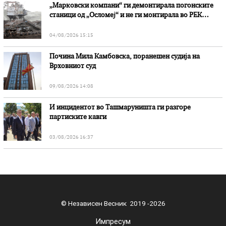
„Марковски компани“ ги демонтирала погонските
станици од „Осломеј“ и не ги монтирала во РЕК
„Битола“, стои во вештачењето на обвинителството
04/08/2026 15:15
Почина Мила Камбовска, поранешен судија на
Врховниот суд
09/08/2026 14:08
И инцидентот во Ташмаруништa ги разгоре
партиските кавги
03/08/2026 16:37
© Независен Весник 2019 -2026
Импресум