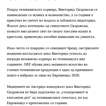
Покрај телевизиската кариера, Викторија Сваровски се
занимаваше со музика и манекенство, а со години е
присутна во светот на модата и забавната индустрија.
Фактот дека потекнува од семејството Сваровски,
познато низ целиот свет по својот луксузен накит и
кристали, привлекува посебно внимание на јавноста.
Иако често се поврзува со семејниот бренд, австриските
медиуми нагласуваат дека Викторија успеала да
изгради независна кариера во телевизијата низ
годините. ORF објави дека нејзиното искуство во
големи телевизиски продукции е една од причините
зошто е избрана за лице на Евровизија 2026.
Медиумите во Австрија наведуваат дека Викторија
Сваровски ќе биде задолжена за „гламурозниот и
елегантен дел“ од телевизискиот спектакл, по кој
Евровизија е препознаена со години.