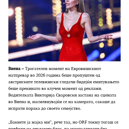
Виена –
Трогателен момент на Евровизискиот
натпревар во 2026 година беше пропуштен од
австриските телевизиски гледачи бидејќи емитувањето
беше прекинато во клучен момент од реклами.
Водителката Викторија Сваровски застана на сцената
во Виена и, насмевнувајќи се на камерата, сакаше да
испрати порака до своето семејство.
„Бакнете ја мајка ми“, рече таа, но ORF токму тогаш се
префрли на рекламен блок, па многу гледачи беа