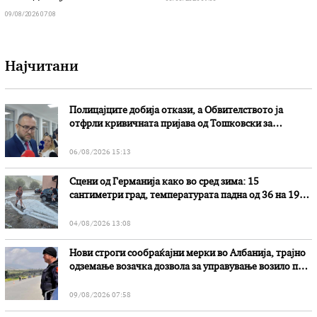
09/08/2026 07:08
Најчитани
Полицајците добија откази, а Обвителството ја
отфрли кривичната пријава од Тошковски за
наводни злоупотреби
06/08/2026 15:13
Сцени од Германија како во сред зима: 15
сантиметри град, температурата падна од 36 на 19
степени
04/08/2026 13:08
Нови строги сообраќајни мерки во Aлбанија, трајно
одземање возачка дозвола за управување возило под
дејство на алкохол и големи парични казни
09/08/2026 07:58