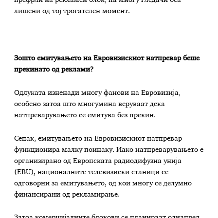
лишени од тој трогателен момент.
Зошто емитувањето на Евровизискиот натпревар беше
прекинато од реклами?
Одлуката изненади многу фанови на Евровизија,
особено затоа што многумина веруваат дека
натпреварувањето се емитува без прекин.
Сепак, емитувањето на Евровизискиот натпревар
функционира малку поинаку. Иако натпреварувањето е
организирано од Европската радиодифузна унија
(EBU), националните телевизиски станици се
одговорни за емитувањето, од кои многу се делумно
финансирани од рекламирање.
Затоа комерцијалните блокови се планираат однапред