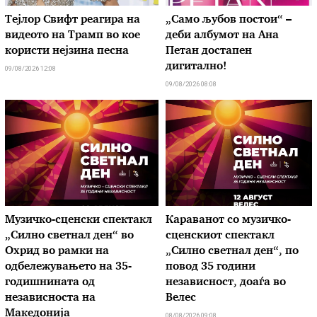
Тејлор Свифт реагира на
„Само љубов постои“ –
видеото на Трамп во кое
деби албумот на Ана
користи нејзина песна
Петан достапен
дигитално!
09/08/2026 12:08
09/08/2026 08:08
Музичко-сценски спектакл
Караванот со музичкo-
„Силно светнал ден“ во
сценскиот спектакл
Охрид во рамки на
„Силно светнал ден“, по
одбележувањето на 35-
повод 35 години
годишнината од
независност, доаѓа во
независноста на
Велес
Македонија
08/08/2026 09:08