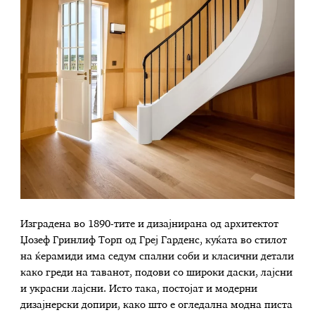
Изградена во 1890-тите и дизајнирана од архитектот
Џозеф Гринлиф Торп од Греј Гарденс, куќата во стилот
на ќерамиди има седум спални соби и класични детали
како греди на таванот, подови со широки даски, лајсни
и украсни лајсни. Исто така, постојат и модерни
дизајнерски допири, како што е огледална модна писта