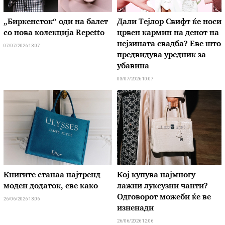
„Биркенсток“ оди на балет
Дали Тејлор Свифт ќе носи
со нова колекција Repetto
црвен кармин на денот на
нејзината свадба? Еве што
07/07/2026 13:07
предвидува уредник за
убавина
03/07/2026 10:07
Книгите станаа најтренд
Кој купува најмногу
моден додаток, еве како
лажни луксузни чанти?
Одговорот можеби ќе ве
26/06/2026 13:06
изненади
26/06/2026 12:06