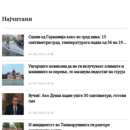
Најчитани
Сцени од Германија како во сред зима: 15
сантиметри град, температурата падна од 36 на 19
степени
04/08/2026 13:08
Унгарците повикани да не ги вклучуваат климите и
машините за перење, се заканува недостиг на струја
31/07/2026 19:10
Вучиќ: Ако Дунав падне уште 30 сантиметри, готови
сме
01/08/2026 16:28
И инцидентот во Ташмаруништa ги разгоре