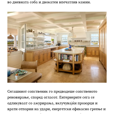
во дневната соба и двокатен впечатлив камин.
Сегашниот сопственик го предводеше сопственото
реновирање, според огласот. Ентериерите сега се
одликуваат со ажурирања, вклучувајќи прозорци и
врати отпорни на удари, енергетски ефикасно греење и