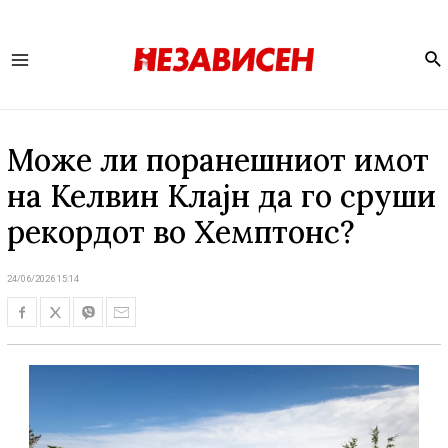
Se
Main
Menu
Може ли поранешниот имот
на Келвин Клајн да го сруши
рекордот во Хемптонс?
24/06/2026 15:14