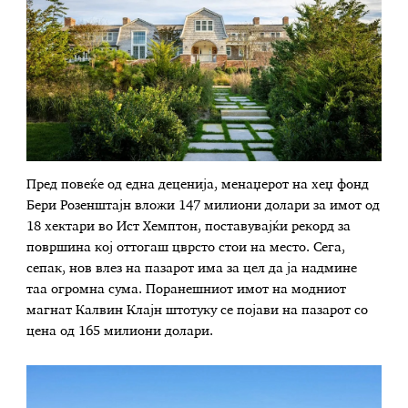
Пред повеќе од една деценија, менаџерот на хеџ фонд
Бери Розенштајн вложи 147 милиони долари за имот од
18 хектари во Ист Хемптон, поставувајќи рекорд за
површина кој оттогаш цврсто стои на место. Сега,
сепак, нов влез на пазарот има за цел да ја надмине
таа огромна сума. Поранешниот имот на модниот
магнат Калвин Клајн штотуку се појави на пазарот со
цена од 165 милиони долари.