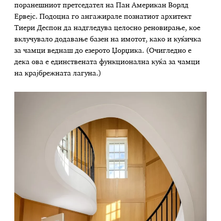
поранешниот претседател на Пан Американ Ворлд
Ервејс. Подоцна го ангажирале познатиот архитект
Тиери Деспон да надгледува целосно реновирање, кое
вклучувало додавање базен на имотот, како и куќичка
за чамци веднаш до езерото Џорџика. (Очигледно е
дека ова е единствената функционална куќа за чамци
на крајбрежната лагуна.)