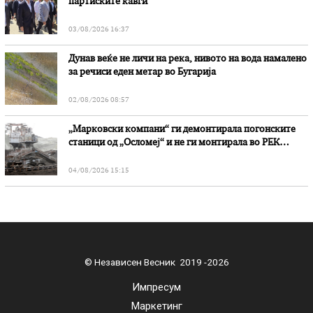
партиските кавги
03/08/2026 16:37
Дунав веќе не личи на река, нивото на вода намалено
за речиси еден метар во Бугарија
02/08/2026 08:57
„Марковски компани“ ги демонтирала погонските
станици од „Осломеј“ и не ги монтирала во РЕК
„Битола“, стои во вештачењето на обвинителството
04/08/2026 15:15
© Независен Весник 2019 -2026
Импресум
Маркетинг