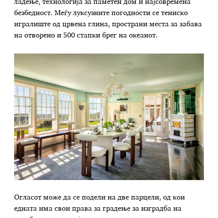
ладење, технологија за паметен дом и најсовремена
безбедност. Меѓу луксузните погодности се тениско
игралиште од црвена глина, пространи места за забава
на отворено и 500 стапки брег на океанот.
Огласот може да се подели на две парцели, од кои
едната има свои права за градење за изградба на