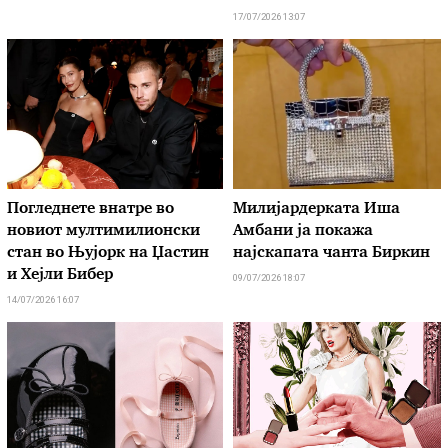
17/07/2026 13:07
Погледнете внатре во
Милијардерката Иша
новиот мултимилионски
Амбани ја покажа
стан во Њујорк на Џастин
најскапата чанта Биркин
и Хејли Бибер
09/07/2026 18:07
14/07/2026 16:07