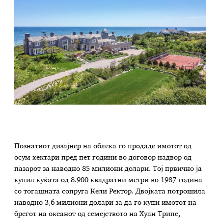
Познатиот дизајнер на облека го продаде имотот од
осум хектари пред пет години во договор надвор од
пазарот за наводно 85 милиони долари. Тој првично ја
купил куќата од 8.900 квадратни метри во 1987 година
со тогашната сопруга Кели Ректор. Двојката потрошила
наводно 3,6 милиони долари за да го купи имотот на
брегот на океанот од семејството на Хуан Трипе,