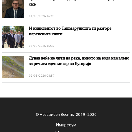
сме
01/08/2026 16:28
И инцидентот во Ташмаруништa ги разгоре
партиските кавги
03/08/2026 16:37
Дунав веќе не личи на река, нивото на вода намалено
за речиси еден метар во Бугарија
02/08/2026 08:57
© Независен Весник 2019 -2026
Импресум