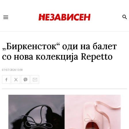
Se
Main
Menu
„Биркенсток“ оди на балет
со нова колекција Repetto
07/07/2026 13:59