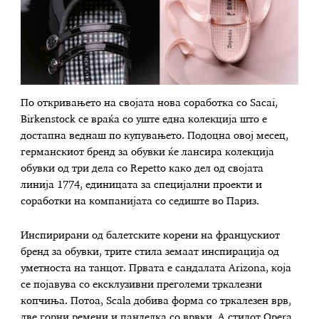
По откривањето на својата нова соработка со Sacai,
Birkenstock се враќа со уште една колекција што е
достапна веднаш по купувањето. Подоцна овој месец,
германскиот бренд за обувки ќе лансира колекција
обувки од три дела со Repetto како дел од својата
линија 1774, единицата за специјални проекти и
соработки на компанијата со седиште во Париз.
Инспирирани од балетските корени на францускиот
бренд за обувки, трите стила земаат инспирација од
уметноста на танцот. Првата е сандалата Arizona, која
се појавува со ексклузивни преголеми тркалезни
копчиња. Потоа, Scala добива форма со тркалезен врв,
две горни ремени и панделка со врвки. А стилот Opera