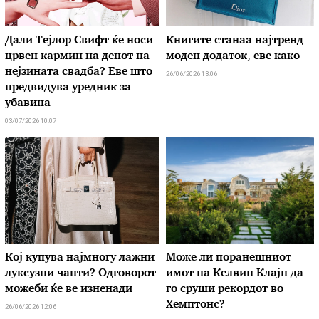
Дали Тејлор Свифт ќе носи
Книгите станаа најтренд
црвен кармин на денот на
моден додаток, еве како
нејзината свадба? Еве што
26/06/2026 13:06
предвидува уредник за
убавина
03/07/2026 10:07
Кој купува најмногу лажни
Може ли поранешниот
луксузни чанти? Одговорот
имот на Келвин Клајн да
можеби ќе ве изненади
го сруши рекордот во
Хемптонс?
26/06/2026 12:06