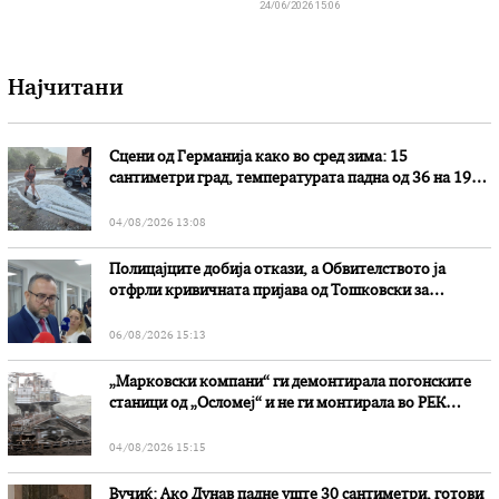
24/06/2026 15:06
Најчитани
Сцени од Германија како во сред зима: 15
сантиметри град, температурата падна од 36 на 19
степени
04/08/2026 13:08
Полицајците добија откази, а Обвителството ја
отфрли кривичната пријава од Тошковски за
наводни злоупотреби
06/08/2026 15:13
„Марковски компани“ ги демонтирала погонските
станици од „Осломеј“ и не ги монтирала во РЕК
„Битола“, стои во вештачењето на обвинителството
04/08/2026 15:15
Вучиќ: Ако Дунав падне уште 30 сантиметри, готови