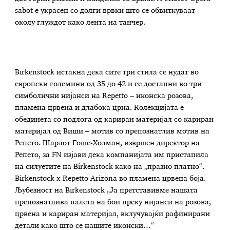
sabot е украсен со долги врвки што се обвиткуваат
околу глуждот како лента на танчер.
Birkenstock истакна дека сите три стила се нудат во
европски големини од 35 до 42 и се достапни во три
симболични нијанси на Repetto – иконска розова,
пламена црвена и длабока црна. Колекцијата е
обединета со подлога од кариран материјал со кариран
материјал од Виши – мотив со препознатлив мотив на
Репето. Шарлот Гоше-Холман, извршен директор на
Репето, за FN изјави дека компанијата им пристапила
на силуетите на Birkenstock како на „празно платно“.
Birkenstock x Repetto Arizona во пламена црвена боја.
Љубезност на Birkenstock „Ја претставивме нашата
препознатлива палета на бои преку нијанси на розова,
црвена и кариран материјал, вклучувајќи рафинирани
детали како што се нашите иконски…“