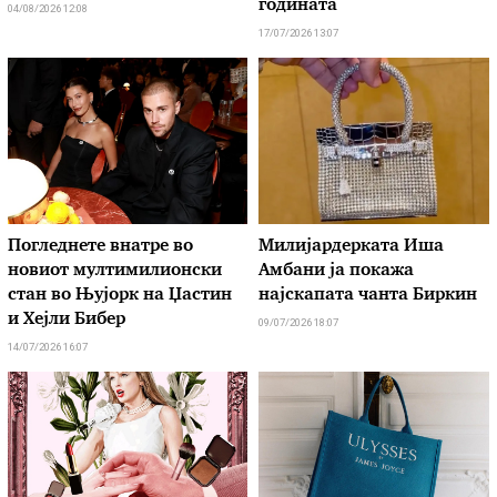
годината
04/08/2026 12:08
17/07/2026 13:07
Погледнете внатре во
Милијардерката Иша
новиот мултимилионски
Амбани ја покажа
стан во Њујорк на Џастин
најскапата чанта Биркин
и Хејли Бибер
09/07/2026 18:07
14/07/2026 16:07