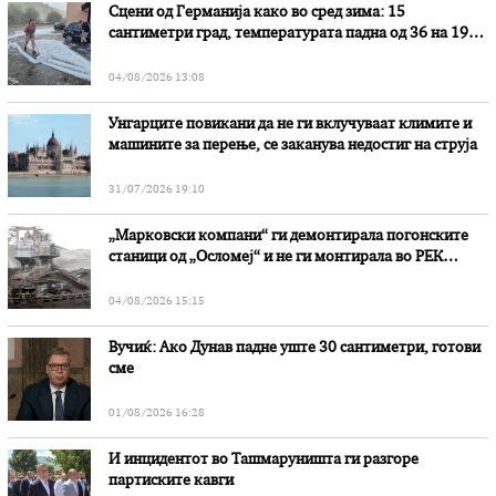
Сцени од Германија како во сред зима: 15
сантиметри град, температурата падна од 36 на 19
степени
04/08/2026 13:08
Унгарците повикани да не ги вклучуваат климите и
машините за перење, се заканува недостиг на струја
31/07/2026 19:10
„Марковски компани“ ги демонтирала погонските
станици од „Осломеј“ и не ги монтирала во РЕК
„Битола“, стои во вештачењето на обвинителството
04/08/2026 15:15
Вучиќ: Ако Дунав падне уште 30 сантиметри, готови
сме
01/08/2026 16:28
И инцидентот во Ташмаруништa ги разгоре
партиските кавги