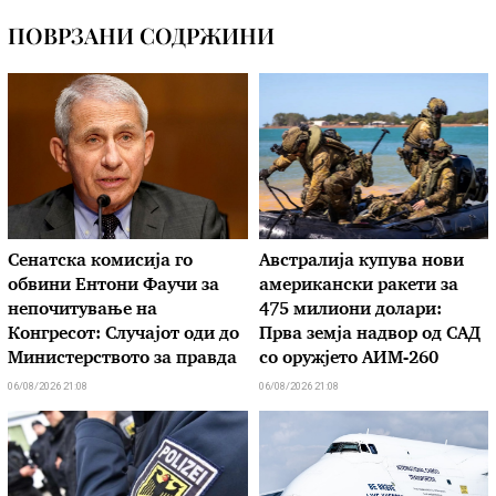
ПОВРЗАНИ СОДРЖИНИ
Сенатска комисија го
Австралија купува нови
обвини Ентони Фаучи за
американски ракети за
непочитување на
475 милиони долари:
Конгресот: Случајот оди до
Прва земја надвор од САД
Министерството за правда
со оружјето АИМ-260
06/08/2026 21:08
06/08/2026 21:08