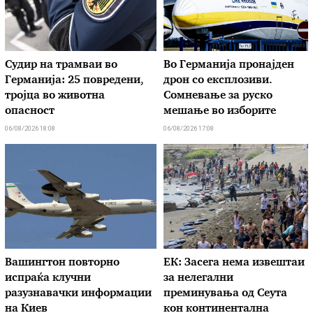
Судир на трамваи во
Во Германија пронајден
Германија: 25 повредени,
дрон со експлозиви.
тројца во животна
Сомневање за руско
опасност
мешање во изборите
06/08/2026 18:08
06/08/2026 17:08
Вашингтон повторно
ЕК: Засега нема извештаи
испраќа клучни
за нелегални
разузнавачки информации
преминувања од Сеута
на Киев
кон континентална