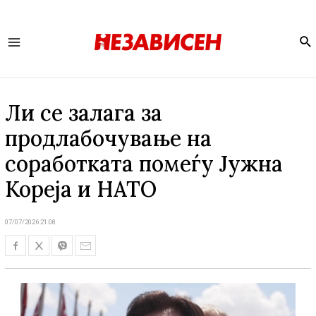
Se
Main
Menu
Ли се залага за
продлабочување на
соработката помеѓу Јужна
Кореја и НАТО
07/07/2026 21:08