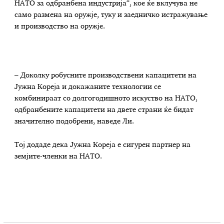
НАТО за одбранбена индустрија“, кое ќе вклучува не
само размена на оружје, туку и заедничко истражување
и производство на оружје.
– Доколку робусните производствени капацитети на
Јужна Кореја и докажаните технологии се
комбинираат со долгогодишното искуство на НАТО,
одбранбените капацитети на двете страни ќе бидат
значително подобрени, наведе Ли.
Тој додаде дека Јужна Кореја е сигурен партнер на
земјите-членки на НАТО.