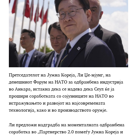
Претседателот на Јужна Кореја, Ли Џе-мјунг, на
денешниот Форум на НАТО за одбранбена индустрија
во Анкара, истакна дека се надева дека Сеул ќе ја
прошири соработката со сојузниците на НАТО во
истражувањето и развојот на најсовремената
технологија, како и во производството оружје.
Ли предложи надградба на моменталната одбранбена
соработка во „Партнерство 2.0 помеѓу Јужна Кореја и