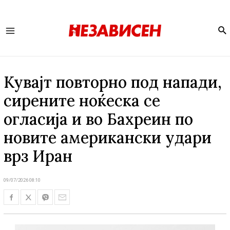
Se
Main
Menu
Кувајт повторно под напади,
сирените ноќеска се
огласија и во Бахреин по
новите американски удари
врз Иран
09/07/2026 08:10