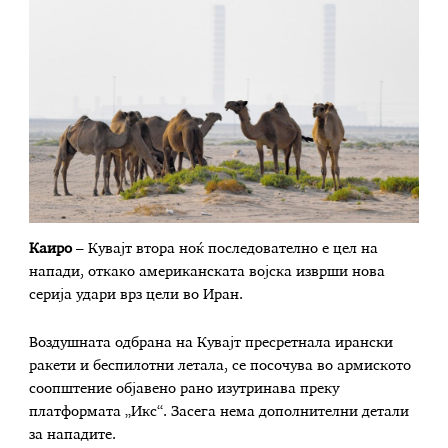
Каиро
– Кувајт втора ноќ последователно е цел на
напади, откако американската војска изврши нова
серија удари врз цели во Иран.
Воздушната одбрана на Кувајт пресретнала ирански
ракети и беспилотни летала, се посочува во армиското
соопштение објавено рано изутринава преку
платформата „Икс“. Засега нема дополнителни детали
за нападите.