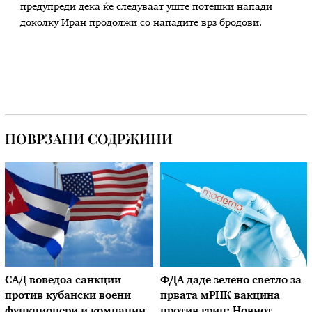
предупреди дека ќе следуваат уште потешки напади
доколку Иран продолжи со нападите врз бродови.
ПОВРЗАНИ СОДРЖИНИ
САД воведоа санкции
ФДА даде зелено светло за
против кубански воени
првата мРНК вакцина
функционери и компании
против грип: Новиот