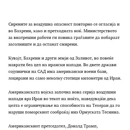
Сирените за воздушна опасност повторно се огласија и
во Бахреин, како и претходната ноќ. Министерството
за внатрешни работи ги повика граѓаните да побараат
засолниште и да останат смирени.
Кувајт, Бахреин и други земји од Заливот, во повеќе
наврати беа цел на ирански напади. Во двете држави
сојузнички на САД има американски воени бази,
лоцирани на само неколку стотици километри од Иран.
Американската војска започна нова серија воздушни
напади врз Иран во текот на ноќта, наведувајќи дека
целта е ограничување на способноста на Техеран да го
наруши поморскиот сообраќај низ Ормуската Теснина.
Американскиот претседател, Доналд Трамп,