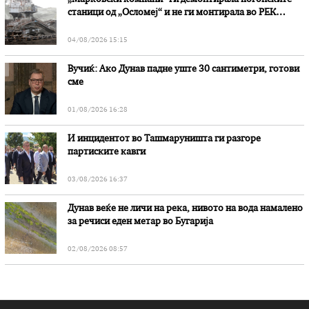
станици од „Осломеј“ и не ги монтирала во РЕК
„Битола“, стои во вештачењето на обвинителството
04/08/2026 15:15
Вучиќ: Ако Дунав падне уште 30 сантиметри, готови
сме
01/08/2026 16:28
И инцидентот во Ташмаруништa ги разгоре
партиските кавги
03/08/2026 16:37
Дунав веќе не личи на река, нивото на вода намалено
за речиси еден метар во Бугарија
02/08/2026 08:57