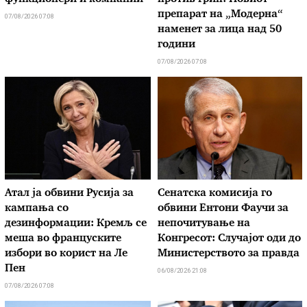
препарат на „Модерна“
07/08/2026 07:08
наменет за лица над 50
години
07/08/2026 07:08
Атал ја обвини Русија за
Сенатска комисија го
кампања со
обвини Ентони Фаучи за
дезинформации: Кремљ се
непочитување на
меша во француските
Конгресот: Случајот оди до
избори во корист на Ле
Министерството за правда
Пен
06/08/2026 21:08
07/08/2026 07:08