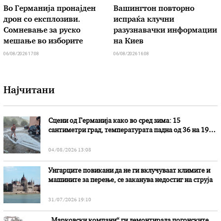
Во Германија пронајден
Вашингтон повторно
дрон со експлозиви.
испраќа клучни
Сомневање за руско
разузнавачки информации
мешање во изборите
на Киев
06/08/2026 17:08
06/08/2026 16:08
Најчитани
Сцени од Германија како во сред зима: 15
сантиметри град, температурата падна од 36 на 19
степени
04/08/2026 13:08
Унгарците повикани да не ги вклучуваат климите и
машините за перење, се заканува недостиг на струја
31/07/2026 19:10
„Марковски компани“ ги демонтирала погонските