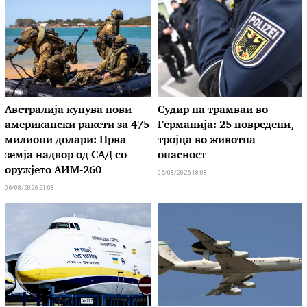
Австралија купува нови
Судир на трамваи во
американски ракети за 475
Германија: 25 повредени,
милиони долари: Прва
тројца во животна
земја надвор од САД со
опасност
оружјето АИМ-260
06/08/2026 18:08
06/08/2026 21:08