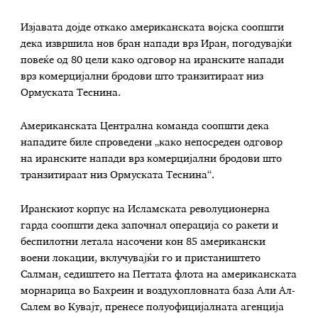
Изјавата дојде откако американската војска соопшти
дека извршила нов бран напади врз Иран, погодувајќи
повеќе од 80 цели како одговор на иранските напади
врз комерцијални бродови што транзитираат низ
Ормуската Теснина.
Американската Централна команда соопшти дека
нападите биле спроведени „како непосреден одговор
на иранските напади врз комерцијални бродови што
транзитираат низ Ормуската Теснина“.
Иранскиот корпус на Исламската револуционерна
гарда соопшти дека започнал операција со ракети и
беспилотни летала насочени кон 85 американски
воени локации, вклучувајќи го и пристаништето
Салман, седиштето на Петтата флота на американската
морнарица во Бахреин и воздухопловната база Али Ал-
Салем во Кувајт, пренесе полуофицијалната агенција