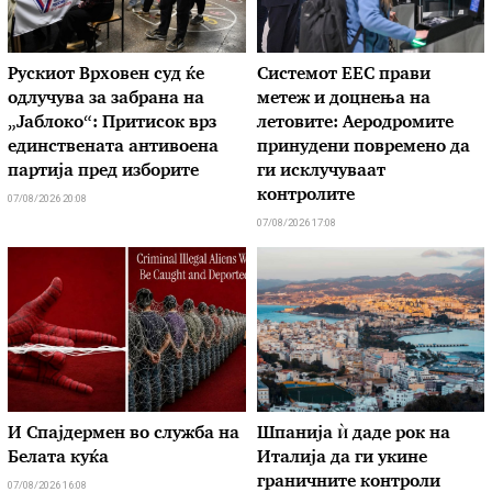
Рускиот Врховен суд ќе
Системот ЕЕС прави
одлучува за забрана на
метеж и доцнења на
„Јаблоко“: Притисок врз
летовите: Аеродромите
единствената антивоена
принудени повремено да
партија пред изборите
ги исклучуваат
контролите
07/08/2026 20:08
07/08/2026 17:08
И Спајдермен во служба на
Шпанија ѝ даде рок на
Белата куќа
Италија да ги укине
граничните контроли
07/08/2026 16:08