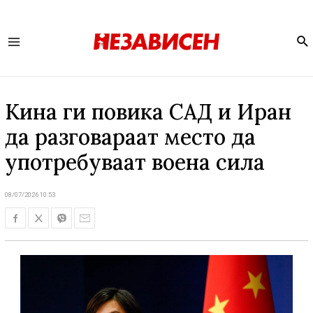
Se
Main
Menu
Кина ги повика САД и Иран
да разговараат место да
употребуваат воена сила
08/07/2026 10:53