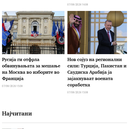
07/08/2026 16:08
Русија ги отфрла
Нов сојуз на регионални
обвинувањата за мешање
сили: Турција, Пакистан и
на Москва во изборите во
Саудиска Арабија ја
Франција
зајакнуваат воената
соработка
07/08/2026 15:08
07/08/2026 15:08
Најчитани