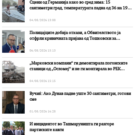
Сцени од Германија како во сред зима: 15
сантиметри град, температурата падна од 36 на 19
степени
04/08/2026 13:08
Полицајците добија откази, а Обвителството ја
отфрли кривичната пријава од Тошковски за
наводни злоупотреби
06/08/2026 15:13
„Марковски компани“ ги демонтирала погонските
станици од „Осломеј“ и не ги монтирала во РЕК
„Битола“, стои во вештачењето на обвинителството
04/08/2026 15:15
Вучиќ: Ако Дунав падне уште 30 сантиметри, готови
сме
01/08/2026 16:28
И инцидентот во Ташмаруништa ги разгоре
партиските кавги