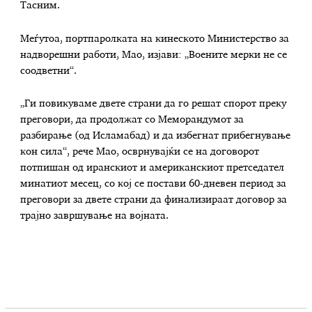
Тасним.
Меѓутоа, портпаролката на кинеското Министерство за
надворешни работи, Мао, изјави: „Воените мерки не се
соодветни“.
„Ги повикуваме двете страни да го решат спорот преку
преговори, да продолжат со Меморандумот за
разбирање (од Исламабад) и да избегнат прибегнување
кон сила“, рече Мао, осврнувајќи се на договорот
потпишан од иранскиот и американскиот претседател
минатиот месец, со кој се постави 60-дневен период за
преговори за двете страни да финализираат договор за
трајно завршување на војната.