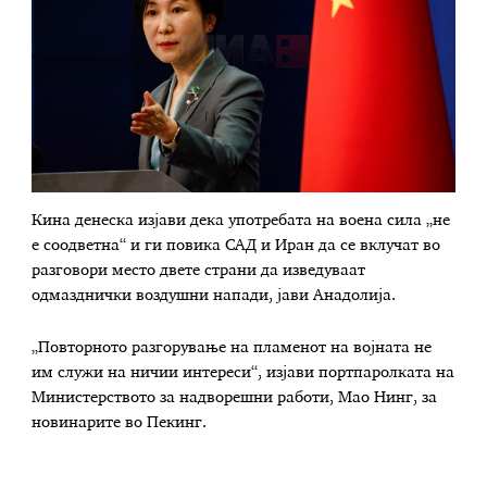
Кина денеска изјави дека употребата на воена сила „не
е соодветна“ и ги повика САД и Иран да се вклучат во
разговори место двете страни да изведуваат
одмазднички воздушни напади, јави Анадолија.
„Повторното разгорување на пламенот на војната не
им служи на ничии интереси“, изјави портпаролката на
Министерството за надворешни работи, Мао Нинг, за
новинарите во Пекинг.