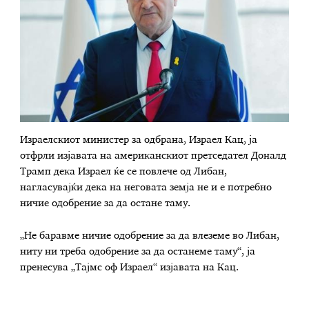
Израелскиот министер за одбрана, Израел Кац, ја
отфрли изјавата на американскиот претседател Доналд
Трамп дека Израел ќе се повлече од Либан,
нагласувајќи дека на неговата земја не и е потребно
ничие одобрение за да остане таму.
„Не баравме ничие одобрение за да влеземе во Либан,
ниту ни треба одобрение за да останеме таму“, ја
пренесува „Тајмс оф Израел“ изјавата на Кац.