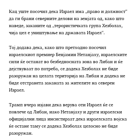
Кац уште посочил дека Израел има „право и должност“
да ги брани северните делови на земјата од, како што
наведе, заканите од „терористичката група Хезболах,
чија цел е уништување на државата Израел“.
Тој додава дека, како што претходно посочил
израелскиот премиер Бенјамин Нетанјаху, израелските
сили ќе останат во безбедносната зона во Либан и ќе
дејствуваат по потреба, се додека Хезболах не биде
разоружан на целата територија на Либан и додека не
биде отстранета заканата за жителите на северен
Израел.
Трамп вчера изјави дека верува оти Израел ќе се
повлече од Либан, иако Нетанјаху и други израелски
официјални лица инсистираат дека израелската војска
ќе остане таму се додека Хезболах целосно не биде
разоружан.