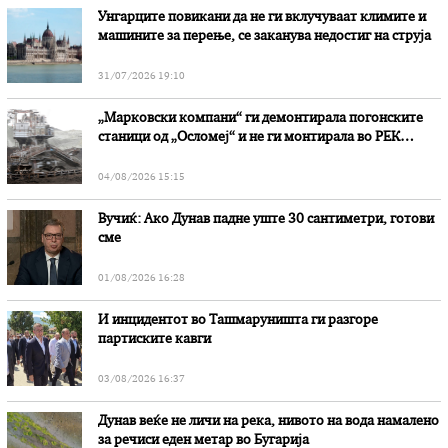
Унгарците повикани да не ги вклучуваат климите и
машините за перење, се заканува недостиг на струја
31/07/2026 19:10
„Марковски компани“ ги демонтирала погонските
станици од „Осломеј“ и не ги монтирала во РЕК
„Битола“, стои во вештачењето на обвинителството
04/08/2026 15:15
Вучиќ: Ако Дунав падне уште 30 сантиметри, готови
сме
01/08/2026 16:28
И инцидентот во Ташмаруништa ги разгоре
партиските кавги
03/08/2026 16:37
Дунав веќе не личи на река, нивото на вода намалено
за речиси еден метар во Бугарија