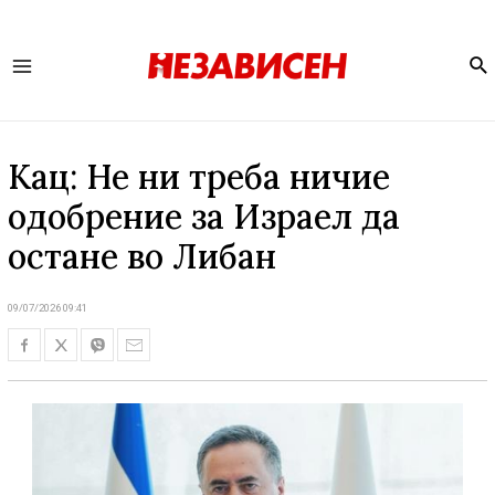
Se
Main
Menu
Кац: Не ни треба ничие
одобрение за Израел да
остане во Либан
09/07/2026 09:41