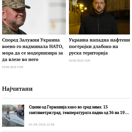
Според Залужни Украина
Украина нападна нафтени
воено го надминала НАТО,
постројки длабоко на
мора да се модернизира за
руска територија
да влезе во него
06/08/2026 14:08
06/08/2026 15:08
Најчитани
Сцени од Германија како во сред зима: 15
сантиметри град, температурата падна од 36 на 19
степени
04/08/2026 13:08