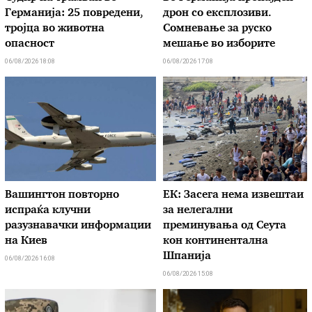
Германија: 25 повредени,
дрон со експлозиви.
тројца во животна
Сомневање за руско
опасност
мешање во изборите
06/08/2026 18:08
06/08/2026 17:08
Вашингтон повторно
ЕК: Засега нема извештаи
испраќа клучни
за нелегални
разузнавачки информации
преминувања од Сеута
на Киев
кон континентална
Шпанија
06/08/2026 16:08
06/08/2026 15:08