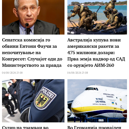
Сенатска комисија го
Австралија купува нови
обвини Ентони Фаучи за
американски ракети за
непочитување на
475 милиони долари:
Конгресот: Случајот оди до
Прва земја надвор од САД
Министерството за правда
со оружјето АИМ-260
06/08/2026 21:08
06/08/2026 21:08
Судир на трамваи во
Во Германија пронајден