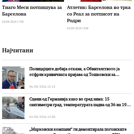
Тиаго Меси потпишува за
Атлетик: Барселона во трка
Барселона
со Реал за потписот на
Родри
06/08/2026 17:08
06/08/2026 15:08
Најчитани
Полицајците добија откази, а Обвителството ја
отфрли кривичната пријава од Тошковски за
наводни злоупотреби
06/08/2026 15:13
Сцени од Германија како во сред зима: 15
сантиметри град, температурата падна од 36 на 19
степени
04/08/2026 13:08
„Марковски компани“ ги демонтирала погонските