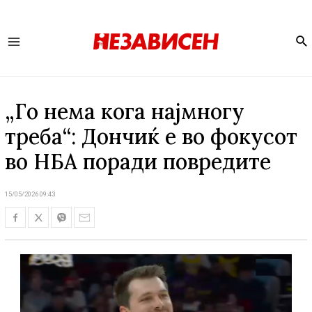
Se
Main
Menu
„Го нема кога најмногу
треба“: Дончиќ е во фокусот
во НБА поради повредите
15/05/2026 09:43