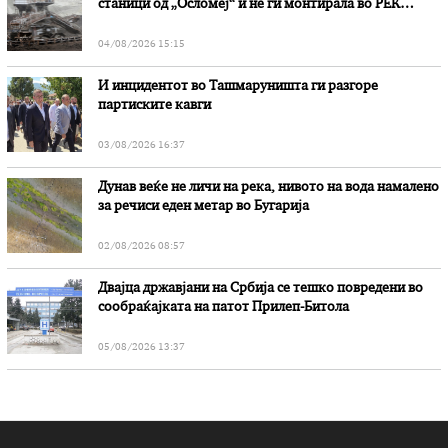
станици од „Осломеј“ и не ги монтирала во РЕК
„Битола“, стои во вештачењето на обвинителството
04/08/2026 15:15
И инцидентот во Ташмаруништa ги разгоре
партиските кавги
03/08/2026 16:37
Дунав веќе не личи на река, нивото на вода намалено
за речиси еден метар во Бугарија
02/08/2026 08:57
Двајца државјани на Србија се тешко повредени во
сообраќајката на патот Прилеп-Битола
05/08/2026 13:37