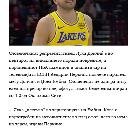
Словенечкиот репрезентативец Лука Дончиќ е во
центарот на вниманието поради повредите, а
поранешниот НБА шампион и аналитичар на
телевизијата ЕСПН Кендрик Перкинс повлече паралела
меѓу Дончиќ и Џоел Ембид. Словенецот не одигра ниту
еден натпревар во плеј офот, а тимот беше елиминиран
со 4:0 од Оклахома Сити.
– Лука „влегува“ во територијата на Ембид. Кога е
најпотребен на неговиот тим во плеј офот, него го нема
на терен, изјави Перкинс.