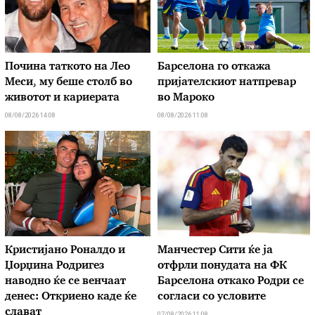
Почина таткото на Лео
Барселона го откажа
Меси, му беше столб во
пријателскиот натпревар
животот и кариерата
во Мароко
08/08/2026 14:08
08/08/2026 11:08
Кристијано Роналдо и
Манчестер Сити ќе ја
Џорџина Родригез
отфрли понудата на ФК
наводно ќе се венчаат
Барселона откако Родри се
денес: Откриено каде ќе
согласи со условите
слават
07/08/2026 11:08