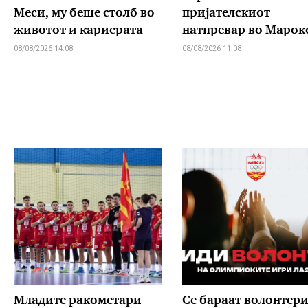
Меси, му беше столб во
пријателскиот
животот и кариерата
натпревар во Марок
08/08/2026 14:08
08/08/2026 11:08
Младите ракометари
Се бараат волонтери