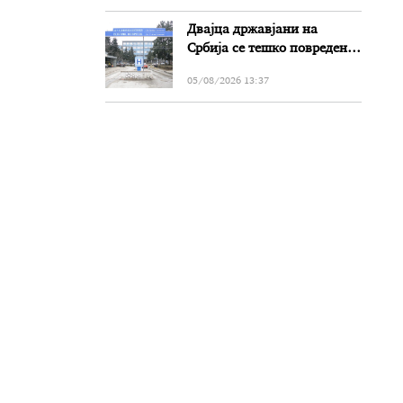
Двајца државјани на
Србија се тешко повредени
во сообраќајката на патот
05/08/2026 13:37
Прилеп-Битола