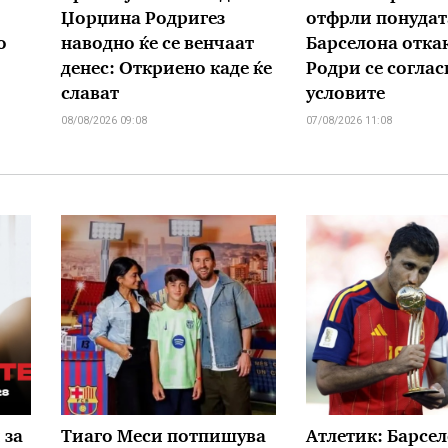
Џорџина Родригез
отфрли понудат
о
наводно ќе се венчаат
Барселона отка
денес: Откриено каде ќе
Родри се соглас
слават
условите
08/08/2026 09:08
07/08/2026 11:08
 за
Тиаго Меси потпишува
Атлетик: Барсел