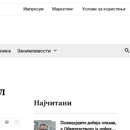
Импресум
Маркетинг
Услови за користење
Se
ника
Занимливости
л
Најчитани
Полицајците добија откази,
а Обвителството ја отфрли