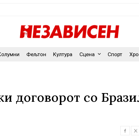
Колумни
Фељтон
Култура
Сцена
Спорт
Хро
и договорот со Брази