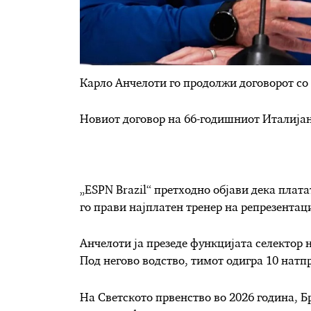
Карло Анчелоти го продолжи договорот со
Новиот договор на 66-годишниот Италијан
„ESPN Brazil“ претходно објави дека плат
го прави најплатен тренер на репрезентац
Анчелоти ја презеде функцијата селектор н
Под негово водство, тимот одигра 10 натп
На Светското првенство во 2026 година, Б