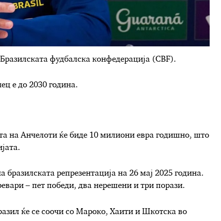
 Бразилската фудбалска конфедерација (CBF).
ец е до 2030 година.
ата на Анчелоти ќе биде 10 милиони евра годишно, што
ијата.
а бразилската репрезентација на 26 мај 2025 година.
ревари – пет победи, два нерешени и три порази.
разил ќе се соочи со Мароко, Хаити и Шкотска во