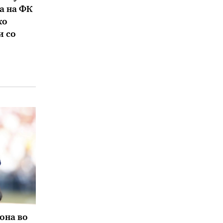
а на ФК
ко
и со
она во