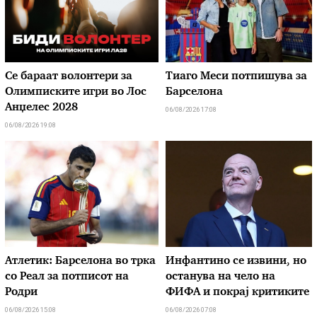
Се бараат волонтери за
Тиаго Меси потпишува за
Олимписките игри во Лос
Барселона
Анџелес 2028
06/08/2026 17:08
06/08/2026 19:08
Атлетик: Барселона во трка
Инфантино се извини, но
со Реал за потписот на
останува на чело на
Родри
ФИФА и покрај критиките
06/08/2026 15:08
06/08/2026 07:08