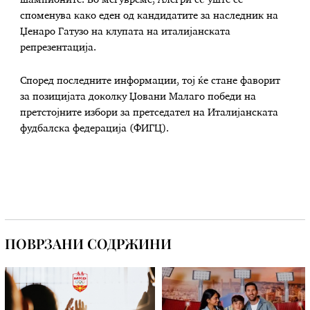
шампионите. Во меѓувреме, Алегри сè уште се
споменува како еден од кандидатите за наследник на
Џенаро Гатузо на клупата на италијанската
репрезентација.
Според последните информации, тој ќе стане фаворит
за позицијата доколку Џовани Малаго победи на
претстојните избори за претседател на Италијанската
фудбалска федерација (ФИГЦ).
ПОВРЗАНИ СОДРЖИНИ