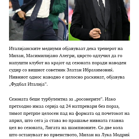
Италијанските медиуми објавуваат дека тренерот на
Милан, Масимилијано Алегри, цврсто одлучил да го
напушти клубот на крајот од сезоната поради наводен
судир со вишиот советник Златан Ибрахимовиќ.
Нивниот однос наводно е целосно раскинат, објавува
„Фудбал Италија“.
Сезоната беше турбулентна за „росонерите“. Иако
претходно имаа серија од 24 натпревари без пораз,
тимот претрпе целосен пад на формата од почетокот на
април, што сега ја става во прашање нивната главна
цел во сезоната, Лигата на шампионите. Со две кола
што остануваат во првенството, Милан на Лука Модриќ