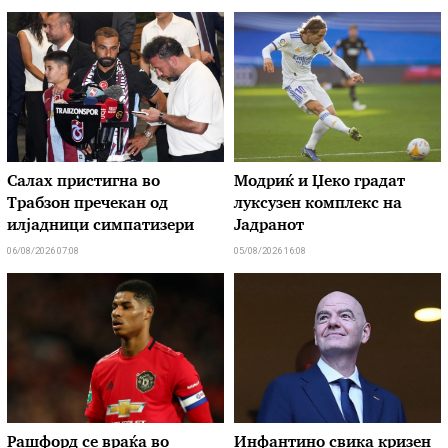
Салах пристигна во
Модриќ и Џеко градат
Трабзон пречекан од
луксузен комплекс на
илјадници симпатизери
Јадранот
06/08/2026 07:08
05/08/2026 16:08
Рашфорд се враќа во
Инфантино свика кризен