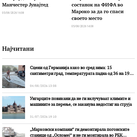
Манчестер Јунајтед
состанок на ФИФА во
Мароко за да го спаси
05/08/2026 16:08
своето место
05/08/2026 14:08
Најчитани
Сцени од Германија како во сред зима: 15
сантиметри град, температурата падна од 36 на 19
степени
04/08/2026 13:08
Унгарците повикани да не ги вклучуваат климите и
машините за перење, се заканува недостиг на струја
31/07/2026 19:10
„Марковски компани“ ги демонтирала погонските
станици од „Осломеј“ и не ги монтирала во РЕК