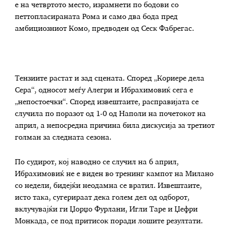
е на четвртото место, израмнети по бодови со
петтопласираната Рома и само два бода пред
амбициозниот Комо, предводен од Сеск Фабрегас.
Тензиите растат и зад сцената. Според „Кориере дела
Сера“, односот меѓу Алегри и Ибрахимовиќ сега е
„непостоечки“. Според извештаите, расправијата се
случила по поразот од 1-0 од Наполи на почетокот на
април, а непосредна причина била дискусија за третиот
голман за следната сезона.
По судирот, кој наводно се случил на 6 април,
Ибрахимовиќ не е виден во тренинг кампот на Милано
со недели, бидејќи неодамна се вратил. Извештаите,
исто така, сугерираат дека голем дел од одборот,
вклучувајќи ги Џорџо Фурлани, Игли Таре и Џефри
Монкада, се под притисок поради лошите резултати.