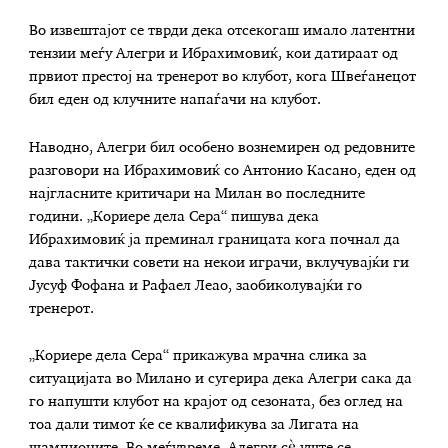
Во извештајот се тврди дека отсекогаш имало латентни
тензии меѓу Алегри и Ибрахимовиќ, кои датираат од
првиот престој на тренерот во клубот, кога Швеѓанецот
бил еден од клучните напаѓачи на клубот.
Наводно, Алегри бил особено вознемирен од редовните
разговори на Ибрахимовиќ со Антонио Касано, еден од
најгласните критичари на Милан во последните
години. „Кориере дела Сера“ пишува дека
Ибрахимовиќ ја преминал границата кога почнал да
дава тактички совети на некои играчи, вклучувајќи ги
Јусуф Фофана и Рафаел Леао, заобиколувајќи го
тренерот.
„Кориере дела Сера“ прикажува мрачна слика за
ситуацијата во Милано и сугерира дека Алегри сака да
го напушти клубот на крајот од сезоната, без оглед на
тоа дали тимот ќе се квалификува за Лигата на