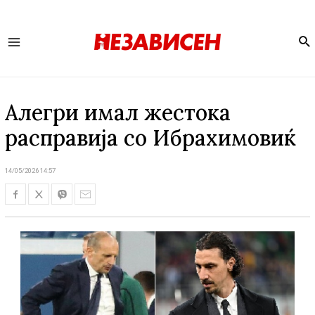
Se
Main
Menu
Алегри имал жестока
расправија со Ибрахимовиќ
14/05/2026 14:57