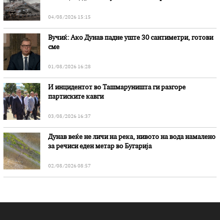
„Битола“, стои во вештачењето на обвинителството
04/08/2026 15:15
Вучиќ: Ако Дунав падне уште 30 сантиметри, готови
сме
01/08/2026 16:28
И инцидентот во Ташмаруништa ги разгоре
партиските кавги
03/08/2026 16:37
Дунав веќе не личи на река, нивото на вода намалено
за речиси еден метар во Бугарија
02/08/2026 08:57