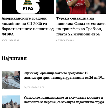
Американските градови
Турска сензација на
домаќини на СП 2026 ги
повидок: Салах се согласи
бараат ветените исплати од
на трансфер во Трабзон,
ФИФА
плата 22 милиони евра
05/08/2026 09:08
05/08/2026 08:08
Најчитани
Сцени од Германија како во сред зима: 15
сантиметри град, температурата падна од 36 на 19
степени
04/08/2026 13:08
Унгарците повикани да не ги вклучуваат климите и
машините за перење, се заканува недостиг на струја