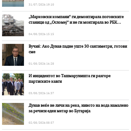
31/07/2026 19:10
„Марковски компани“ ги демонтирала погонските
станици од „Осломеј“ и не ги монтирала во РЕК
„Битола“, стои во вештачењето на обвинителството
04/08/2026 15:15
Вучиќ: Ако Дунав падне уште 30 сантиметри, готови
сме
01/08/2026 16:28
И инцидентот во Ташмаруништa ги разгоре
партиските кавги
03/08/2026 16:37
Дунав веќе не личи на река, нивото на вода намалено
за речиси еден метар во Бугарија
02/08/2026 08:57