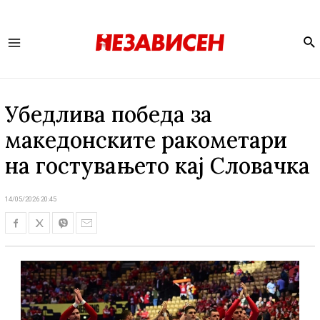
Se
Main
Menu
Убедлива победа за
македонските ракометари
на гостувањето кај Словачка
14/05/2026 20:45