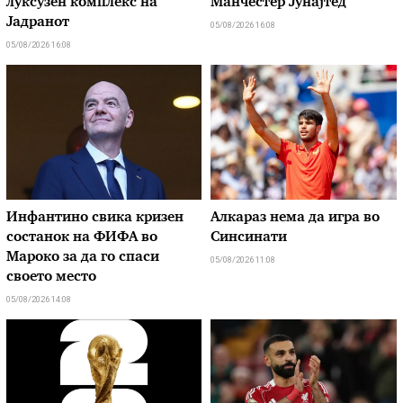
луксузен комплекс на
Манчестер Јунајтед
Јадранот
05/08/2026 16:08
05/08/2026 16:08
Инфантино свика кризен
Алкараз нема да игра во
состанок на ФИФА во
Синсинати
Мароко за да го спаси
05/08/2026 11:08
своето место
05/08/2026 14:08