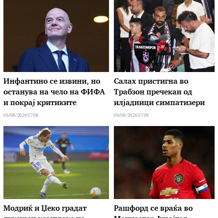
Инфантино се извини, но
Салах пристигна во
останува на чело на ФИФА
Трабзон пречекан од
и покрај критиките
илјадници симпатизери
06/08/2026 07:08
06/08/2026 07:08
Модриќ и Џеко градат
Рашфорд се враќа во