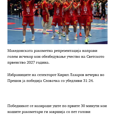
Македонската ракометна репрезентација направи
голем исчекор кон обезбедување учество на Светското
првенство 2027 година.
Избраниците на селекторот Кирил Лазаров вечерва во
Прешов ја победија Словачка со убедливи 31:24.
Победникот се наѕираше уште по првите 30 минути кои
нашите ракометари ги завршија со пет голови