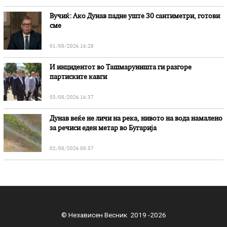
Вучиќ: Ако Дунав падне уште 30 сантиметри, готови
сме
01/08/2026 16:28
И инцидентот во Ташмаруништa ги разгоре
партиските кавги
03/08/2026 16:37
Дунав веќе не личи на река, нивото на вода намалено
за речиси еден метар во Бугарија
02/08/2026 08:57
© Независен Весник 2019 -2026