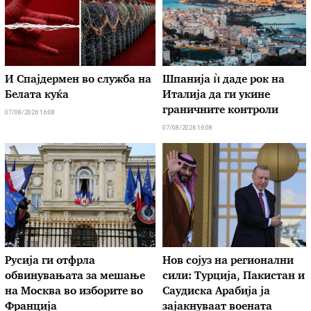
И Спајдермен во служба на
Шпанија ѝ даде рок на
Белата куќа
Италија да ги укине
граничните контроли
07/08/2026 16:08
07/08/2026 16:08
Русија ги отфрла
Нов сојуз на регионални
обвинувањата за мешање
сили: Турција, Пакистан и
на Москва во изборите во
Саудиска Арабија ја
Франција
зајакнуваат воената