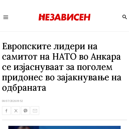
Se
Main
Menu
Европските лидери на
самитот на НАТО во Анкара
се изјаснуваат за поголем
придонес во зајакнување на
одбраната
08/07/2026 09:52