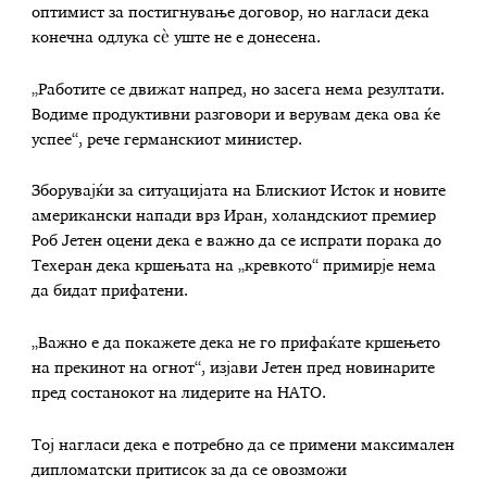
оптимист за постигнување договор, но нагласи дека
конечна одлука сè уште не е донесена.
„Работите се движат напред, но засега нема резултати.
Водиме продуктивни разговори и верувам дека ова ќе
успее“, рече германскиот министер.
Зборувајќи за ситуацијата на Блискиот Исток и новите
американски напади врз Иран, холандскиот премиер
Роб Јетен оцени дека е важно да се испрати порака до
Техеран дека кршењата на „кревкото“ примирје нема
да бидат прифатени.
„Важно е да покажете дека не го прифаќате кршењето
на прекинот на огнот“, изјави Јетен пред новинарите
пред состанокот на лидерите на НАТО.
Тој нагласи дека е потребно да се примени максимален
дипломатски притисок за да се овозможи