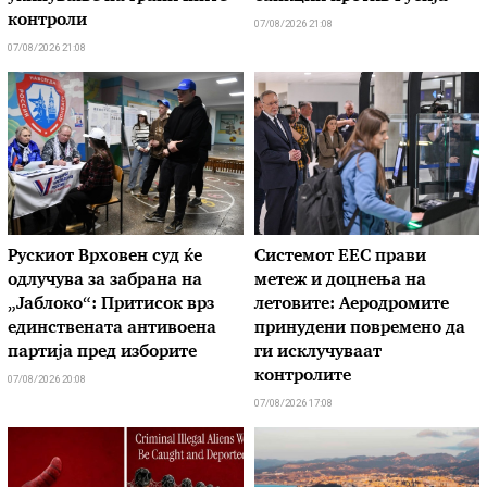
контроли
07/08/2026 21:08
07/08/2026 21:08
Рускиот Врховен суд ќе
Системот ЕЕС прави
одлучува за забрана на
метеж и доцнења на
„Јаблоко“: Притисок врз
летовите: Аеродромите
единствената антивоена
принудени повремено да
партија пред изборите
ги исклучуваат
контролите
07/08/2026 20:08
07/08/2026 17:08