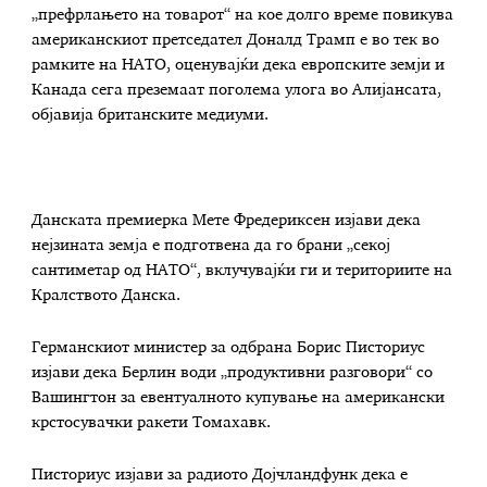
„префрлањето на товарот“ на кое долго време повикува
американскиот претседател Доналд Трамп е во тек во
рамките на НАТО, оценувајќи дека европските земји и
Канада сега преземаат поголема улога во Алијансата,
објавија британските медиуми.
Данската премиерка Мете Фредериксен изјави дека
нејзината земја е подготвена да го брани „секој
сантиметар од НАТО“, вклучувајќи ги и териториите на
Кралството Данска.
Германскиот министер за одбрана Борис Писториус
изјави дека Берлин води „продуктивни разговори“ со
Вашингтон за евентуалното купување на американски
крстосувачки ракети Томахавк.
Писториус изјави за радиото Дојчландфунк дека е