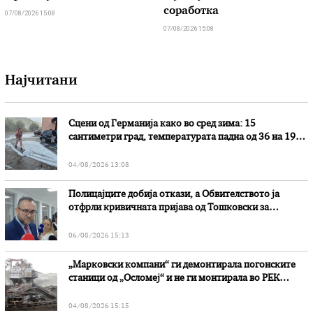
соработка
07/08/2026 15:08
07/08/2026 15:08
Најчитани
Сцени од Германија како во сред зима: 15
сантиметри град, температурата падна од 36 на 19
степени
04/08/2026 13:08
Полицајците добија откази, а Обвителството ја
отфрли кривичната пријава од Тошковски за
наводни злоупотреби
06/08/2026 15:13
„Марковски компани“ ги демонтирала погонските
станици од „Осломеј“ и не ги монтирала во РЕК
„Битола“, стои во вештачењето на обвинителството
04/08/2026 15:15