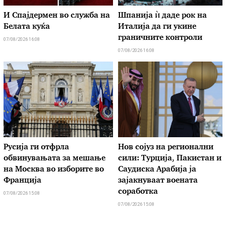
И Спајдермен во служба на
Шпанија ѝ даде рок на
Белата куќа
Италија да ги укине
граничните контроли
07/08/2026 16:08
07/08/2026 16:08
Русија ги отфрла
Нов сојуз на регионални
обвинувањата за мешање
сили: Турција, Пакистан и
на Москва во изборите во
Саудиска Арабија ја
Франција
зајакнуваат воената
соработка
07/08/2026 15:08
07/08/2026 15:08