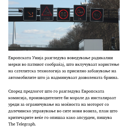
Европската Унија разгледува воведување радикални
мерки во патниот сообраќај, што вклучуваат користење
на сателитска технологија за присилно забавување на
автомобилите што ја надминуваат дозволената брзина.
Според предлогот што го разгледува Европската
комисија, производителите би морале да инсталираат
уреди за ограничување на моќноста на моторот со
далечинско управување во сите нови возила, план што
критичарите веќе го опишаа како апсурден, пишува
The Telegraph.