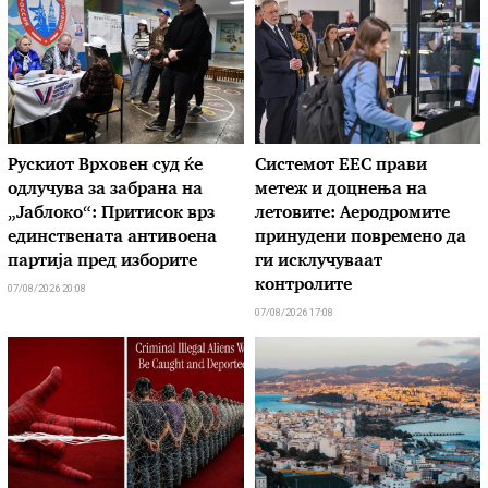
Рускиот Врховен суд ќе
Системот ЕЕС прави
одлучува за забрана на
метеж и доцнења на
„Јаблоко“: Притисок врз
летовите: Аеродромите
единствената антивоена
принудени повремено да
партија пред изборите
ги исклучуваат
контролите
07/08/2026 20:08
07/08/2026 17:08