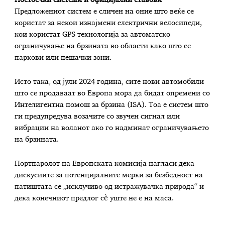
Постоечки системи и официјални ставови
Предложениот систем е сличен на оние што веќе се
користат за некои изнајмени електрични велосипеди,
кои користат GPS технологија за автоматско
ограничување на брзината во области како што се
паркови или пешачки зони.
Исто така, од јули 2024 година, сите нови автомобили
што се продаваат во Европа мора да бидат опремени со
Интелигентна помош за брзина (ISA). Тоа е систем што
ги предупредува возачите со звучен сигнал или
вибрации на воланот ако го надминат ограничувањето
на брзината.
Портпаролот на Европската комисија нагласи дека
дискусиите за потенцијалните мерки за безбедност на
патиштата се „исклучиво од истражувачка природа“ и
дека конечниот предлог сè уште не е на маса.