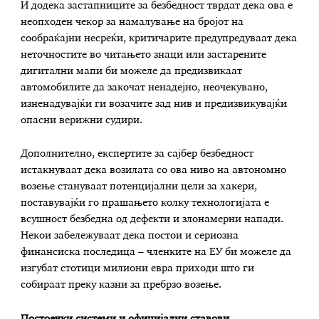
И додека застапниците за безбедност тврдат дека ова е
неопходен чекор за намалување на бројот на
сообраќајни несреќи, критичарите предупредуваат дека
неточностите во читањето знаци или застарените
дигитални мапи би можеле да предизвикаат
автомобилите да закочат ненадејно, неочекувано,
изненадувајќи ги возачите зад нив и предизвикувајќи
опасни верижни судири.
Дополнително, експертите за сајбер безбедност
истакнуваат дека возилата со ова ниво на автономно
возење стануваат потенцијални цели за хакери,
поставувајќи го прашањето колку технологијата е
всушност безбедна од дефекти и злонамерни напади.
Некои забележуваат дека постои и сериозна
финансиска последица – членките на ЕУ би можеле да
изгубат стотици милиони евра приходи што ги
собираат преку казни за пребрзо возење.