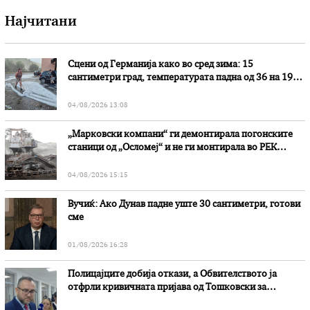
Најчитани
Сцени од Германија како во сред зима: 15
сантиметри град, температурата падна од 36 на 19
степени
04/08/2026 13:08
„Марковски компани“ ги демонтирала погонските
станици од „Осломеј“ и не ги монтирала во РЕК
„Битола“, стои во вештачењето на обвинителството
04/08/2026 15:15
Вучиќ: Ако Дунав падне уште 30 сантиметри, готови
сме
01/08/2026 16:28
Полицајците добија откази, а Обвителството ја
отфрли кривичната пријава од Тошковски за
наводни злоупотреби