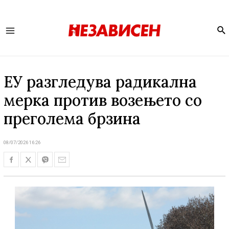
Se
Main
Menu
ЕУ разгледува радикална
мерка против возењето со
преголема брзина
08/07/2026 16:26