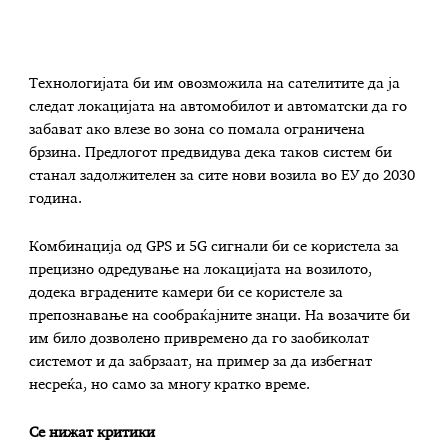
Технологијата би им овозможила на сателитите да ја
следат локацијата на автомобилот и автоматски да го
забават ако влезе во зона со помала ограничена
брзина. Предлогот предвидува дека таков систем би
станал задолжителен за сите нови возила во ЕУ до 2030
година.
Комбинација од GPS и 5G сигнали би се користела за
прецизно одредување на локацијата на возилото,
додека вградените камери би се користеле за
препознавање на сообраќајните знаци. На возачите би
им било дозволено привремено да го заобиколат
системот и да забрзаат, на пример за да избегнат
несреќа, но само за многу кратко време.
Се нижат критики