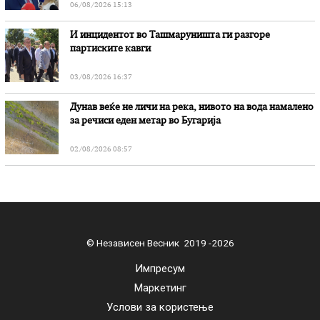
06/08/2026 15:13
И инцидентот во Ташмаруништa ги разгоре
партиските кавги
03/08/2026 16:37
Дунав веќе не личи на река, нивото на вода намалено
за речиси еден метар во Бугарија
02/08/2026 08:57
© Независен Весник 2019 -2026
Импресум
Маркетинг
Услови за користење