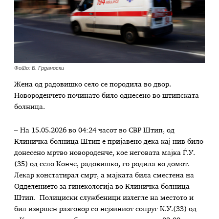
Фото: Б. Грданоски
Жена од радовишко село се породила во двор.
Новороденчето починато било однесено во штипската
болница.
– На 15.05.2026 во 04:24 часот во СВР Штип, од
Клиничка болница Штип е пријавено дека кај нив било
донесено мртво новороденче, кое неговата мајка Ѓ.У.
(35) од село Конче, радовишко, го родила во домот.
Лекар констатирал смрт, а мајката била сместена на
Одделението за гинекологија во Клиничка болница
Штип. Полициски службеници излегле на местото и
бил извршен разговор со нејзиниот сопруг К.У.(33) од