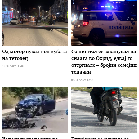
Од мотор пукал кон куќата
Со пиштол се заканувал на
на тетовец
снаата во Охрид, едвај го
оттргнале – бројни семејни
08/08/2026 16:08
тепачки
08/08/2026 15:08