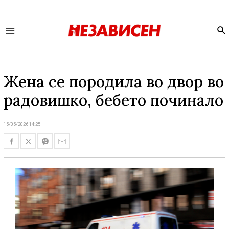
Se
Main
Menu
Жена се породила во двор во
радовишко, бебето починало
15/05/2026 14:25