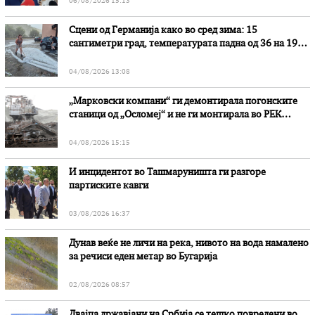
06/08/2026 15:13
Сцени од Германија како во сред зима: 15
сантиметри град, температурата падна од 36 на 19
степени
04/08/2026 13:08
„Марковски компани“ ги демонтирала погонските
станици од „Осломеј“ и не ги монтирала во РЕК
„Битола“, стои во вештачењето на обвинителството
04/08/2026 15:15
И инцидентот во Ташмаруништa ги разгоре
партиските кавги
03/08/2026 16:37
Дунав веќе не личи на река, нивото на вода намалено
за речиси еден метар во Бугарија
02/08/2026 08:57
Двајца државјани на Србија се тешко повредени во