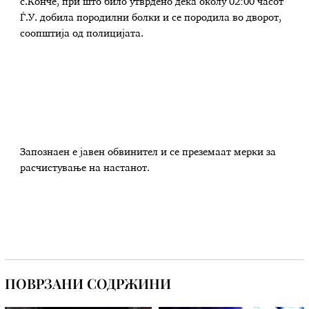
с.Конче, при што било утврдено дека околу 02:00 часот
Ѓ.У. добила породилни болки и се породила во дворот,
соопштија од полицијата.
Запознаен е јавен обвинител и се преземаат мерки за
расчистување на настанот.
ПОВРЗАНИ СОДРЖИНИ