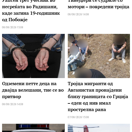
Уапсен трет учесник во
Тинејџери се судриле со
несреќата во Радишани,
мотори – повредени тројца
каде загина 19-годишник
08/08/2026 14:08
од Побожје
08/08/2026 15:08
Одземени петте деца на
Тројца мигранти од
двајца велешани, тие се во
Авганистан пронајдени
притвор
близу границата со Грција
– еден од нив имал
08/08/2026 14:08
прострелна рана
07/08/2026 15:08