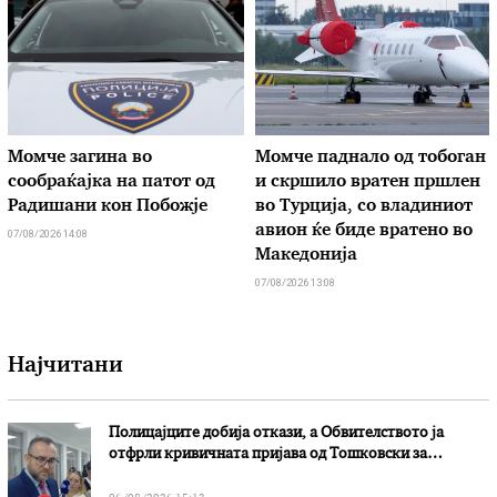
Момче загина во
Момче паднало од тобоган
сообраќајка на патот од
и скршило вратен пршлен
Радишани кон Побожје
во Турција, со владиниот
авион ќе биде вратено во
07/08/2026 14:08
Македонија
07/08/2026 13:08
Најчитани
Полицајците добија откази, а Обвителството ја
отфрли кривичната пријава од Тошковски за
наводни злоупотреби