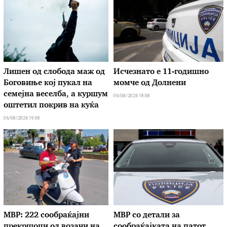
Лишен од слобода маж од
Исчезнато е 11-годишно
Боговиње кој пукал на
момче од Долнени
семејна веселба, а куршум
06/08/2026 18:08
оштетил покрив на куќа
06/08/2026 19:08
МВР: 222 сообраќајни
МВР со детали за
прекршоци од возачи на
сообраќајката на патот