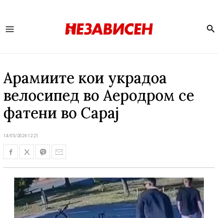
Se
Main
Menu
Арамиите кои украдоа
велосипед во Аеродром се
фатени во Сарај
14/05/2026 12:21