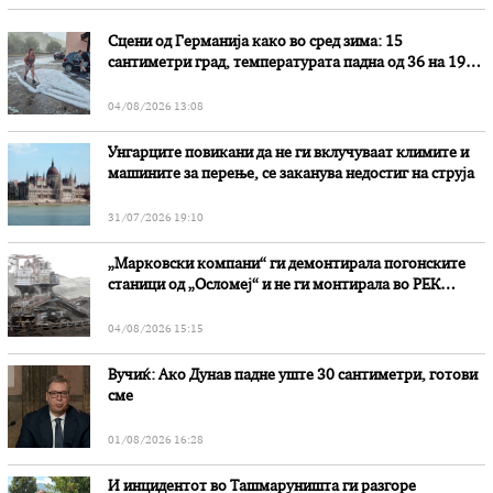
Сцени од Германија како во сред зима: 15
сантиметри град, температурата падна од 36 на 19
степени
04/08/2026 13:08
Унгарците повикани да не ги вклучуваат климите и
машините за перење, се заканува недостиг на струја
31/07/2026 19:10
„Марковски компани“ ги демонтирала погонските
станици од „Осломеј“ и не ги монтирала во РЕК
„Битола“, стои во вештачењето на обвинителството
04/08/2026 15:15
Вучиќ: Ако Дунав падне уште 30 сантиметри, готови
сме
01/08/2026 16:28
И инцидентот во Ташмаруништa ги разгоре