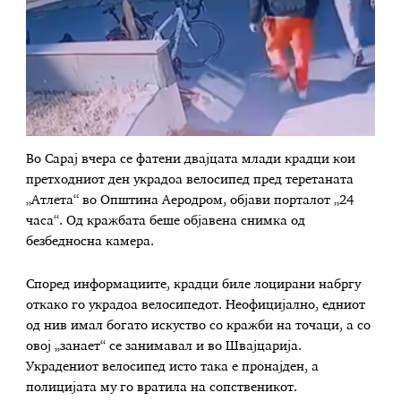
Во Сарај вчера се фатени двајцата млади крадци кои
претходниот ден украдоа велосипед пред теретаната
„Атлета“ во Општина Аеродром, објави порталот „24
часа“. Од кражбата беше објавена снимка од
безбедносна камера.
Според информациите, крадци биле лоцирани набргу
откако го украдоа велосипедот. Неофицијално, едниот
од нив имал богато искуство со кражби на точаци, а со
овој „занает“ се занимавал и во Швајцарија.
Украдениот велосипед исто така е пронајден, а
полицијата му го вратила на сопственикот.