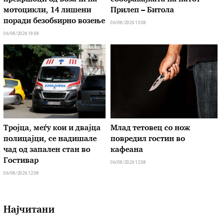
мотоцикли, 14 лишени
Прилеп – Битола
поради безобѕирно возење
06/08/2026 15:08
06/08/2026 18:08
Тројца, меѓу кои и двајца
Млад тетовец со нож
полицајци, се надишале
повредил гостин во
чад од запален стан во
кафеана
Гостивар
06/08/2026 12:08
06/08/2026 12:08
Најчитани