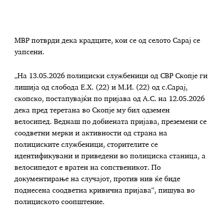
МВР потврди дека крадците, кои се од селото Сарај се
уапсени.
„На 13.05.2026 полициски службеници од СВР Скопје ги
лишија од слобода Е.Х. (22) и М.И. (22) од с.Сарај,
скопско, постапувајќи по пријава од А.С. на 12.05.2026
дека пред теретана во Скопје му бил одземен
велосипед. Веднаш по добиената пријава, преземени се
соодветни мерки и активности од страна на
полициските службеници, сторителите се
идентификувани и приведени во полициска станица, а
велосипедот е вратен на сопственикот. По
документирање на случајот, против нив ќе биде
поднесена соодветна кривична пријава“, пишува во
полициското соопштение.