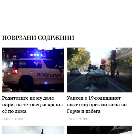
ПОВРЗАНИ СОДРЖИНИ
Родителите не му дале
Уапсен е 19-годишниот
пари, па тетовец искршил
возач кој прегази жена во
сѐ по дома
Ѓорче и избега
07/08/2026 10:08
07/08/2026 09:08