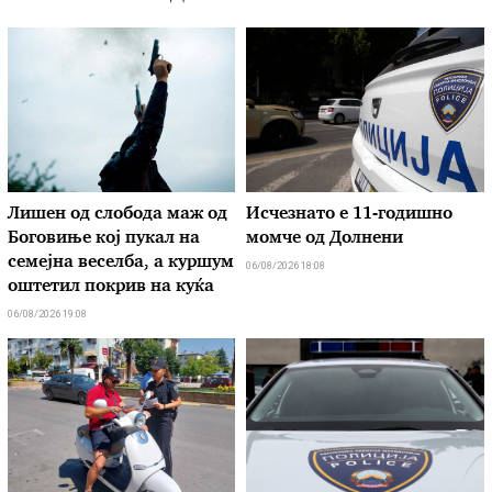
Лишен од слобода маж од
Исчезнато е 11-годишно
Боговиње кој пукал на
момче од Долнени
семејна веселба, а куршум
06/08/2026 18:08
оштетил покрив на куќа
06/08/2026 19:08