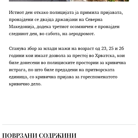
Истиот ден откако полицијата ја примила пријавата,
пронајдени се двајца државјани на Северна
Македонија, додека третиот осомничен е пронајден
следниот ден, во сабота, на аеродромот.
Станува збор за млади мажи на возраст од 23, 25 и 26
години кои имаат дозвола за престој во Хрватска, кои
биле донесени во полициските простории за кривична
истрага, по што биле предадени на притворската
единица, со кривична пријава за гореспоменатото
кривично дело.
ПОВРЗАНИ СОДРЖИНИ