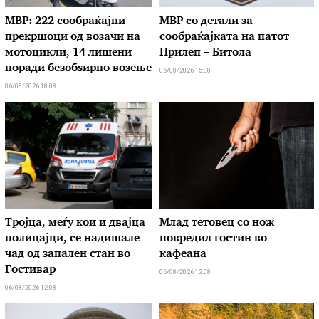
МВР: 222 сообраќајни
МВР со детали за
прекршоци од возачи на
сообраќајката на патот
мотоцикли, 14 лишени
Прилеп – Битола
поради безобѕирно возење
06/08/2026 15:08
06/08/2026 18:08
Тројца, меѓу кои и двајца
Млад тетовец со нож
полицајци, се надишале
повредил гостин во
чад од запален стан во
кафеана
Гостивар
06/08/2026 12:08
06/08/2026 12:08