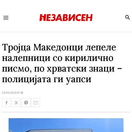
Se
Main
Menu
Тројца Македонци лепеле
налепници со кирилично
писмо, по хрватски знаци –
полицијата ги уапси
03/06/2026 09:38