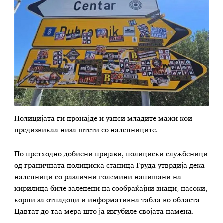
Полицијата ги пронајде и уапси младите мажи кои
предизвикаа низа штети со налепниците.
По претходно добиени пријави, полициски службеници
од граничната полициска станица Груда утврдија дека
налепници со различни големини напишани на
кирилица биле залепени на сообраќајни знаци, насоки,
корпи за отпадоци и информативна табла во областа
Цавтат до таа мера што ја изгубиле својата намена.