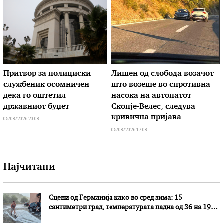
Притвор за полициски
Лишен од слобода возачот
службеник осомничен
што возеше во спротивна
дека го оштетил
насока на автопатот
државниот буџет
Скопје-Велес, следува
кривична пријава
05/08/2026 20:08
05/08/2026 17:08
Најчитани
Сцени од Германија како во сред зима: 15
сантиметри град, температурата падна од 36 на 19
степени