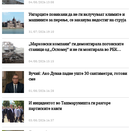
04/08/2026 13:08
Унгарците повикани да не ги вклучуваат климите и
машините за перење, се заканува недостиг на струја
31/07/2026 19:10
„Марковски компани“ ги демонтирала погонските
станици од „Осломеј“ и не ги монтирала во РЕК
„Битола“, стои во вештачењето на обвинителството
04/08/2026 15:15
Вучиќ: Ако Дунав падне уште 30 сантиметри, готови
сме
01/08/2026 16:28
И инцидентот во Ташмаруништa ги разгоре
партиските кавги
03/08/2026 16:37