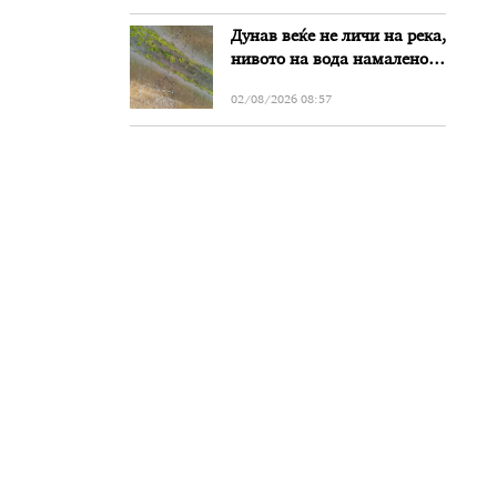
Дунав веќе не личи на река,
нивото на вода намалено
за речиси еден метар во
02/08/2026 08:57
Бугарија