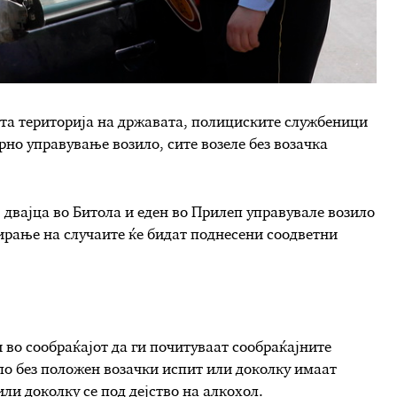
ата територија на државата, полициските службеници
рно управување возило, сите возеле без возачка
, двајца во Битола и еден во Прилеп управувале возило
ирање на случаите ќе бидат поднесени соодветни
 во сообраќајот да ги почитуваат сообраќајните
ло без положен возачки испит или доколку имаат
ли доколку се под дејство на алкохол.