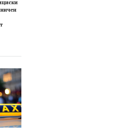
ициски
мничен
т