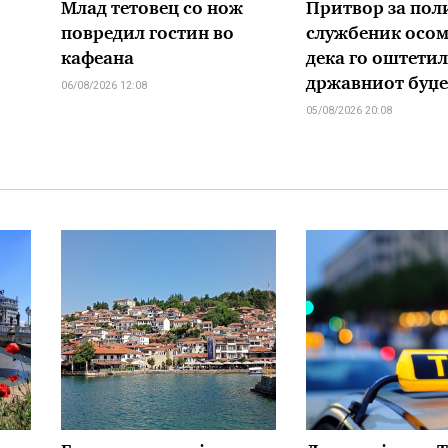
Млад тетовец со нож
Притвор за пол
повредил гостин во
службеник осо
кафеана
дека го оштетил
државниот буџе
06/08/2026 12:08
05/08/2026 20:08