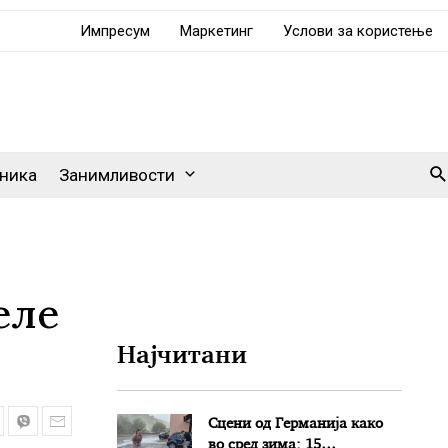
Импресум
Маркетинг
Услови за користење
Se
ника
Занимливости
еле
Најчитани
Сцени од Германија како
во сред зима: 15