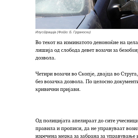
Илустрација (Фото: Б. Грданоски)
Во текот на изминатото деноноќие на цел
лишија од слобода девет возачи за безобѕи
дозвола.
Четири возачи во Скопје, двајца во Струга
без возачка дозвола. По целосно документ
кривични пријави.
Од полицијата апелираат до сите учесници
правила и прописи, да не управуваат вози
изречена мерка за забрана за управување и