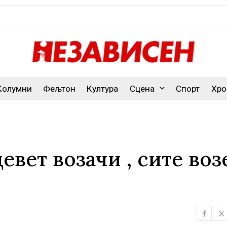
Колумни
Фељтон
Култура
Сцена
Спорт
Хро
вет возачи , сите воз