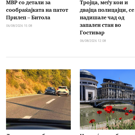
МВР со детали за
Тројца, меѓу кои и
сообраќајката на патот
двајца полицајци, се
Прилеп – Битола
надишале чад од
запален стан во
06/08/2026 15:08
Гостивар
06/08/2026 12:08