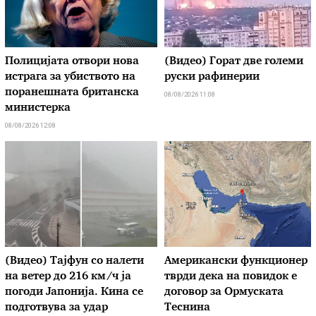
Полицијата отвори нова
(Видео) Горат две големи
истрага за убиството на
руски рафинерии
поранешната британска
08/08/2026 11:08
министерка
08/08/2026 12:08
(Видео) Тајфун со налети
Американски функционер
на ветер до 216 км/ч ја
тврди дека на повидок е
погоди Јапонија. Кина се
договор за Ормуската
подготвува за удар
Теснина