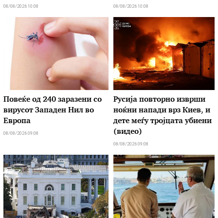
08/08/2026 10:08
08/08/2026 10:08
Повеќе од 240 заразени со
Русија повторно изврши
вирусот Западен Нил во
ноќни напади врз Киев, и
Европа
дете меѓу тројцата убиени
(видео)
08/08/2026 09:08
08/08/2026 09:08