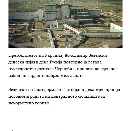
Претседателот на Украина, Володимир Зеленски
денеска изјави дека Русија повторно ја гаѓала
нуклеарната централа Чернобил, при што во еден дел
избил пожар, што набрзо е изгаснат.
Зеленски на платформата Икс објави дека еден дрон ја
погодил зградата на централното складиште за
искористено гориво.