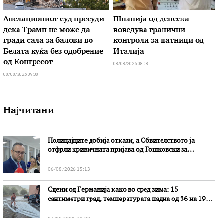
Апелациониот суд пресуди
Шпанија од денеска
дека Трамп не може да
воведува гранични
гради сала за балови во
контроли за патници од
Белата куќа без одобрение
Италија
од Конгресот
08/08/2026 08:08
08/08/2026 09:08
Најчитани
Полицајците добија откази, а Обвителството ја
отфрли кривичната пријава од Тошковски за
наводни злоупотреби
06/08/2026 15:13
Сцени од Германија како во сред зима: 15
сантиметри град, температурата падна од 36 на 19
степени