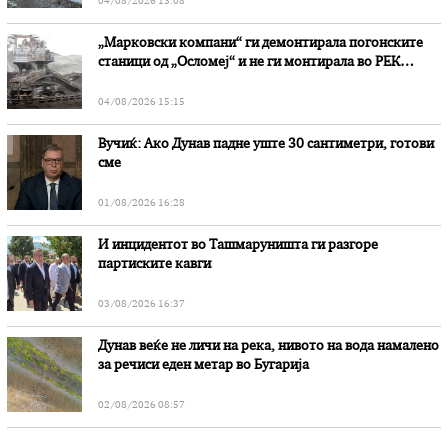
04/08/2026 13:08
„Марковски компани“ ги демонтирала погонските
станици од „Осломеј“ и не ги монтирала во РЕК
„Битола“, стои во вештачењето на обвинителството
04/08/2026 15:15
Вучиќ: Ако Дунав падне уште 30 сантиметри, готови
сме
01/08/2026 16:28
И инцидентот во Ташмаруништa ги разгоре
партиските кавги
03/08/2026 16:37
Дунав веќе не личи на река, нивото на вода намалено
за речиси еден метар во Бугарија
02/08/2026 08:57