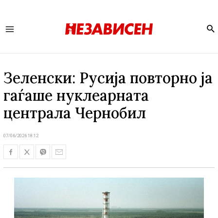
Se
Main
Menu
Зеленски: Русија повторно ја
гаѓаше нуклеарната
централа Чернобил
07/06/2026 18:12