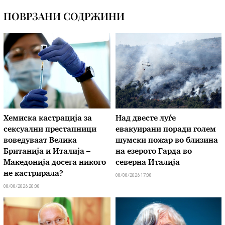
ПОВРЗАНИ СОДРЖИНИ
Хемиска кастрација за
Над двесте луѓе
сексуални престапници
евакуирани поради голем
воведуваат Велика
шумски пожар во близина
Британија и Италија –
на езерото Гарда во
Македонија досега никого
северна Италија
не кастрирала?
08/08/2026 17:08
08/08/2026 20:08