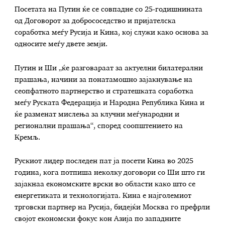
Посетата на Путин ќе се совпадне со 25-годишнината
од Договорот за добрососедство и пријателска
соработка меѓу Русија и Кина, кој служи како основа за
односите меѓу двете земји.
Путин и Ши „ќе разговараат за актуелни билатерални
прашања, начини за понатамошно зајакнување на
сеопфатното партнерство и стратешката соработка
меѓу Руската Федерација и Народна Република Кина и
ќе разменат мислења за клучни меѓународни и
регионални прашања“, според соопштението на
Кремљ.
Рускиот лидер последен пат ја посети Кина во 2025
година, кога потпиша неколку договори со Ши што ги
зајакнаа економските врски во области како што се
енергетиката и технологијата. Кина е најголемиот
трговски партнер на Русија, бидејќи Москва го префрли
својот економски фокус кон Азија по западните