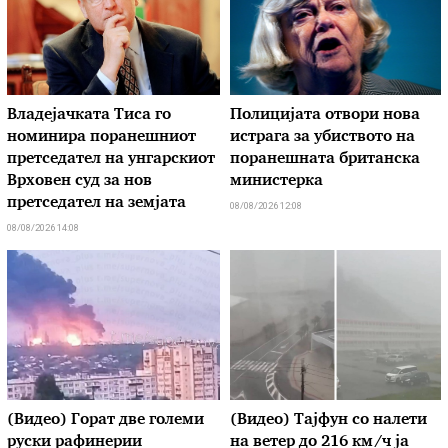
Владејачката Тиса го
Полицијата отвори нова
номинира поранешниот
истрага за убиството на
претседател на унгарскиот
поранешната британска
Врховен суд за нов
министерка
претседател на земјата
08/08/2026 12:08
08/08/2026 14:08
(Видео) Горат две големи
(Видео) Тајфун со налети
руски рафинерии
на ветер до 216 км/ч ја