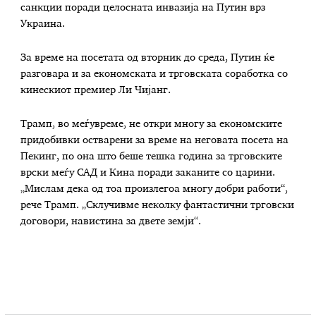
санкции поради целосната инвазија на Путин врз
Украина.
За време на посетата од вторник до среда, Путин ќе
разговара и за економската и трговската соработка со
кинескиот премиер Ли Чијанг.
Трамп, во меѓувреме, не откри многу за економските
придобивки остварени за време на неговата посета на
Пекинг, по она што беше тешка година за трговските
врски меѓу САД и Кина поради заканите со царини.
„Мислам дека од тоа произлегоа многу добри работи“,
рече Трамп. „Склучивме неколку фантастични трговски
договори, навистина за двете земји“.