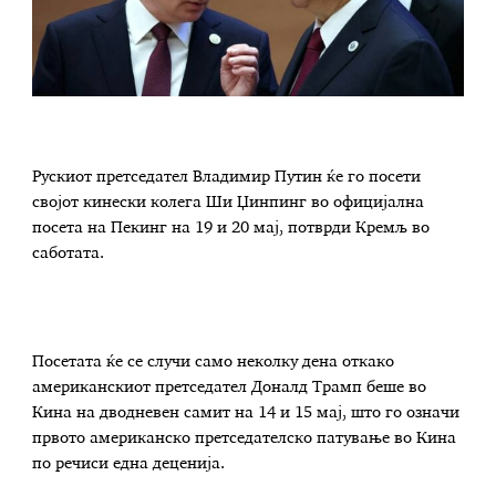
Рускиот претседател Владимир Путин ќе го посети
својот кинески колега Ши Џинпинг во официјална
посета на Пекинг на 19 и 20 мај, потврди Кремљ во
саботата.
Посетата ќе се случи само неколку дена откако
американскиот претседател Доналд Трамп беше во
Кина на дводневен самит на 14 и 15 мај, што го означи
првото американско претседателско патување во Кина
по речиси една деценија.