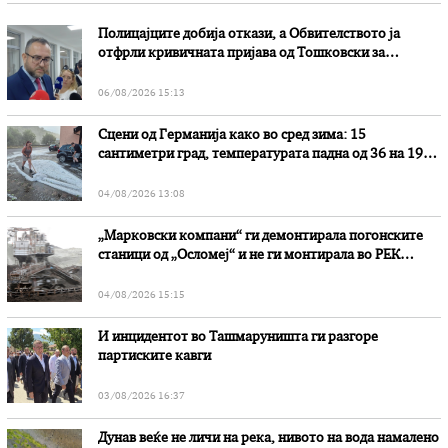
Полицајците добија откази, а Обвителството ја
отфрли кривичната пријава од Тошковски за
наводни злоупотреби
06/08/2026 15:13
Сцени од Германија како во сред зима: 15
сантиметри град, температурата падна од 36 на 19
степени
04/08/2026 13:08
„Марковски компани“ ги демонтирала погонските
станици од „Осломеј“ и не ги монтирала во РЕК
„Битола“, стои во вештачењето на обвинителството
04/08/2026 15:15
И инцидентот во Ташмаруништa ги разгоре
партиските кавги
03/08/2026 16:37
Дунав веќе не личи на река, нивото на вода намалено