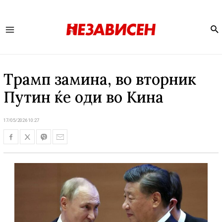
Se
Main
Menu
Трамп замина, во вторник
Путин ќе оди во Кина
17/05/2026 10:27