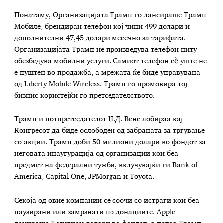
Понатаму, Организацијата Трамп го лансираше Трамп
Мобиле, брендиран телефон кој чини 499 долари и
дополнителни 47,45 долари месечно за тарифата.
Организацијата Трамп не произведува телефон ниту
обезбедува мобилни услуги. Самиот телефон сè уште не
е пуштен во продажба, а мрежата ќе биде управувана
од Liberty Mobile Wireless. Трамп го промовира тој
бизнис користејќи го претседателството.
Трамп и потпретседателот Џ.Д. Венс лобираа кај
Конгресот да биде ослободен од забраната за тргување
со акции. Трамп доби 50 милиони долари во фондот за
неговата инаугурација од организации кои беа
предмет на федерални тужби, вклучувајќи ги Bank of
America, Capital One, JPMorgan и Toyota.
Секоја од овие компании се соочи со истраги кои беа
паузирани или замрзнати по донациите. Apple