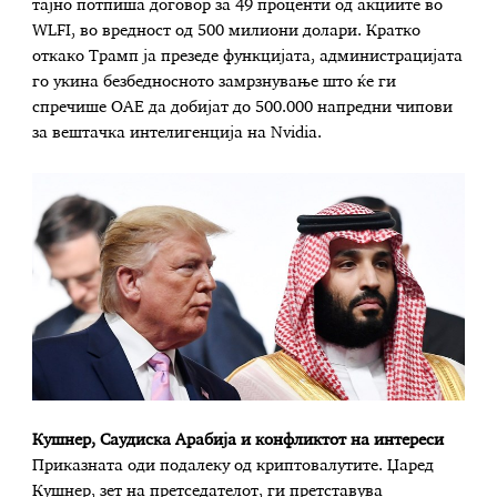
тајно потпиша договор за 49 проценти од акциите во
WLFI, во вредност од 500 милиони долари. Кратко
откако Трамп ја презеде функцијата, администрацијата
го укина безбедносното замрзнување што ќе ги
спречише ОАЕ да добијат до 500.000 напредни чипови
за вештачка интелигенција на Nvidia.
Кушнер, Саудиска Арабија и конфликтот на интереси
Приказната оди подалеку од криптовалутите. Џаред
Кушнер, зет на претседателот, ги претставува