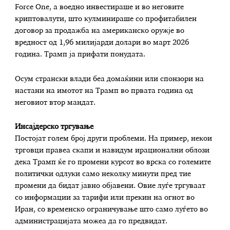
Force One, а воедно инвестираше и во неговите
криптовалути, што кулминираше со профитабилен
договор за продажба на американско оружје во
вредност од 1,96 милијарди долари во март 2026
година. Трамп ја прифати понудата.
Осум странски влади беа домаќини или спонзори на
настани на имотот на Трамп во првата година од
неговиот втор мандат.
Инсајдерско тргување
Постојат голем број други проблеми. На пример, некои
трговци правеа скапи и навидум ирационални облози
дека Трамп ќе го промени курсот во врска со големите
политички одлуки само неколку минути пред тие
промени да бидат јавно објавени. Овие луѓе тргуваат
со информации за тарифи или прекин на огнот во
Иран, со временско ограничување што само луѓето во
администрацијата можеа да го предвидат.