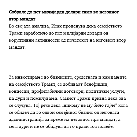
Собрале до пет милијарди долари само во неговиот
втор мандат
Во својата анализа, Исак проценува дека семејството
Трамп заработило до пет милијарди долари од
коруптивни активности од почетокот на неговиот втор
мандат.
За инвестирање во бизнисите, средствата и кампањите
на семејството Трамп, се добиваат бенефиции,
концесии, профитабилни договори, политички услуги,
па дури и помилувања. Самиот Трамп призна дека ова
се случува. Тој рече дека „никому не му било гајле“ кога
се обидел да го одвои семејниот бизнис од неговата
администрација за време на неговиот прв мандат, а
сега дури и не се обидува да го прави тоа повеќе.