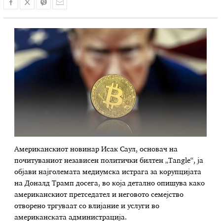
Американскиот новинар Исак Саул, основач на
почитуваниот независен политички билтен „Tangle“, ја
објави најголемата медиумска истрага за корупцијата
на Доналд Трамп досега, во која детално опишува како
американскиот претседател и неговото семејство
отворено тргуваат со влијание и услуги во
американската администрација.