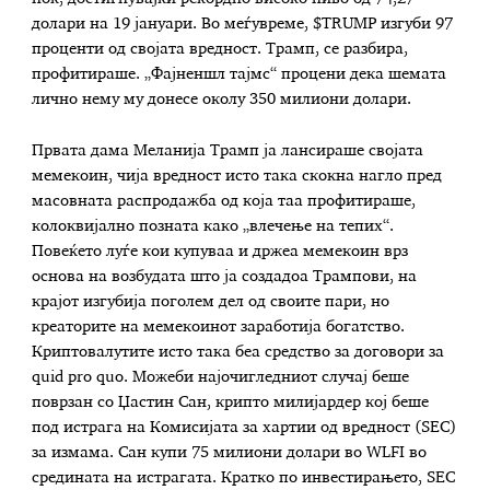
долари на 19 јануари. Во меѓувреме, $TRUMP изгуби 97
проценти од својата вредност. Трамп, се разбира,
профитираше. „Фајненшл тајмс“ процени дека шемата
лично нему му донесе околу 350 милиони долари.
Првата дама Меланија Трамп ја лансираше својата
мемекоин, чија вредност исто така скокна нагло пред
масовната распродажба од која таа профитираше,
колоквијално позната како „влечење на тепих“.
Повеќето луѓе кои купуваа и држеа мемекоин врз
основа на возбудата што ја создадоа Трампови, на
крајот изгубија поголем дел од своите пари, но
креаторите на мемекоинот заработија богатство.
Криптовалутите исто така беа средство за договори за
quid pro quo. Можеби најочигледниот случај беше
поврзан со Џастин Сан, крипто милијардер кој беше
под истрага на Комисијата за хартии од вредност (SEC)
за измама. Сан купи 75 милиони долари во WLFI во
средината на истрагата. Кратко по инвестирањето, SEC