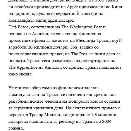
донираше 1 милион долари во фондот, а потоа Трамп
ги ослободи производите на Apple произведени во Кина
од царини, одлука што веројатно ѝ заштеди на
компанијата милијарди долари.
Џеф Безос, сопственик на The Washington Post и
основач на Amazon, се согласи да финансира
промотивен филм за животот на Меланија Трамп, кој ѝ
заработи 28 милиони долари. Тоа, заедно со
поконзервативниот правец на The Post, се чини дека се
исплати. Трамп сега размислува за рестартирање на
The Apprentice на Amazon, со Доналд Трамп помладиот
како ѕвезда.
Не станува збор само за финансиски зделки.
Помилувањата на Трамп се насочени конкретно кон
републиканските членови на Конгресот кои се осудени
за сериозни кривични дела. Најеклатантниот пример е
веројатно Тревор Милтон, кој донираше 1,8 милиони
долари за кампањата за реизбор на Трамп во 2024
година.