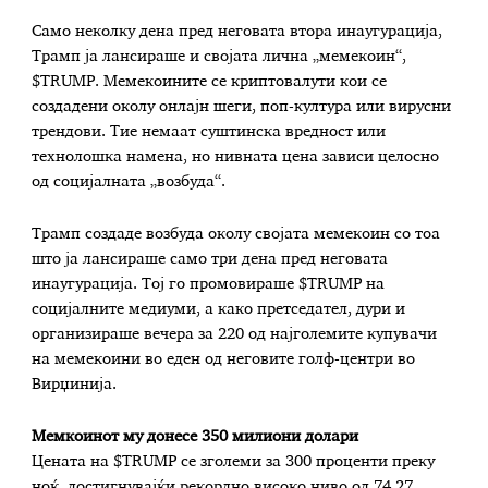
Само неколку дена пред неговата втора инаугурација,
Трамп ја лансираше и својата лична „мемекоин“,
$TRUMP. Мемекоините се криптовалути кои се
создадени околу онлајн шеги, поп-култура или вирусни
трендови. Тие немаат суштинска вредност или
технолошка намена, но нивната цена зависи целосно
од социјалната „возбуда“.
Трамп создаде возбуда околу својата мемекоин со тоа
што ја лансираше само три дена пред неговата
инаугурација. Тој го промовираше $TRUMP на
социјалните медиуми, а како претседател, дури и
организираше вечера за 220 од најголемите купувачи
на мемекоини во еден од неговите голф-центри во
Вирџинија.
Мемкоинот му донесе 350 милиони долари
Цената на $TRUMP се зголеми за 300 проценти преку
ноќ, достигнувајќи рекордно високо ниво од 74,27