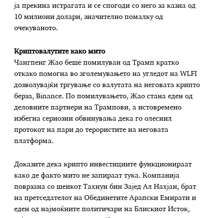
ја прекина истрагата и се спогоди со него за казна од
10 милиони долари, значително помалку од
очекуваното.
Криптовалутите како мито
Чангпенг Жао беше помилуван од Трамп кратко
откако помогна во зголемувањето на угледот на WLFI
дозволувајќи тргување со валутата на неговата крипто
берза, Binance. По помилувањето, Жао стана еден од
деловните партнери на Трампови, а истовремено
избегна сериозни обвинувања дека го олеснил
протокот на пари до терористите на неговата
платформа.
Доказите дека крипто инвестициите функционираат
како де факто мито не запираат тука. Компанија
поврзана со шеикот Тахнун бин Зајед Ал Нахјан, брат
на претседателот на Обединетите Арапски Емирати и
еден од најмоќните политичари на Блискиот Исток,