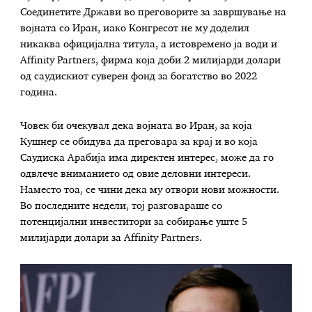
Соединетите Држави во преговорите за завршување на
војната со Иран, иако Конгресот не му доделил
никаква официјална титула, а истовремено ја води и
Affinity Partners, фирма која доби 2 милијарди долари
од саудискиот суверен фонд за богатство во 2022
година.
Човек би очекувал дека војната во Иран, за која
Кушнер се обидува да преговара за крај и во која
Саудиска Арабија има директен интерес, може да го
одвлече вниманието од овие деловни интереси.
Наместо тоа, се чини дека му отвори нови можности.
Во последните недели, тој разговараше со
потенцијални инвеститори за собирање уште 5
милијарди долари за Affinity Partners.