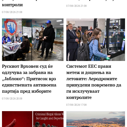
контроли
07/08/2026 21:08
07/08/2026 21:08
Рускиот Врховен суд ќе
Системот ЕЕС прави
одлучува за забрана на
метеж и доцнења на
„Јаблоко“: Притисок врз
летовите: Аеродромите
единствената антивоена
принудени повремено да
партија пред изборите
ги исклучуваат
контролите
07/08/2026 20:08
07/08/2026 17:08