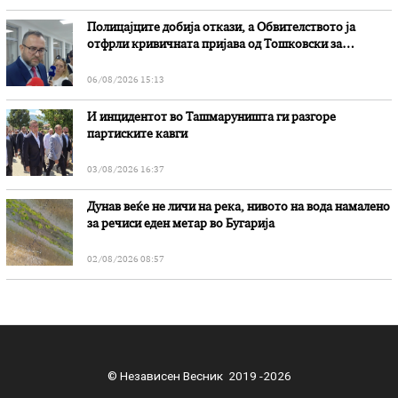
Полицајците добија откази, а Обвителството ја
отфрли кривичната пријава од Тошковски за
наводни злоупотреби
06/08/2026 15:13
И инцидентот во Ташмаруништa ги разгоре
партиските кавги
03/08/2026 16:37
Дунав веќе не личи на река, нивото на вода намалено
за речиси еден метар во Бугарија
02/08/2026 08:57
© Независен Весник 2019 -2026