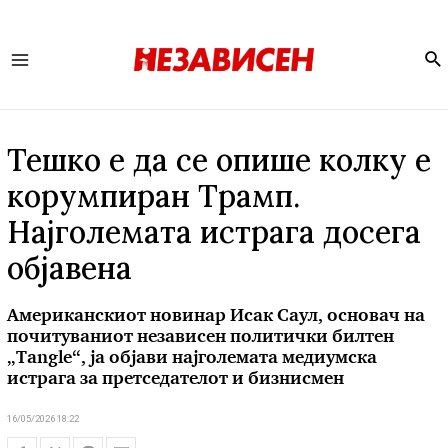
Se
Main
Menu
Тешко е да се опише колку е
корумпиран Трамп.
Најголемата истрага досега
објавена
Американскиот новинар Исак Саул, основач на
почитуваниот независен политички билтен
„Tangle“, ја објави најголемата медиумска
истрага за претседателот и бизнисмен
16/05/2026 18:22