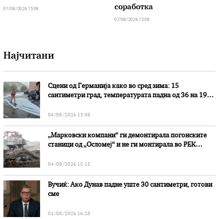
соработка
07/08/2026 15:08
07/08/2026 15:08
Најчитани
Сцени од Германија како во сред зима: 15
сантиметри град, температурата падна од 36 на 19
степени
04/08/2026 13:08
„Марковски компани“ ги демонтирала погонските
станици од „Осломеј“ и не ги монтирала во РЕК
„Битола“, стои во вештачењето на обвинителството
04/08/2026 15:15
Вучиќ: Ако Дунав падне уште 30 сантиметри, готови
сме
01/08/2026 16:28