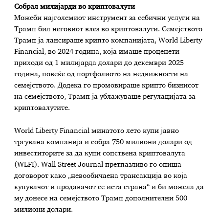
Собрал милијарди во криптовалути
Можеби најголемиот инструмент за себични услуги на
Трамп бил неговиот влез во криптовалути. Семејството
Трамп ја лансираше крипто компанијата, World Liberty
Financial, во 2024 година, која имаше проценети
приходи од 1 милијарда долари до декември 2025
година, повеќе од портфолиото на недвижности на
семејството. Додека го промовираше крипто бизнисот
на семејството, Трамп ја ублажуваше регулацијата за
криптовалутите.
World Liberty Financial минатото лето купи јавно
тргувана компанија и собра 750 милиони долари од
инвеститорите за да купи сопствена криптовалута
(WLFI). Wall Street Journal претпазливо го опиша
договорот како „невообичаена трансакција во која
купувачот и продавачот се иста страна“ и би можела да
му донесе на семејството Трамп дополнителни 500
милиони долари.