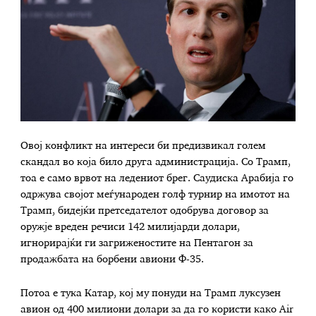
Овој конфликт на интереси би предизвикал голем
скандал во која било друга администрација. Со Трамп,
тоа е само врвот на ледениот брег. Саудиска Арабија го
одржува својот меѓународен голф турнир на имотот на
Трамп, бидејќи претседателот одобрува договор за
оружје вреден речиси 142 милијарди долари,
игнорирајќи ги загриженостите на Пентагон за
продажбата на борбени авиони Ф-35.
Потоа е тука Катар, кој му понуди на Трамп луксузен
авион од 400 милиони долари за да го користи како Air