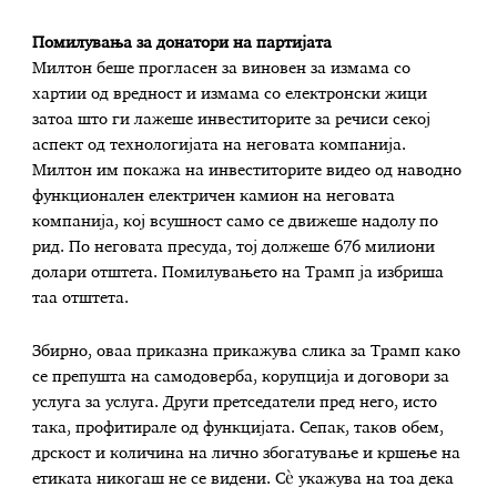
Помилувања за донатори на партијата
Милтон беше прогласен за виновен за измама со
хартии од вредност и измама со електронски жици
затоа што ги лажеше инвеститорите за речиси секој
аспект од технологијата на неговата компанија.
Милтон им покажа на инвеститорите видео од наводно
функционален електричен камион на неговата
компанија, кој всушност само се движеше надолу по
рид. По неговата пресуда, тој должеше 676 милиони
долари отштета. Помилувањето на Трамп ја избриша
таа отштета.
Збирно, оваа приказна прикажува слика за Трамп како
се препушта на самодоверба, корупција и договори за
услуга за услуга. Други претседатели пред него, исто
така, профитирале од функцијата. Сепак, таков обем,
дрскост и количина на лично збогатување и кршење на
етиката никогаш не се видени. Сè укажува на тоа дека