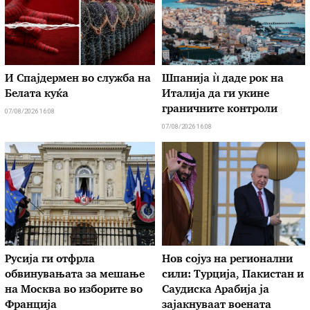
И Спајдермен во служба на
Шпанија ѝ даде рок на
Белата куќа
Италија да ги укине
граничните контроли
07/08/2026 16:08
07/08/2026 16:08
Русија ги отфрла
Нов сојуз на регионални
обвинувањата за мешање
сили: Турција, Пакистан и
на Москва во изборите во
Саудиска Арабија ја
Франција
зајакнуваат воената