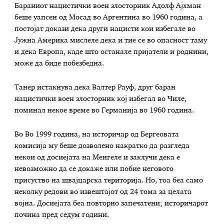
Бараниот нацистички воен злосторник Адолф Ајхман
беше уапсен од Мосад во Аргентина во 1960 година, а
постојат докази дека други нацисти кои избегале во
Јужна Америка мислеле дека и тие се во опасност таму
и дека Европа, каде што останале пријатели и роднини,
може да биде побезбедна.
Танер истакнува дека Валтер Рауф, друг баран
нацистички воен злосторник кој избегал во Чиле,
поминал некое време во Германија во 1960 година.
Во Во 1999 година, на историчар од Бергеовата
комисија му беше дозволено накратко да разгледа
некои од досиејата на Менгеле и заклучи дека е
невозможно да се докаже или побие неговото
присуство на швајцарска територија. Но, тоа беа само
неколку редови во извештајот од 24 тома за целата
војна. Досиејата беа повторно запечатени; историчарот
почина пред седум години.