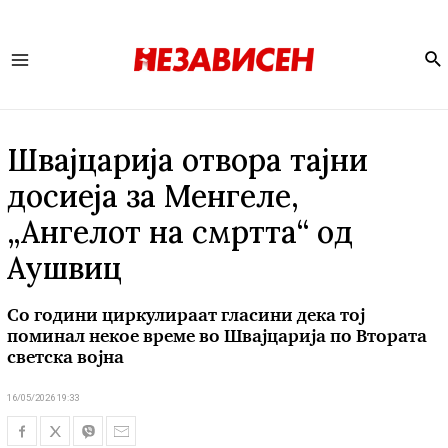
Se
Main
Menu
Швајцарија отвора тајни
досиеја за Менгеле,
„Ангелот на смртта“ од
Аушвиц
Со години циркулираат гласини дека тој
поминал некое време во Швајцарија по Втората
светска војна
16/05/2026 19:33