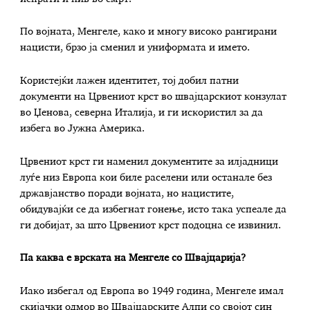
По војната, Менгеле, како и многу високо рангирани
нацисти, брзо ја сменил и униформата и името.
Користејќи лажен идентитет, тој добил патни
документи на Црвениот крст во швајцарскиот конзулат
во Џенова, северна Италија, и ги искористил за да
избега во Јужна Америка.
Црвениот крст ги наменил документите за илјадници
луѓе низ Европа кои биле раселени или останале без
државјанство поради војната, но нацистите,
обидувајќи се да избегнат гонење, исто така успеале да
ги добијат, за што Црвениот крст подоцна се извинил.
Па каква е врската на Менгеле со Швајцарија?
Иако избегал од Европа во 1949 година, Менгеле имал
скијачки одмор во Швајцарските Алпи со својот син