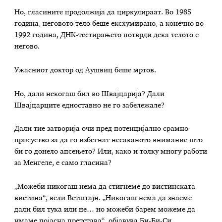
Но, гласините продолжија да циркулираат. Во 1985
година, неговото тело беше ексхумирано, а конечно во
1992 година, ДНК-тестирањето потврди дека телото е
негово.
Ужасниот доктор од Аушвиц беше мртов.
Но, дали некогаш бил во Швајцарија? Дали
Швајцарците едноставно не го забележале?
Дали тие затворија очи пред потенцијално срамно
присуство за да го избегнат несаканото внимание што
би го донело апсењето? Или, како и толку многу работи
за Менгеле, е само гласина?
„Можеби никогаш нема да стигнеме до вистинската
вистина“, вели Ветштајн. „Никогаш нема да знаеме
дали бил тука или не… но можеби барем можеме да
имаме појасна претстава“, објавува Би-Би-Си.