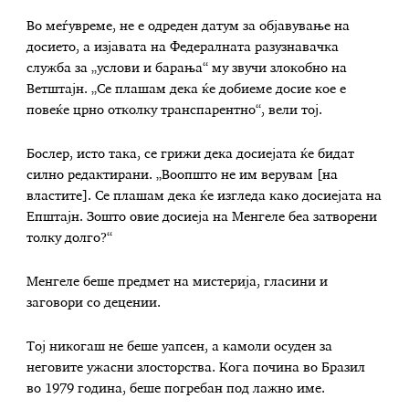
Во меѓувреме, не е одреден датум за објавување на
досието, а изјавата на Федералната разузнавачка
служба за „услови и барања“ му звучи злокобно на
Ветштајн. „Се плашам дека ќе добиеме досие кое е
повеќе црно отколку транспарентно“, вели тој.
Бослер, исто така, се грижи дека досиејата ќе бидат
силно редактирани. „Воопшто не им верувам [на
властите]. Се плашам дека ќе изгледа како досиејата на
Епштајн. Зошто овие досиеја на Менгеле беа затворени
толку долго?“
Менгеле беше предмет на мистерија, гласини и
заговори со децении.
Тој никогаш не беше уапсен, а камоли осуден за
неговите ужасни злосторства. Кога почина во Бразил
во 1979 година, беше погребан под лажно име.