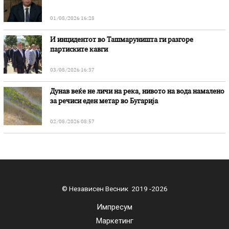
01/08/2026 16:28
И инцидентот во Ташмаруништa ги разгоре
партиските кавги
03/08/2026 16:37
Дунав веќе не личи на река, нивото на вода намалено
за речиси еден метар во Бугарија
02/08/2026 08:57
© Независен Весник 2019 -2026
Импресум
Маркетинг