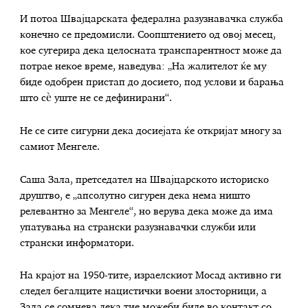
И потоа Швајцарската федерална разузнавачка служба
конечно се предомисли. Соопштението од овој месец,
кое сугерира дека целосната транспарентност може да
потрае некое време, наведува: „На жалителот ќе му
биде одобрен пристап до досието, под услови и барања
што сè уште не се дефинирани“.
Не се сите сигурни дека досиејата ќе откријат многу за
самиот Менгеле.
Саша Зала, претседател на Швајцарското историско
друштво, е „апсолутно сигурен дека нема ништо
релевантно за Менгеле“, но верува дека може да има
упатувања на странски разузнавачки служби или
странски информатори.
На крајот на 1950-тите, израелскиот Мосад активно ги
следел бегалците нацистички воени злосторници, а
Зала се сомнева дека тие можеби биле во контакт со