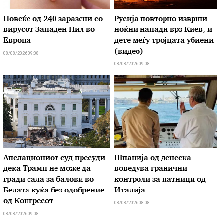
Повеќе од 240 заразени со
Русија повторно изврши
вирусот Западен Нил во
ноќни напади врз Киев, и
Европа
дете меѓу тројцата убиени
(видео)
08/08/2026 09:08
08/08/2026 09:08
Апелациониот суд пресуди
Шпанија од денеска
дека Трамп не може да
воведува гранични
гради сала за балови во
контроли за патници од
Белата куќа без одобрение
Италија
од Конгресот
08/08/2026 08:08
08/08/2026 09:08