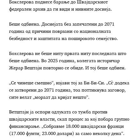
Бокслерова поднесе барање до Швајцарскиот
федерален архив да ги види и нивните досиеја.
Беше одбиена. Досиејата беа запечатени до 2071
година од причини поврзани со националната
безбедност и заштитата на поширокото семејство.
Бохслерова не беше ниту првата ниту последната што
беше одбиена. Во 2025 година, колегата историчар
Жерар Вештајн повторно се обиде. И тој беше одбиен.
„Се чинеше смешно“, изјави тој за Би-Би-Си. „Сè додека
се затворени до 2071 година, тоа поттикнува заговор,
сите велат „мораат да кријат нешто“.
Ветштајн ја оспори одлуката со тужба против
швајцарските власти, скап процес за кој побара групно
финансирање. „Собравме 18.000 швајцарски франци
(17.000 фунти; 23.000 долари) за само неколку дена“.