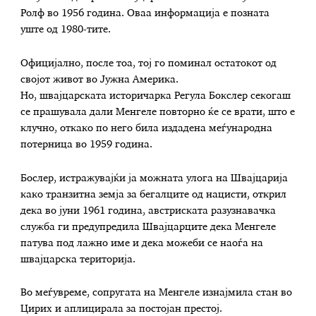
Ролф во 1956 година. Оваа информација е позната
уште од 1980-тите.
Официјално, после тоа, тој го поминал остатокот од
својот живот во Јужна Америка.
Но, швајцарската историчарка Регула Бокслер секогаш
се прашувала дали Менгеле повторно ќе се врати, што е
клучно, откако по него била издадена меѓународна
потерница во 1959 година.
Бослер, истражувајќи ја можната улога на Швајцарија
како транзитна земја за бегалците од нацисти, открил
дека во јуни 1961 година, австриската разузнавачка
служба ги предупредила Швајцарците дека Менгеле
патува под лажно име и дека можеби се наоѓа на
швајцарска територија.
Во меѓувреме, сопругата на Менгеле изнајмила стан во
Цирих и аплицирала за постојан престој.