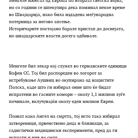
Менгеле избегал од Европа по Втората светска војна,
но со години се шпекулира дека поминал некое време
во Швајцарија, иако била издадена меѓународна
потерница за негово апсење.
Историчарите постојано барале пристап до досиејата,
но швајцарските власти досега одбивале.
Менгеле бил лекар кој служел во германските единици
Вафен СС. Тој бил распореден во логорот за
истребување Аушвиц во окупирана од нацистите
Полска, каде што ги избирал оние што ќе бидат
испратени во гасните комори – околу 1,1 милион луѓе
починале, вклучувајќи околу еден милион Евреи.
Познат како Ангел на смртта, тој исто така избирал
затвореници, првенствено деца и близнаци, за
садистички медицински експерименти, пред да ги
испрати и нив во смрт.