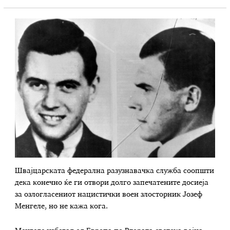
Швајцарската федерална разузнавачка служба соопшти
дека конечно ќе ги отвори долго запечатените досиеја
за озлогласениот нацистички воен злосторник Јозеф
Менгеле, но не кажа кога.