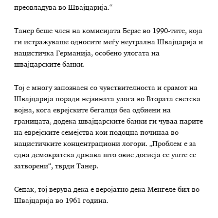
преовладува во Швајцарија.“
Танер беше член на комисијата Берзе во 1990-тите, која
ги истражуваше односите меѓу неутрална Швајцарија и
нацистичка Германија, особено улогата на
швајцарските банки.
Тој е многу запознаен со чувствителноста и срамот на
Швајцарија поради нејзината улога во Втората светска
војна, кога еврејските бегалци беа одбиени на
границата, додека швајцарските банки ги чуваа парите
на еврејските семејства кои подоцна починаа во
нацистичките концентрациони логори. „Проблем е за
една демократска држава што овие досиеја се уште се
затворени“, тврди Танер.
Сепак, тој верува дека е веројатно дека Менгеле бил во
Швајцарија во 1961 година.