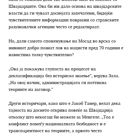
Швајцарците. Ова би им дало основа на швајцарските
власти да ги чуваат досиејата запечатени, бидејќи
чувствителните информации поврзани со странските
разузнавачки агенции често се редактираат.
Но, дали самото споменување на Мосад во врска со
нивниот добро познат лов на нацисти пред 70 години е
навистина толку чувствително?
„Ова ја покажува глупоста на процесот на
декласификација без историско знаење“, верува Зала.
„На овој начин, администрацијата ги поттикна
теориите на заговор.“
Други историчари, како што е Јакоб Танер, велат дека
тајноста на досието открива повеќе за Швајцарија
отколку што некогаш би можеле за Менгеле. „Тоа е
конфликт помеѓу националната безбедност и е
транспарентност на тeoриите, а првото често