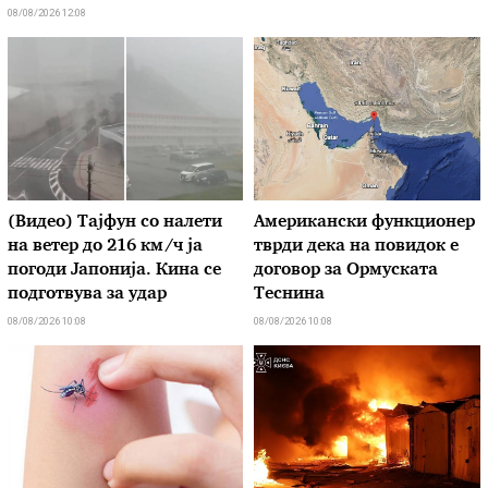
08/08/2026 12:08
(Видео) Тајфун со налети
Американски функционер
на ветер до 216 км/ч ја
тврди дека на повидок е
погоди Јапонија. Кина се
договор за Ормуската
подготвува за удар
Теснина
08/08/2026 10:08
08/08/2026 10:08