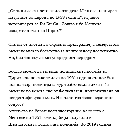
„Се чини дека постојат докази дека Менгеле планирал
патување во Европа во 1959 година“, изјавил
историчарот за Би-Би-Си. „Зошто г-ѓа Менгеле
изнајмила стан во Цирих?“
Станот се наоѓал во скромно предградие, а семејството
Менгеле имало богатство за нешто многу поелегантно.
Но, бил блиску до меѓународниот аеродром.
Бослер можел да ги види полициските досиеја во
Цирих кои докажале дека во 1961 година станот бил
под надзор; полицијата дури забележала дека г-ѓа
Менгеле го возела својот Фолксваген, придружувана од
неидентификуван маж. Но, дали тоа беше нејзиниот
сопруг?
Апсењето на баран воен злосторник, како што е
Менгеле во 1961 година, би ја вклучило и
Швајцарската федерална полиција. Во 2019 година,