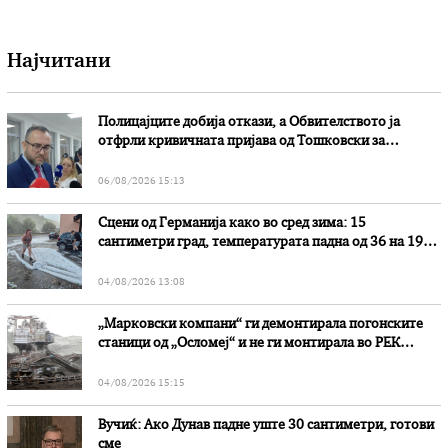
Најчитани
Полицајците добија откази, а Обвителството ја
отфрли кривичната пријава од Тошковски за
наводни злоупотреби
06/08/2026 15:13
Сцени од Германија како во сред зима: 15
сантиметри град, температурата падна од 36 на 19
степени
04/08/2026 13:08
„Марковски компани“ ги демонтирала погонските
станици од „Осломеј“ и не ги монтирала во РЕК
„Битола“, стои во вештачењето на обвинителството
04/08/2026 15:15
Вучиќ: Ако Дунав падне уште 30 сантиметри, готови
сме