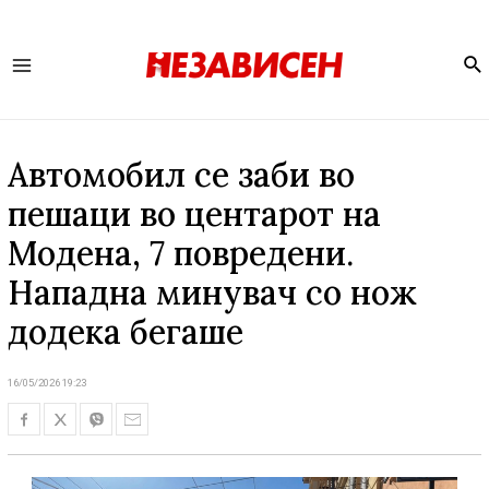
Se
Main
Menu
Автомобил се заби во
пешаци во центарот на
Модена, 7 повредени.
Нападна минувач со нож
додека бегаше
16/05/2026 19:23