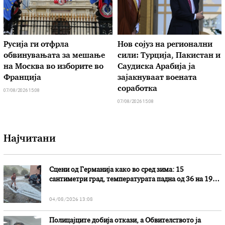
Русија ги отфрла
Нов сојуз на регионални
обвинувањата за мешање
сили: Турција, Пакистан и
на Москва во изборите во
Саудиска Арабија ја
Франција
зајакнуваат воената
соработка
07/08/2026 15:08
07/08/2026 15:08
Најчитани
Сцени од Германија како во сред зима: 15
сантиметри град, температурата падна од 36 на 19
степени
04/08/2026 13:08
Полицајците добија откази, а Обвителството ја