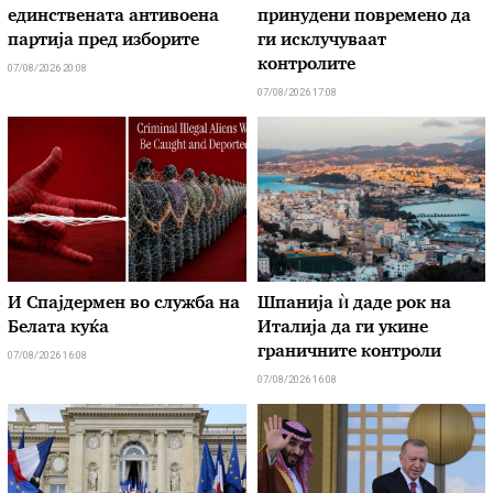
единствената антивоена
принудени повремено да
партија пред изборите
ги исклучуваат
контролите
07/08/2026 20:08
07/08/2026 17:08
И Спајдермен во служба на
Шпанија ѝ даде рок на
Белата куќа
Италија да ги укине
граничните контроли
07/08/2026 16:08
07/08/2026 16:08