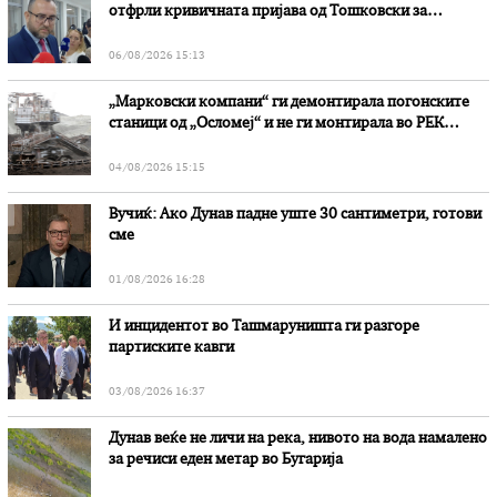
отфрли кривичната пријава од Тошковски за
наводни злоупотреби
06/08/2026 15:13
„Марковски компани“ ги демонтирала погонските
станици од „Осломеј“ и не ги монтирала во РЕК
„Битола“, стои во вештачењето на обвинителството
04/08/2026 15:15
Вучиќ: Ако Дунав падне уште 30 сантиметри, готови
сме
01/08/2026 16:28
И инцидентот во Ташмаруништa ги разгоре
партиските кавги
03/08/2026 16:37
Дунав веќе не личи на река, нивото на вода намалено
за речиси еден метар во Бугарија