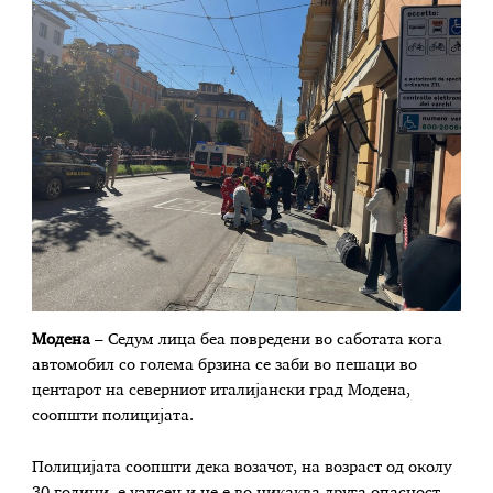
Mодена
– Седум лица беа повредени во саботата кога
автомобил со голема брзина се заби во пешаци во
центарот на северниот италијански град Модена,
соопшти полицијата.
Полицијата соопшти дека возачот, на возраст од околу