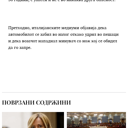
30 години, е уапсен и не е во никаква друга опасност.
Претходно, италијанските медиуми објавија дека
автомобилот се забил во излог откако удрил во пешаци
и дека возачот нападнал минувач со нож кој се обидел
да го запре.
ПОВРЗАНИ СОДРЖИНИ