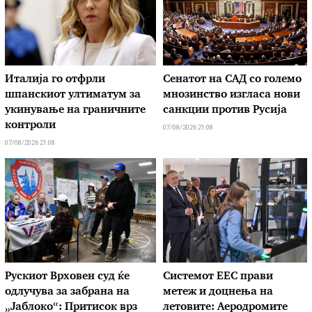
Италија го отфрли
Сенатот на САД со големо
шпанскиот ултиматум за
мнозинство изгласа нови
укинување на граничните
санкции против Русија
контроли
07/08/2026 21:08
07/08/2026 21:08
Рускиот Врховен суд ќе
Системот ЕЕС прави
одлучува за забрана на
метеж и доцнења на
„Јаблоко“: Притисок врз
летовите: Аеродромите