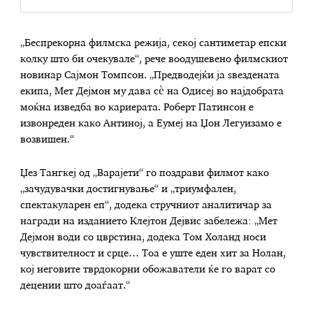
„Беспрекорна филмска режија, секој сантиметар епски
колку што би очекувале“, рече воодушевено филмскиот
новинар Сајмон Томпсон. „Предводејќи ја ѕвездената
екипа, Мет Дејмон му дава сè на Одисеј во најдобрата
моќна изведба во кариерата. Роберт Патинсон е
извонреден како Антиној, а Еумеј на Џон Легуизамо е
возвишен.“
Џез Тангкеј од „Варајети“ го поздрави филмот како
„зачудувачки достигнување“ и „триумфален,
спектакуларен еп“, додека стручниот аналитичар за
награди на изданието Клејтон Дејвис забележа: „Мет
Дејмон води со цврстина, додека Том Холанд носи
чувствителност и срце… Тоа е уште еден хит за Нолан,
кој неговите тврдокорни обожаватели ќе го варат со
децении што доаѓаат.“