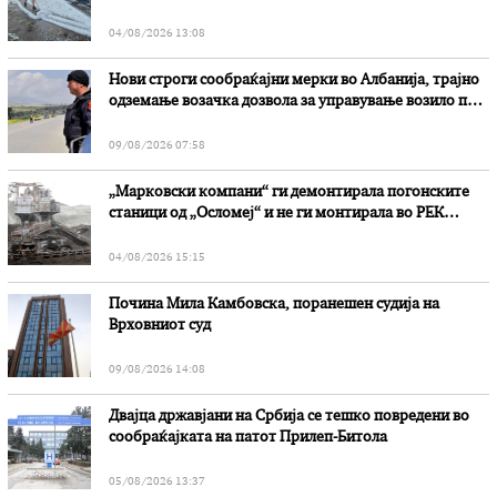
степени
04/08/2026 13:08
Нови строги сообраќајни мерки во Aлбанија, трајно
одземање возачка дозвола за управување возило под
дејство на алкохол и големи парични казни
09/08/2026 07:58
„Марковски компани“ ги демонтирала погонските
станици од „Осломеј“ и не ги монтирала во РЕК
„Битола“, стои во вештачењето на обвинителството
04/08/2026 15:15
Почина Мила Камбовска, поранешен судија на
Врховниот суд
09/08/2026 14:08
Двајца државјани на Србија се тешко повредени во
сообраќајката на патот Прилеп-Битола
05/08/2026 13:37