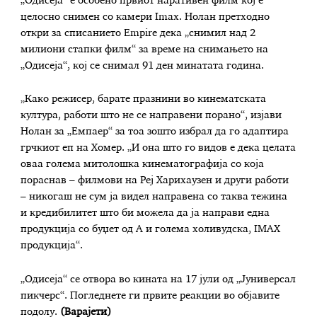
„Одисеја“ е особено првиот наративен филм кој е
целосно снимен со камери Imax. Нолан претходно
откри за списанието Empire дека „снимил над 2
милиони стапки филм“ за време на снимањето на
„Одисеја“, кој се снимал 91 ден минатата година.
„Како режисер, барате празнини во кинематската
култура, работи што не се направени порано“, изјави
Нолан за „Емпаер“ за тоа зошто избрал да го адаптира
грчкиот еп на Хомер. „И она што го видов е дека целата
оваа голема митолошка кинематографија со која
пораснав – филмови на Реј Харихаузен и други работи
– никогаш не сум ја видел направена со таква тежина
и кредибилитет што би можела да ја направи една
продукција со буџет од А и голема холивудска, IMAX
продукција“.
„Одисеја“ се отвора во кината на 17 јули од „Јуниверсал
пикчерс“. Погледнете ги првите реакции во објавите
подолу.
(Варајети)