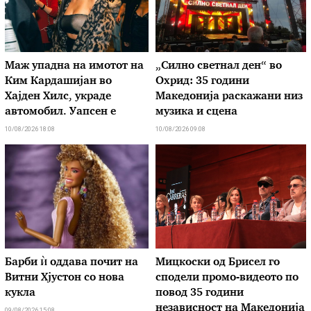
Маж упадна на имотот на
„Силно светнал ден“ во
Ким Кардашијан во
Охрид: 35 години
Хајден Хилс, украде
Македонија раскажани низ
автомобил. Уапсен е
музика и сцена
10/08/2026 18:08
10/08/2026 09:08
Барби ѝ оддава почит на
Мицкоски од Брисел го
Витни Хјустон со нова
сподели промо-видеото по
кукла
повод 35 години
независност на Македонија
09/08/2026 15:08