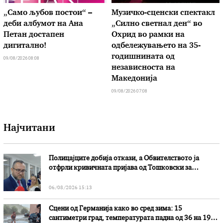
„Само љубов постои“ –
Музичко-сценски спектакл
деби албумот на Ана
„Силно светнал ден“ во
Петан достапен
Охрид во рамки на
дигитално!
одбележувањето на 35-
годишнината од
09/08/2026 08:08
независноста на
Македонија
09/08/2026 07:08
Најчитани
Полицајците добија откази, а Обвителството ја
отфрли кривичната пријава од Тошковски за
наводни злоупотреби
06/08/2026 15:13
Сцени од Германија како во сред зима: 15
сантиметри град, температурата падна од 36 на 19