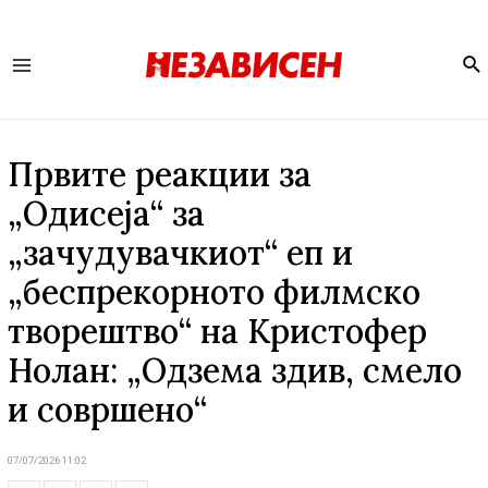
Se
Main
Menu
Првите реакции за
„Одисеја“ за
„зачудувачкиот“ еп и
„беспрекорното филмско
творештво“ на Кристофер
Нолан: „Одзема здив, смело
и совршено“
07/07/2026 11:02