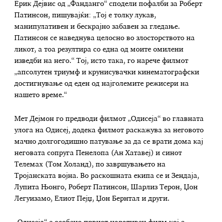
Ерик Дејвис од „Фанданго“ сподели пофалби за Роберт
Патинсон, пишувајќи: „Тој е толку лукав,
манипулативен и бескрајно забавен за гледање.
Патинсон се наведнува целосно во злосторството на
ликот, а тоа резултира со една од моите омилени
изведби на него.“ Тој, исто така, го нарече филмот
„апсолутен триумф и крунисувачки кинематографски
достигнување од еден од најголемите режисери на
нашето време.“
Мет Дејмон го предводи филмот „Одисеја“ во главната
улога на Одисеј, додека филмот раскажува за неговото
мачно долгогодишно патување за да се врати дома кај
неговата сопруга Пенелопа (Ан Хатавеј) и синот
Телемах (Том Холанд), по завршувањето на
Тројанската војна. Во раскошната екипа се и Зендаја,
Лупита Њонго, Роберт Патинсон, Шарлиз Терон, Џон
Легуизамо, Елиот Пејџ, Џон Бернтал и други.