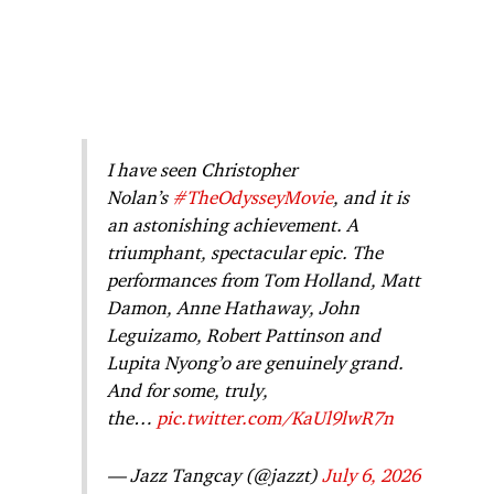
I have seen Christopher
Nolan’s
#TheOdysseyMovie
, and it is
an astonishing achievement. A
triumphant, spectacular epic. The
performances from Tom Holland, Matt
Damon, Anne Hathaway, John
Leguizamo, Robert Pattinson and
Lupita Nyong’o are genuinely grand.
And for some, truly,
the…
pic.twitter.com/KaUl9lwR7n
— Jazz Tangcay (@jazzt)
July 6, 2026