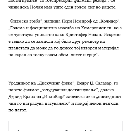
достигнување“ со „беспрекорна филмска режија“. Се
чини дека Нолан има уште еден голем хит во рацете.
„Филмска гозба“, напиша Пери Немироф од „Колидер“.
„Голема и фасцинантна изведба на Хомеровиот еп, која
се чувствува уникатно како Кристофер Нолан. Искрено
е тешко да се замисли кој било друг режисер на
планетата да може да го донесе тој изворен материјал
на екран со толку голем обем, опсег и срце“.
Уредникот на „Дискусинг филм“, Ендру Џ. Салазар, го
нарече филмот „зачудувачки достигнување“, додека
Дејвид Ерлих од „ИндиВајр“ забележа дека „последниот
чин го наградува патувањето“ и покрај некои незгоди
по патот.