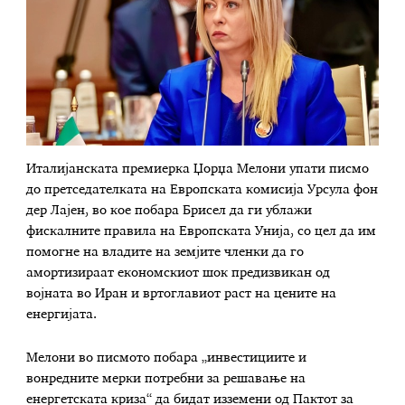
Италијанската премиерка Џорџа Мелони упати писмо
до претседателката на Европската комисија Урсула фон
дер Лајен, во кое побара Брисел да ги ублажи
фискалните правила на Европската Унија, со цел да им
помогне на владите на земјите членки да го
амортизираат економскиот шок предизвикан од
војната во Иран и вртоглавиот раст на цените на
енергијата.
Мелони во писмото побара „инвестициите и
вонредните мерки потребни за решавање на
енергетската криза“ да бидат изземени од Пактот за