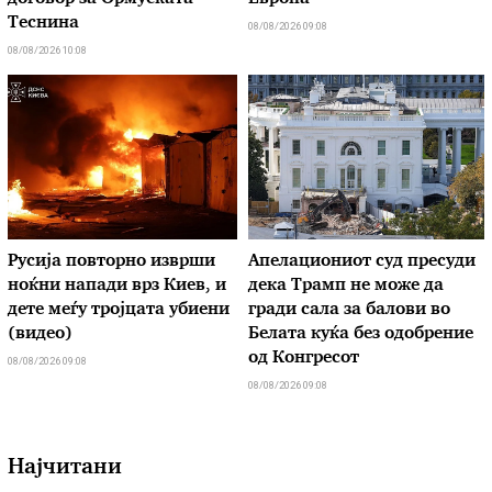
Теснина
08/08/2026 09:08
08/08/2026 10:08
Русија повторно изврши
Апелациониот суд пресуди
ноќни напади врз Киев, и
дека Трамп не може да
дете меѓу тројцата убиени
гради сала за балови во
(видео)
Белата куќа без одобрение
од Конгресот
08/08/2026 09:08
08/08/2026 09:08
Најчитани