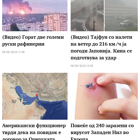
(Видео) Горат две големи
(Видео) Тајфун со налети
руски рафинерии
на ветер до 216 км/ч ја
погоди Јапонија. Кина се
08/08/2026 11:08
подготвува за удар
08/08/2026 10:08
Американски функционер
Повеќе од 240 заразени со
тврди дека на повидок е
вирусот Западен Нил во
договор за Ормуската
Европа