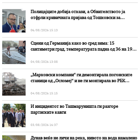
Полицајците добија откази, а Обвителството ја
отфрли кривичната пријава од Тошковски за
наводни злоупотреби
06/08/2026 15:13
Сцени од Германија како во сред зима: 15
сантиметри град, температурата падна од 36 на 19
степени
04/08/2026 13:08
„Марковски компани“ ги демонтирала погонските
станици од „Осломеј“ и не ги монтирала во РЕК
„Битола“, стои во вештачењето на обвинителството
04/08/2026 15:15
И инцидентот во Ташмаруништa ги разгоре
партиските кавги
03/08/2026 16:37
Дунав веќе не личи на река, нивото на вода намалено