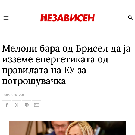
Se
Main
Menu
Мелони бара од Брисел да ја
изземе енергетиката од
правилата на ЕУ за
потрошувачка
18/05/2026 17:20