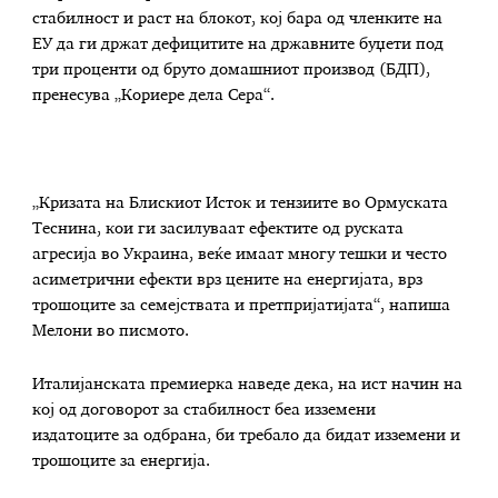
стабилност и раст на блокот, кој бара од членките на
ЕУ да ги држат дефицитите на државните буџети под
три проценти од бруто домашниот производ (БДП),
пренесува „Кориере дела Сера“.
„Кризата на Блискиот Исток и тензиите во Ормуската
Теснина, кои ги засилуваат ефектите од руската
агресија во Украина, веќе имаат многу тешки и често
асиметрични ефекти врз цените на енергијата, врз
трошоците за семејствата и претпријатијата“, напиша
Мелони во писмото.
Италијанската премиерка наведе дека, на ист начин на
кој од договорот за стабилност беа изземени
издатоците за одбрана, би требало да бидат изземени и
трошоците за енергија.