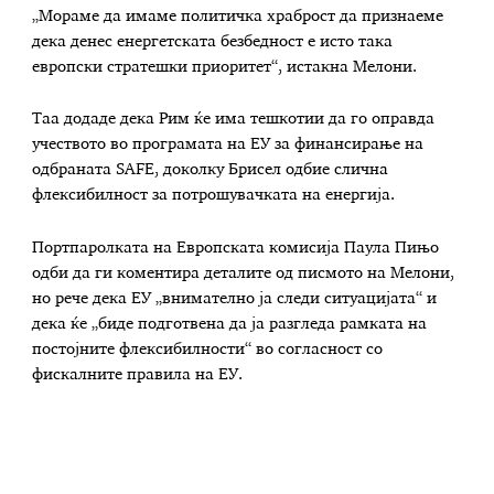
„Мораме да имаме политичка храброст да признаеме
дека денес енергетската безбедност е исто така
европски стратешки приоритет“, истакна Мелони.
Таа додаде дека Рим ќе има тешкотии да го оправда
учеството во програмата на ЕУ за финансирање на
одбраната SAFE, доколку Брисел одбие слична
флексибилност за потрошувачката на енергија.
Портпаролката на Европската комисија Паула Пињо
одби да ги коментира деталите од писмото на Мелони,
но рече дека ЕУ „внимателно ја следи ситуацијата“ и
дека ќе „биде подготвена да ја разгледа рамката на
постојните флексибилности“ во согласност со
фискалните правила на ЕУ.