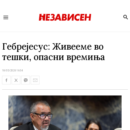
Se
Main
Menu
Гебрејесус: Живееме во
тешки, опасни времиња
18/05/2026 16:04