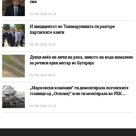
сме
01/08/2026 16:28
И инцидентот во Ташмаруништa ги разгоре
партиските кавги
03/08/2026 16:37
Дунав веќе не личи на река, нивото на вода намалено
за речиси еден метар во Бугарија
02/08/2026 08:57
„Марковски компани“ ги демонтирала погонските
станици од „Осломеј“ и не ги монтирала во РЕК
„Битола“, стои во вештачењето на обвинителството
04/08/2026 15:15