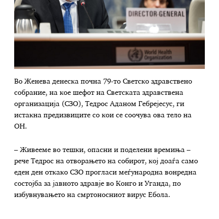
Во Женева денеска почна 79-то Светско здравствено
собрание, на кое шефот на Светската здравствена
организација (СЗО), Тедрос Аданом Гебрејесус, ги
истакна предизвиците со кои се соочува ова тело на
ОН.
– Живееме во тешки, опасни и поделени времиња –
рече Тедрос на отворањето на собирот, кој доаѓа само
еден ден откако СЗО прогласи меѓународна вонредна
состојба за јавното здравје во Конго и Уганда, по
избувнувањето на смртоносниот вирус Ебола.