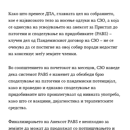
Како што пренесе ДПА, главната цел на собранието,
кое е највисокото тело за носење одлуки на СЗО, а која
се однесува на усвојувањето на анексот за Пристап до
патогени и споделување на придобивките (PABS) –
клучен дел од Пандемискиот договор на СЗО – не се
очекува да се постигне на овој собир поради недостиг
на консензус меѓу земјите членки.
Во соопштението на почетокот на месецов, СЗО наведе
дека системот PABS е наменет да обезбеди брзо
споделување на патогени со пандемиски потенцијал,
како и праведно и еднакво споделување на
придобивките што произлегуваат од нивната употреба,
како што се вакцини, дијагностика и терапевтските
средства.
Финализирањето на Анексот PABS е неопходно за
земјите да можат да продолжат со потпишувањето и