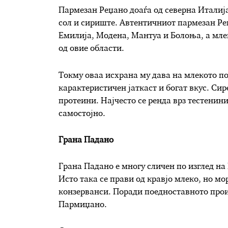
Пармезан Реџано доаѓа од северна Италија 
сол и сириште. Автентичниот пармезан Ре
Емилија, Модена, Мантуа и Болоња, а млек
од овие области.
Токму оваа исхрана му дава на млекото п
карактеристичен јаткаст и богат вкус. Сир
протеини. Најчесто се ренда врз тестенини
самостојно.
Грана Падано
Грана Падано е многу сличен по изглед на
Исто така се прави од кравјо млеко, но мо
конзерванси. Поради поедноставното прои
Пармиџано.