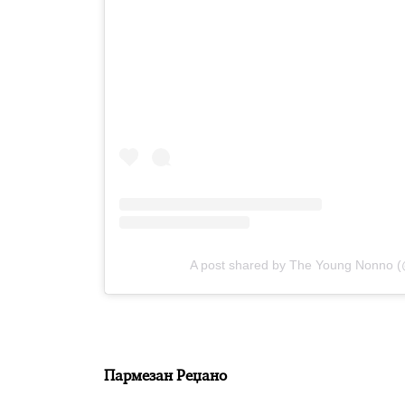
A post shared by The Young Nonno 
Пармезан Реџано