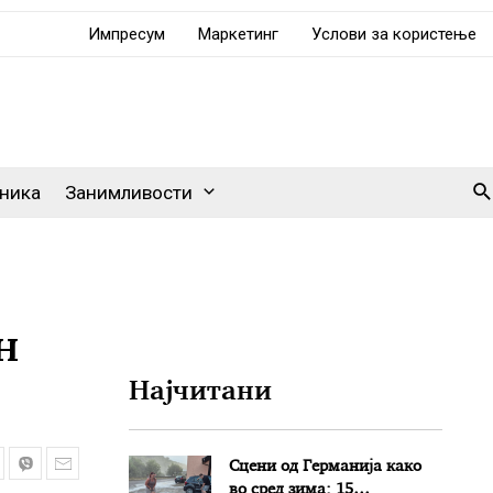
Импресум
Маркетинг
Услови за користење
Se
ника
Занимливости
н
Најчитани
Сцени од Германија како
во сред зима: 15