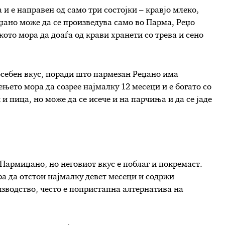
и е направен од само три состојки – кравјо млеко,
џано може да се произведува само во Парма, Реџо
ото мора да доаѓа од крави хранети со трева и сено
осебен вкус, поради што пармезан Реџано има
ењето мора да созрее најмалку 12 месеци и е богато со
 и пица, но може да се исече и на парчиња и да се јаде
 Пармиџано, но неговиот вкус е поблаг и покремаст.
ра да отстои најмалку девет месеци и содржи
зводство, често е попристапна алтернатива на