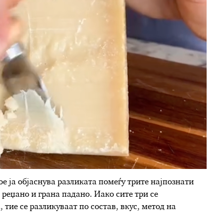
ое ја објаснува разликата помеѓу трите најпознати
реџано и грана падано. Иако сите три се
тие се разликуваат по состав, вкус, метод на