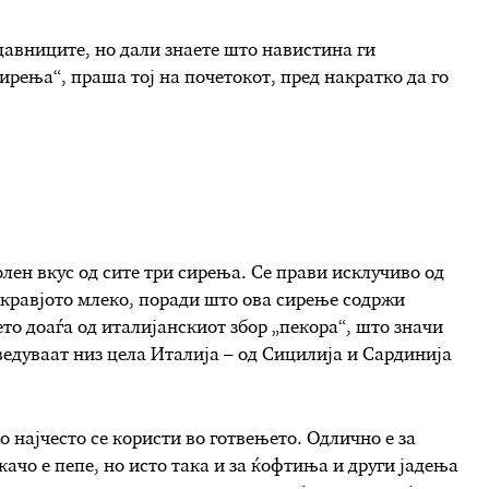
одавниците, но дали знаете што навистина ги
ирења“, праша тој на почетокот, пред накратко да го
олен вкус од сите три сирења. Се прави исклучиво од
 кравјото млеко, поради што ова сирење содржи
то доаѓа од италијанскиот збор „пекора“, што значи
едуваат низ цела Италија – од Сицилија и Сардинија
 најчесто се користи во готвењето. Одлично е за
качо е пепе, но исто така и за ќофтиња и други јадења