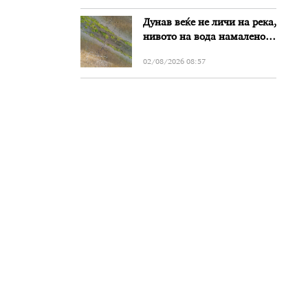
Дунав веќе не личи на река,
нивото на вода намалено
за речиси еден метар во
02/08/2026 08:57
Бугарија