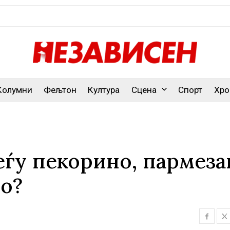
Колумни
Фељтон
Култура
Сцена
Спорт
Хро
еѓу пекорино, пармеза
но?