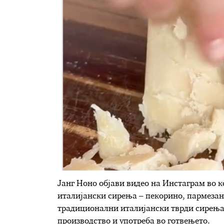
Јанг Ноно објави видео на Инстаграм во к
италијански сирења – пекорино, пармезан 
традиционални италијански тврди сирења, 
производство и употреба во готвењето.