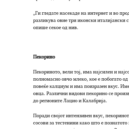
„Ги гледате насекаде на интернет и во пр
разликува овие три иконски италијански с
опише секое од нив.
Пекорино
Пекориното, вели тој, има најсилен и најс
полномасно овчо млеко, кое е побогато од
повеќе калциум и има поизразен вкус. Име
овца. Различни видови пекорино се произв
до регионите Лацио и Калабрија.
Поради својот интензивен вкус, пекориното
сосови за тестенини како што е познатото 