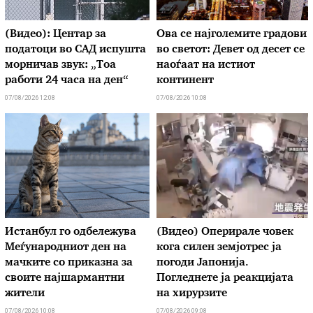
(Видео): Центар за
Ова се најголемите градови
податоци во САД испушта
во светот: Девет од десет се
морничав звук: „Тоа
наоѓаат на истиот
работи 24 часа на ден“
континент
07/08/2026 12:08
07/08/2026 10:08
Истанбул го одбележува
(Видео) Оперирале човек
Меѓународниот ден на
кога силен земјотрес ја
мачките со приказна за
погоди Јапонија.
своите најшармантни
Погледнете ја реакцијата
жители
на хирурзите
07/08/2026 10:08
07/08/2026 09:08