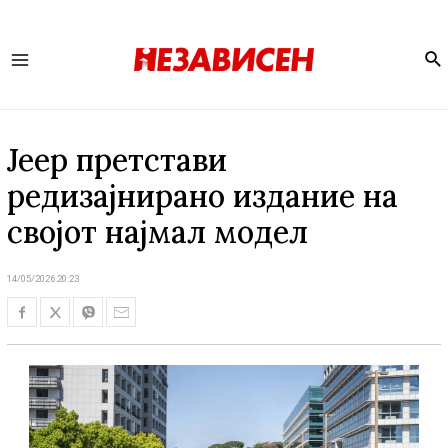
Se
Main
Menu
Jeep претстави
редизајнирано издание на
својот најмал модел
14/05/2026 20:23