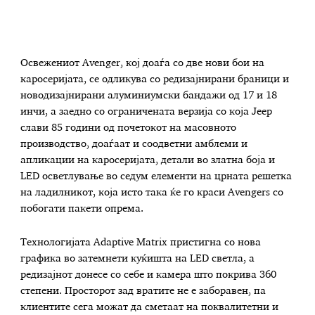
Освежениот Avenger, кој доаѓа со две нови бои на
каросеријата, се одликува со редизајнирани браници и
новодизајнирани алуминиумски бандажи од 17 и 18
инчи, а заедно со ограничената верзија со која Jeep
слави 85 години од почетокот на масовното
производство, доаѓаат и соодветни амблеми и
апликации на каросеријата, детали во златна боја и
LED осветлување во седум елементи на црната решетка
на ладилникот, која исто така ќе го краси Avengers со
побогати пакети опрема.
Технологијата Adaptive Matrix пристигна со нова
графика во затемнети куќишта на LED светла, а
редизајнот донесе со себе и камера што покрива 360
степени. Просторот зад вратите не е заборавен, па
клиентите сега можат да сметаат на поквалитетни и