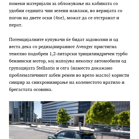
помеки материјали за обложување на кабината со
удобни седишта чии зелени навлаки, во верзијата со
погон на двете оски (4xe), можат да се отстранат и
перат.
Потенцијалните купувачи ќе бидат задоволни и од
веста дека со редизајнираниот Avenger пристигна
темелно подобрен 1,2-литарски трицилиндричен турбо
бензински мотор, кој напојува неколку автомобили од
групацијата Stellantis и сега (наместо докажано
проблематичниот забен ремен во врело масло) користи
синџир за синхронизирање на коленестото вратило и
брегастата осовина.