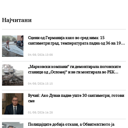
Најчитани
Сцени од Германија како во сред зима: 15
сантиметри град, температурата падна од 36 на 19
степени
04/08/2026 13:08
„Марковски компани“ ги демонтирала погонските
станици од „Осломеј“ и не ги монтирала во РЕК
„Битола“, стои во вештачењето на обвинителството
04/08/2026 15:15
Вучиќ: Ако Дунав падне уште 30 сантиметри, готови
сме
01/08/2026 16:28
Полицајците добија откази, а Обвителството ја