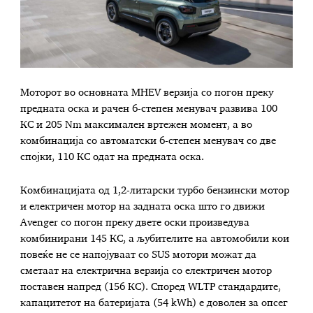
Моторот во основната MHEV верзија со погон преку
предната оска и рачен 6-степен менувач развива 100
КС и 205 Nm максимален вртежен момент, а во
комбинација со автоматски 6-степен менувач со две
спојки, 110 КС одат на предната оска.
Комбинацијата од 1,2-литарски турбо бензински мотор
и електричен мотор на задната оска што го движи
Avenger со погон преку двете оски произведува
комбинирани 145 КС, а љубителите на автомобили кои
повеќе не се напојуваат со SUS мотори можат да
сметаат на електрична верзија со електричен мотор
поставен напред (156 КС). Според WLTP стандардите,
капацитетот на батеријата (54 kWh) е доволен за опсег