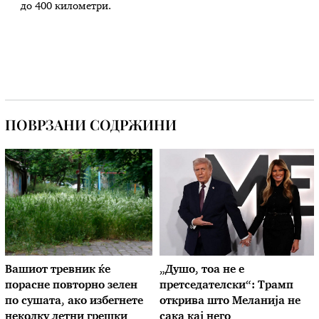
до 400 километри.
ПОВРЗАНИ СОДРЖИНИ
Вашиот тревник ќе
„Душо, тоа не е
порасне повторно зелен
претседателски“: Трамп
по сушата, ако избегнете
открива што Меланија не
неколку летни грешки
сака кај него