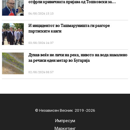
отфрли кривичната пријава од Тошковски за
наводни злоупотреби
06/08/2026 15:13
И инцидентот во Ташмаруништa ги разгоре
партиските кавги
03/08/2026 16:37
Дунав веќе не личи на река, нивото на вода намалено
за речиси еден метар во Бугарија
02/08/2026 08:57
© Независен Весник 2019 -2026
Импресум
Маркетинг