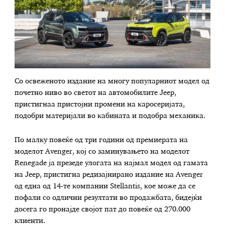
Со освеженото издание на многу популарниот модел од
почетно ниво во светот на автомобилите Jeep,
пристигнаа пристојни промени на каросеријата,
подобри материјали во кабината и подобра механика.
По малку повеќе од три години од премиерата на
моделот Avenger, кој со заминувањето на моделот
Renegade ја презеде улогата на најмал модел од гамата
на Jeep, пристигна редизајнирано издание на Avenger
од една од 14-те компании Stellantis, кое може да се
пофали со одлични резултати во продажбата, бидејќи
досега го пронајде својот пат до повеќе од 270.000
клиенти.