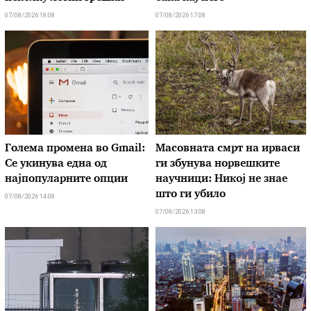
07/08/2026 18:08
07/08/2026 17:08
Голема промена во Gmail:
Масовната смрт на ирваси
Се укинува една од
ги збунува норвешките
најпопуларните опции
научници: Никој не знае
што ги убило
07/08/2026 14:08
07/08/2026 13:08