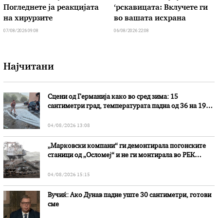
Погледнете ја реакцијата
‘рскавицата: Вклучете ги
на хирурзите
во вашата исхрана
07/08/2026 09:08
06/08/2026 22:08
Најчитани
Сцени од Германија како во сред зима: 15
сантиметри град, температурата падна од 36 на 19
степени
04/08/2026 13:08
„Марковски компани“ ги демонтирала погонските
станици од „Осломеј“ и не ги монтирала во РЕК
„Битола“, стои во вештачењето на обвинителството
04/08/2026 15:15
Вучиќ: Ако Дунав падне уште 30 сантиметри, готови
сме