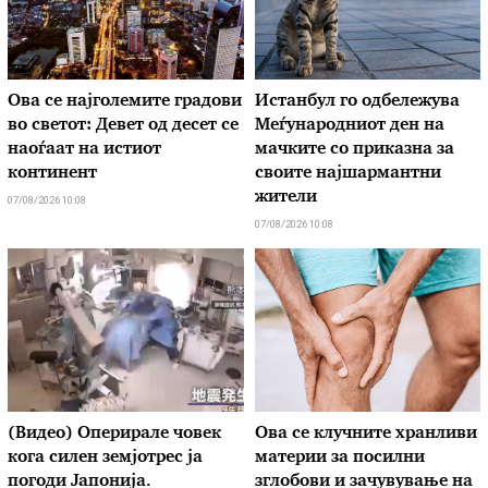
Ова се најголемите градови
Истанбул го одбележува
во светот: Девет од десет се
Меѓународниот ден на
наоѓаат на истиот
мачките со приказна за
континент
своите најшармантни
жители
07/08/2026 10:08
07/08/2026 10:08
(Видео) Оперирале човек
Ова се клучните хранливи
кога силен земјотрес ја
материи за посилни
погоди Јапонија.
зглобови и зачувување на