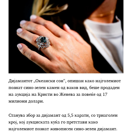
Дијамантот „Океански сон“, опишан како најголемиот
познат сино-зелен камен од ваков вид, беше продаден
на аукција на Кристи во Женева за повеќе од 17
милиони долари.
Станува збор за дијамант од 5,5 карати, со триаголен
крој, кој аукциската куќа го претстави како
најголемиот познат живописен сино-зелен дијамант.