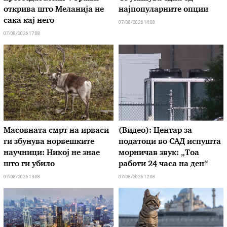
открива што Меланија не
најпопуларните опции
сака кај него
07/08/2026 14:08
07/08/2026 17:08
Масовната смрт на ирваси
(Видео): Центар за
ги збунува норвешките
податоци во САД испушта
научници: Никој не знае
морничав звук: „Тоа
што ги убило
работи 24 часа на ден“
07/08/2026 13:08
07/08/2026 12:08