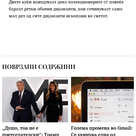
Двете куќи наведуваат дека колекционерите сè повеќе
бараат ретки обоени дијаманти, кои сочинуваат само
мал дел од сите дијаманти ископани во светот.
ПОВРЗАНИ СОДРЖИНИ
„Душо, тоа не е
Голема промена во Gmail:
претседателски“: Трамп
Се укинува една од