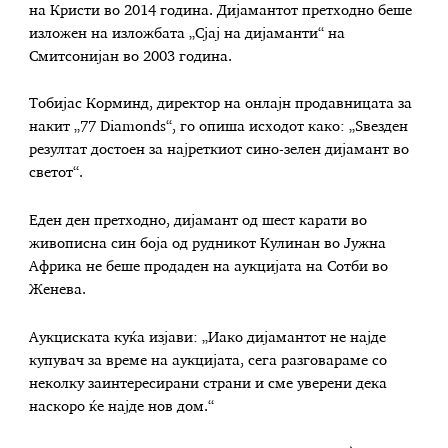
на Кристи во 2014 година. Дијамантот претходно беше
изложен на изложбата „Сјај на дијаманти“ на
Смитсонијан во 2003 година.
Тобијас Корминд, директор на онлајн продавницата за
накит „77 Diamonds“, го опиша исходот како: „Ѕвезден
резултат достоен за најреткиот сино-зелен дијамант во
светот“.
Еден ден претходно, дијамант од шест карати во
живописна син боја од рудникот Кулинан во Јужна
Африка не беше продаден на аукцијата на Сотби во
Женева.
Аукциската куќа изјави: „Иако дијамантот не најде
купувач за време на аукцијата, сега разговараме со
неколку заинтересирани страни и сме уверени дека
наскоро ќе најде нов дом.“