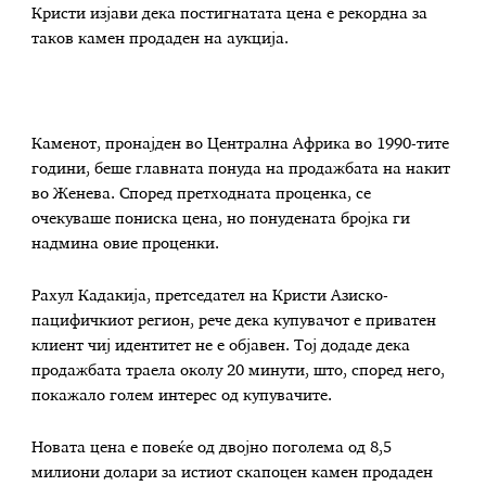
Кристи изјави дека постигнатата цена е рекордна за
таков камен продаден на аукција.
Каменот, пронајден во Централна Африка во 1990-тите
години, беше главната понуда на продажбата на накит
во Женева. Според претходната проценка, се
очекуваше пониска цена, но понудената бројка ги
надмина овие проценки.
Рахул Кадакија, претседател на Кристи Азиско-
пацифичкиот регион, рече дека купувачот е приватен
клиент чиј идентитет не е објавен. Тој додаде дека
продажбата траела околу 20 минути, што, според него,
покажало голем интерес од купувачите.
Новата цена е повеќе од двојно поголема од 8,5
милиони долари за истиот скапоцен камен продаден