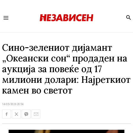
Se
Main
Menu
Сино-зелениот дијамант
„Океански сон“ продаден на
аукција за повеќе од 17
милиони долари: Најреткиот
камен во светот
14/05/2026 20:54