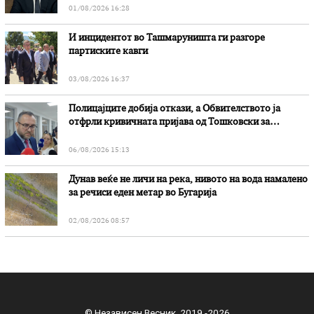
01/08/2026 16:28
И инцидентот во Ташмаруништa ги разгоре
партиските кавги
03/08/2026 16:37
Полицајците добија откази, а Обвителството ја
отфрли кривичната пријава од Тошковски за
наводни злоупотреби
06/08/2026 15:13
Дунав веќе не личи на река, нивото на вода намалено
за речиси еден метар во Бугарија
02/08/2026 08:57
© Независен Весник 2019 -2026