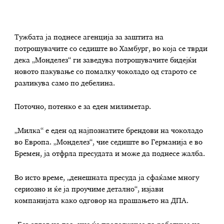
Тужбата ја поднесе агенција за заштита на
потрошувачите со седиште во Хамбург, во која се тврди
дека „Монделез“ ги заведува потрошувачите бидејќи
новото пакување со помалку чоколадо од старото се
разликува само по дебелина.
Поточно, потенко е за еден милиметар.
„Милка“ е еден од најпознатите брендови на чоколадо
во Европа. „Монделез“, чие седиште во Германија е во
Бремен, ја отфрла пресудата и може да поднесе жалба.
Во исто време, „денешната пресуда ја сфаќаме многу
сериозно и ќе ја проучиме детално“, изјави
компанијата како одговор на прашањето на ДПА.