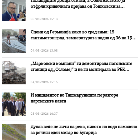
Полицајците добија откази, а Обвителството ја
отфрли кривичната пријава од Тошковски за
наводни злоупотреби
06/08/2026 15:13
Сцени од Германија како во сред зима: 15
сантиметри град, температурата падна од 36 на 19
степени
04/08/2026 13:08
„Марковски компани“ ги демонтирала погонските
станици од „Осломеј“ и не ги монтирала во РЕК
„Битола“, стои во вештачењето на обвинителството
04/08/2026 15:15
И инцидентот во Ташмаруништa ги разгоре
партиските кавги
03/08/2026 16:37
Дунав веќе не личи на река, нивото на вода намалено
за речиси еден метар во Бугарија