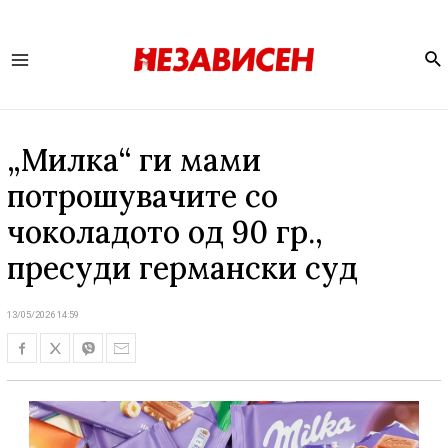
Se
Main
Menu
„Милка“ ги мами
потрошувачите со
чоколадото од 90 гр.,
пресуди германски суд
13/05/2026 14:59