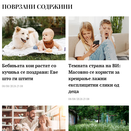
ПОВРЗАНИ СОДРЖИНИ
Бебињата кои растат со
Темната страна на ВИ:
кучиња се поздрави: Еве
Масовно се користи за
што ги штити
креирање лажни
експлицитни слики од
08/08/2026 21:08
деца
08/08/2026 21:08