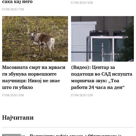
сака кај него
07/08/2026 14:08
07/08/2026 17:08
Масовната смрт на ирваси
(Видео): Центар за
ги збунува норвешките
податоци во САД испушта
научници: Никој не знае
морничав звук: „Тоа
што ги убило
работи 24 часа на ден“
07/08/2026 13:08
07/08/2026 12:08
Најчитани