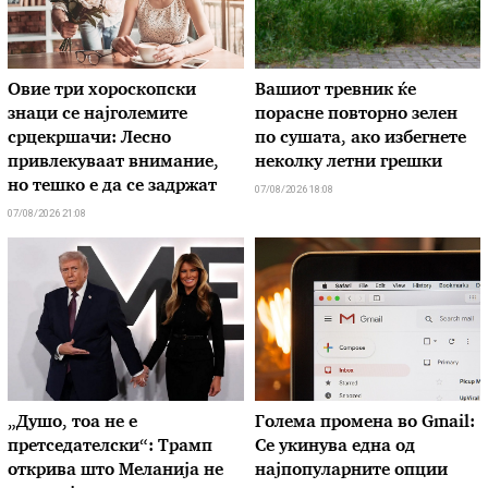
Овие три хороскопски
Вашиот тревник ќе
знаци се најголемите
порасне повторно зелен
срцекршачи: Лесно
по сушата, ако избегнете
привлекуваат внимание,
неколку летни грешки
но тешко е да се задржат
07/08/2026 18:08
07/08/2026 21:08
„Душо, тоа не е
Голема промена во Gmail:
претседателски“: Трамп
Се укинува една од
открива што Меланија не
најпопуларните опции