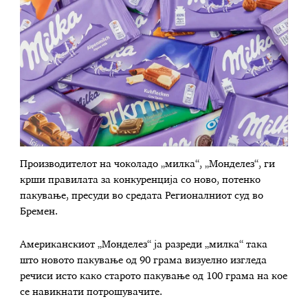
Производителот на чоколадо „милка“, „Монделез“, ги
крши правилата за конкуренција со ново, потенко
пакување, пресуди во средата Регионалниот суд во
Бремен.
Американскиот „Монделез“ ја разреди „милка“ така
што новото пакување од 90 грама визуелно изгледа
речиси исто како старото пакување од 100 грама на кое
се навикнати потрошувачите.