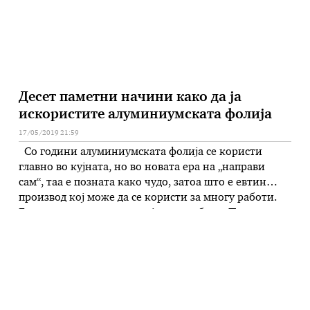
Десет паметни начини како да ја
искористите алуминиумската фолија
17/05/2019 21:59
Со години алуминиумската фолија се користи
главно во кујната, но во новата ера на „направи
сам“, таа е позната како чудо, затоа што е евтин
производ кој може да се користи за многу работи.
Еве десет начини како да ја употребите: Подолго
може да ги чувате бананите Ако не сте љубител на
презреани банани, …