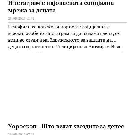
Инстаграм е најопасната социјална
мрежа за децата
20/05/2019 11:41
Педофили се повеќе ги користат социјалните
мрежи, особено Инстаграм за да намамат деца, се
вели во студија на Здружението за заштита на
децата од насилство. Полицијата во Англија и Велс
пријавила 1.944 инциденти со сексуална конотација
во кои биле вклучени деца. За тој тип на
комуникација со деца, најмногу се користел
Инстаграм – 32 отсто …
Хороскоп : Што велат ѕвездите за денес
20/05/2019 07:41