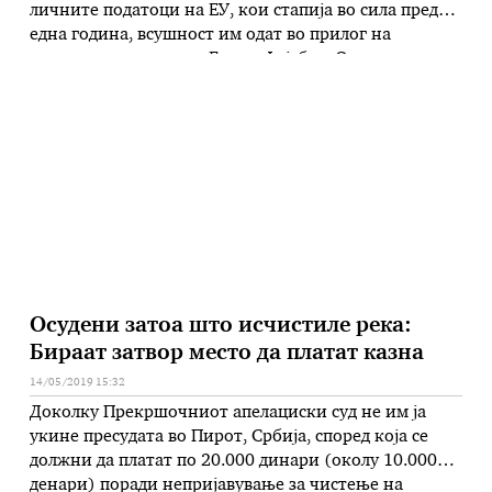
личните податоци на ЕУ, кои стапија во сила пред
една година, всушност им одат во прилог на
дигиталните гиганти Гугл и Фејсбук. Оваа порака
Шпигел им ја упати на европските регулатори и
предупредува дека правилата можат да бидат
контрапродуктивни. – Мислам дека …
Осудени затоа што исчистиле река:
Бираат затвор место да платат казна
14/05/2019 15:32
Доколку Прекршочниот апелациски суд не им ја
укине пресудата во Пирот, Србија, според која се
должни да платат по 20.000 динари (околу 10.000
денари) поради непријавување за чистење на