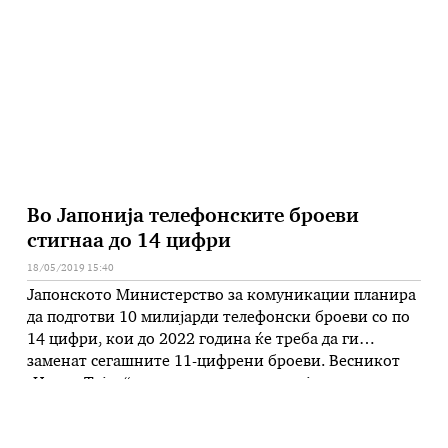
церемонија за доделување награди или другиот
кралски ангажмани, оној …
Во Јапонија телефонските броеви
стигнаа до 14 цифри
18/05/2019 15:40
Јапонското Министерство за комуникации планира
да подготви 10 милијарди телефонски броеви со по
14 цифри, кои до 2022 година ќе треба да ги
заменат сегашните 11-цифрени броеви. Весникот
„Џапан Тајмс“ наведува дека трите најголеми
телекомуникациски оператори во Јапонија – „НТТ
Докомо“, КДДИ и „СофтБанк“, веќе го прифатиле