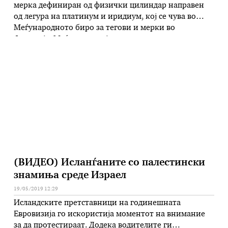
мерка дефиниран од физички цилиндар направен
од легура на платинум и иридиум, кој се чува во
Меѓународното биро за тегови и мерки во
Франција. Меѓутоа, секојпат кога научниците го
земале тој цилиндар во рацете, тој губел атоми па се
проценува дека сега е 50 микрограми полесен
отколу што бил …
(ВИДЕО) Исланѓаните со палестински
знамиња среде Израел
19/05/2019 12:29
Исландските претставници на годинешната
Евровизија го искористија моментот на внимание
за да протестираат. Додека водителите ги