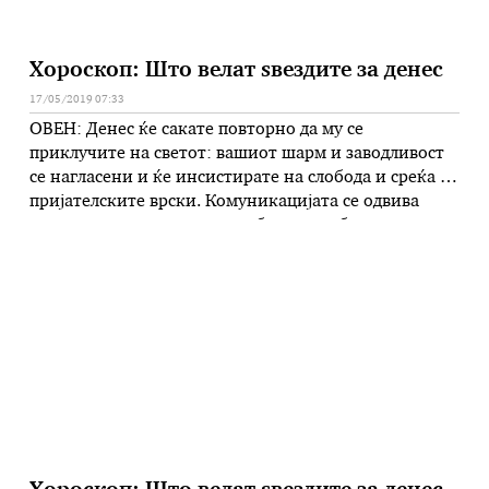
Хороскоп: Што велат ѕвездите за денес
17/05/2019 07:33
ОВЕН: Денес ќе сакате повторно да му се
приклучите на светот: вашиот шарм и заводливост
се нагласени и ќе инсистирате на слобода и среќа во
пријателските врски. Комуникацијата се одвива
прилично лесно и сега подобро ги разбирате
потребите на најблиските. Убави бизнис шанси, кои
што е добро да ги искористите. Насмејте се: ден за
прослава! …