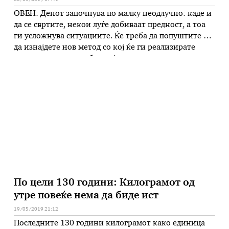
ОВЕН: Денот започнува по малку неодлучно: каде и
да се свртите, некои луѓе добиваат предност, а тоа
ги усложнува ситуациите. Ќе треба да попуштите и
да изнајдете нов метод со кој ќе ги реализирате
своите планови, но без да ја истрошите силата
премногу. Нови идеи, кои бараат сериозно
размислување и анализа. Бирајте мудро. БИК:
Влијание …
По цели 130 години: Килограмот од
утре повеќе нема да биде ист
19/05/2019 21:12
Последните 130 години килограмот како единица