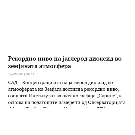
неовластена контрола. Тие побараа од клиентите,
што се околу 1,5 …
Рекордно ниво на јаглерод диоксид во
земјината атмосфера
14/05/2019 08:07
САД – Концентрацијата на јаглерод диоксид во
атмосферата на Земјата достигна рекордно ниво,
соопшти Институтот за океанографија „Скрипс“, врз
основа на податоците измерени од Опсерваторијата
„Мауна Лоа“ на Хаваите. Како што јави ДПА,
Институтот, чие седиште е во американскиот град
Сан Диего, информира дека концентрацијата на
јаглерод диоксид во атмосферата во текот на