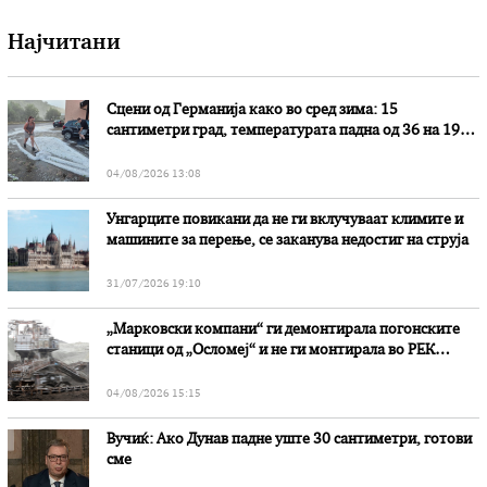
Најчитани
Сцени од Германија како во сред зима: 15
сантиметри град, температурата падна од 36 на 19
степени
04/08/2026 13:08
Унгарците повикани да не ги вклучуваат климите и
машините за перење, се заканува недостиг на струја
31/07/2026 19:10
„Марковски компани“ ги демонтирала погонските
станици од „Осломеј“ и не ги монтирала во РЕК
„Битола“, стои во вештачењето на обвинителството
04/08/2026 15:15
Вучиќ: Ако Дунав падне уште 30 сантиметри, готови
сме