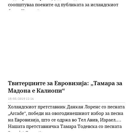
соопштуваа поените од публиката за исландскиот
бенд „Хатари“ тие подигнаа палестински знамиња.
По ова бурно реагираѓе публиката, а водители се
обидоа да продолжат понатаму како ништо да не се
случило. Во перформансот на Мадона повторно се
појави палестинското знаме …
Твитерџиите за Евровизија: „Тамара за
Мадона е Калиопи“
19/05/2019 12:16
Холандскиот претставник Данкан Лоренс со песната
„Arcade“, победи на овогодинешниот избор за песна
на Евровизија, што се одржа во Тел Авив, Израел.
Нашата претставничка Тамара Тодевска со песната