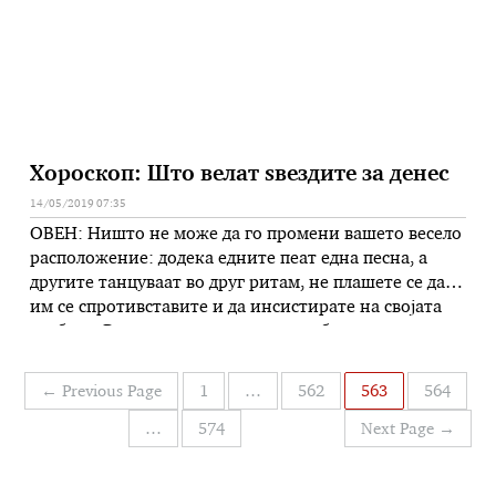
викендов достигнала 415,26 …
Хороскоп: Што велат ѕвездите за денес
14/05/2019 07:35
ОВЕН: Ништо не може да го промени вашето весело
расположение: додека едните пеат една песна, а
другите танцуваат во друг ритам, не плашете се да
им се спротивставите и да инсистирате на својата
слобода. Решителни и своеволни, обидете се да ги
протуркате своите идеи до крај: со поголема
упорност ќе постигнете реален и конкретен успех.
Навигација
←
Previous Page
1
…
562
563
564
…
на
…
574
Next Page
→
написи