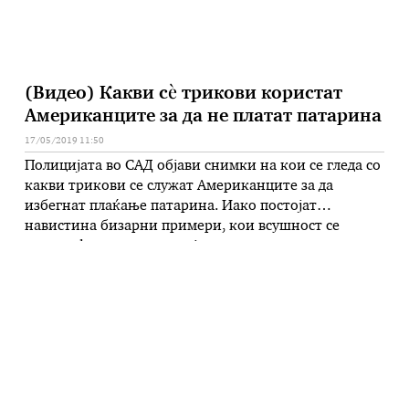
(Видео) Какви сѐ трикови користат
Американците за да не платат патарина
17/05/2019 11:50
Полицијата во САД објави снимки на кои се гледа со
какви трикови се служат Американците за да
избегнат плаќање патарина. Иако постојат
навистина бизарни примери, кои всушност се
многу ефикасни, полицијата ги предупредува
граѓаните да не го прават тоа ако не сакаат да
останат без возачка дозвола засекогаш. Погледнете
го телевизискиот прилог за тоа на …