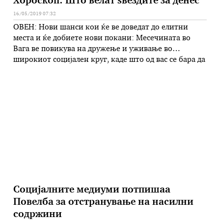
Хороскоп: Што велат ѕвездите за денес
16/05/2019 07:32
ОВЕН: Нови шанси кои ќе ве доведат до елитни
места и ќе добиете нови покани: Месечината во
Вага ве повикува на дружење и уживање во
широкиот социјален круг, каде што од вас се бара да
се придржувате до протоколот и правилата.
Ускладете се со останатите и честитајте си
меѓусебно: потрудете се да не правите шоу …
Социјалните медиуми потпишаа
Повелба за отстранување на насилни
содржини