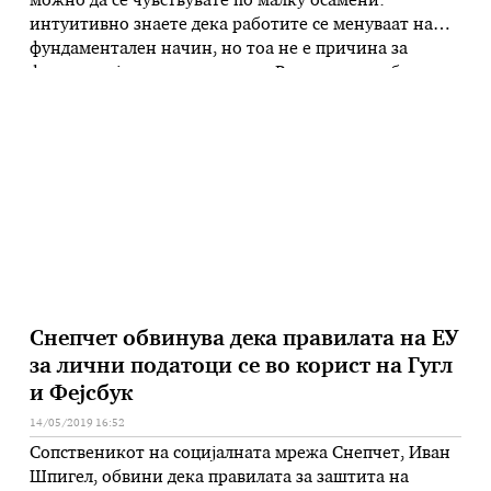
можно да се чувствувате по малку осамени:
интуитивно знаете дека работите се менуваат на
фундаментален начин, но тоа не е причина за
фрустрација и незадоволство. Размислете добро што
може да направите за да се подобрите во
непосредната иднина. Бидете флексибилни со
колегите: нова стратегија. БИК: Месечината во …
Снепчет обвинува дека правилата на ЕУ
за лични податоци се во корист на Гугл
и Фејсбук
14/05/2019 16:52
Сопственикот на социјалната мрежа Снепчет, Иван
Шпигел, обвини дека правилата за заштита на