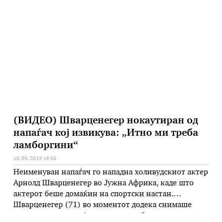
Proud („Горда“), се пласираше на осмото место, и го
освои највисокиот пласман на земјава досега на
Евровизија. Второпласирана е Италија, а третото
место го освои претставникот на …
(ВИДЕО) Шварценегер нокаутиран од
напаѓач кој извикува: „Итно ми треба
ламборгини“
18/05/2019 19:55
Неименуван напаѓач го нападна холивудскиот актер
Арнолд Шварценегер во Јужна Африка, каде што
актерот беше домаќин на спортски настан.
Шварценегер (71) во моментот додека снимаше
видеозапис за социјалните мрежи беше нападнат од