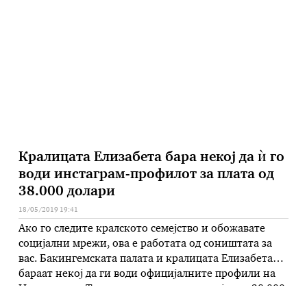
човек кој му скокна одзади и го собори.
Обезбедувањето веднаш скокна на напаѓач кој
викаше: „Итно ми треба ламборгини?!“ „Ви
благодарам за вашата …
Кралицата Елизабета бара некој да ѝ го
води инстаграм-профилот за плата од
38.000 долари
18/05/2019 19:41
Ако го следите кралското семејство и обожавате
социјални мрежи, ова е работата од соништата за
вас. Бакингемската палата и кралицата Елизабета
бараат некој да ги води официјалните профили на
Инстаграм и Твитер, а платата е неверојатни 38.000
долари. „Без оглед дали се работи за државна посета,