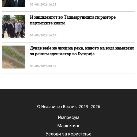
01/08/2026 16:28
И инцидентот во Ташмаруништa ги разгоре
партиските кавги
03/08/2026 16:37
Дунав веќе не личи на река, нивото на вода намалено
за речиси еден метар во Бугарија
02/08/2026 08:57
© Независен Весник 2019 -2026
Импресум
Маркетинг
Услови за користење