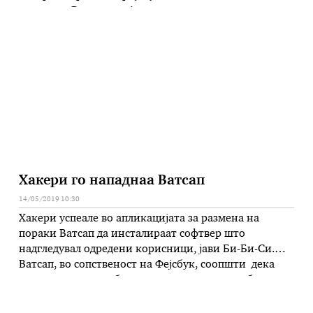
реката во Ракита, двајца активисти на
Иницијативата „Да ги одбраниме реките на Стара
планина“ Ненсила Радојковиќ и Александар
Јовановиќ Ќута бираат да одат во затвор место …
Хакери го нападнаа Ватсап
14/05/2019 10:30
Хакери успеале во апликацијата за размена на
пораки Ватсап да инсталираат софтвер што
надгледувал одредени корисници, јави Би-Би-Си.
Ватсап, во сопственост на Фејсбук, соопшти дека
хакерскиот напад бил насочен само кон „одбран
број” корисници и дека во петокт го решиле
проблемот и ја оневозможиле понатамошната