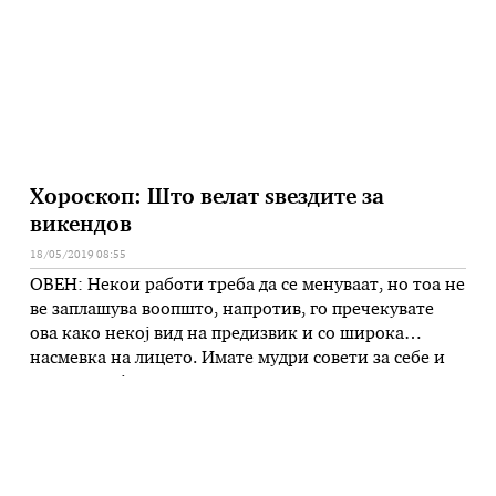
овој предлог и новите 14-цифрени телефонски
броеви ќе …
Хороскоп: Што велат ѕвездите за
викендов
18/05/2019 08:55
ОВЕН: Некои работи треба да се менуваат, но тоа не
ве заплашува воопшто, напротив, го пречекувате
ова како некој вид на предизвик и со широка
насмевка на лицето. Имате мудри совети за себе и
своите пријатели и сведоци сте на прекрасни
случувања: направете напор да се запознаете
подобро, без да се откриете повеќе пред другите. …