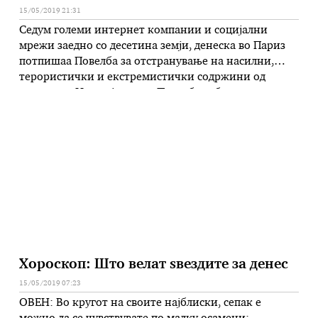
15/05/2019 21:31
Седум големи интернет компании и социјални
мрежи заедно со десетина земји, денеска во Париз
потпишаа Повелба за отстранување на насилни,
терористички и екстремистички содржини од
интернет. Иницијатор на Повелбата беше
новозеландската премиерка Џасинда Ардерн,
откако на Фејсбук во живо беше пренесуван
нападот на еден бел супремацист врз две џамии во
градот Крајстчрч на Нов Зеланд, …
Хороскоп: Што велат ѕвездите за денес
15/05/2019 07:23
ОВЕН: Во кругот на своите најблиски, сепак е