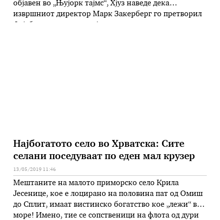
објавен во „Њујорк тајмс“, Хјуз наведе дека
извршниот директор Марк Закерберг го претворил
Фејсбук во монопол кој ги задушува иновациите.
Социјалната мрежа Фејсбук има повеќе од две
милијарда корисници, а исто така ги поседува и
социјалните мрежи и …
Најбогатото село во Хрватска: Сите
селани поседуваат по еден мал крузер
13/05/2019 11:46
Мештаните на малото приморско село Крила
Јесенице, кое е лоцирано на половина пат од Омиш
до Сплит, имаат вистинско богатство кое „лежи“ во
море! Имено, тие се сопственици на флота од дури