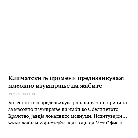
180 мини-крузери, пишува хрватски „Јутарњи лист“,
и наведува дека практично секој во селото вреди
околу половина милион евра. Поновите крузери
чинат повеќе од …
Климатските промени предизвикуваат
масовно изумирање на жабите
13/05/2019 11:13
Болест што ја предизвикува ранавирусот е причина
за масовно изумирање на жаби во Обединетото
Кралство, јавија локалните медиуми. Испитувајќи
живи жаби и користејќи податоци од Мет Офис и
Проектот за смртност на жаби на Фроглајф,
истражувачите откриле дека растечките