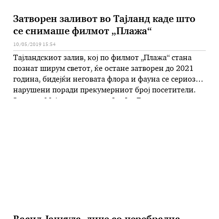
Затворен заливот во Тајланд каде што
се снимаше филмот „Плажа“
10/05/2019 15:54
Тајландскиот залив, кој по филмот „Плажа“ стана
познат ширум светот, ќе остане затворен до 2021
година, бидејќи неговата флора и фауна се сериозно
нарушени поради прекумерниот број посетители.
Заливот Маја, на островот Фи Фи Ле, привремено
беше затворен минатата година, а пред тоа секој
ден го посетуваа до 5.000 луѓе. Како резултат на тоа,
повеќето …