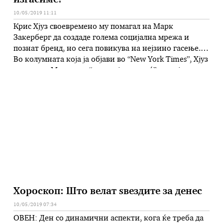
изгасиме!“
10/05/2019 11:11
Крис Хјуз своевремено му помагал на Марк
Закерберг да создаде голема социјална мрежа и
познат бренд, но сега повикува на нејзино гасење.
Во колумната која ја објави во “New York Times”, Хјуз
вели дека Марк има “неверојатна моќ” и влијание во
владите и дека е “време Фејсбук да се укине”. „Марк
е добра, љубезна личност, …
Хороскоп: Што велат ѕвездите за денес
10/05/2019 07:34
ОВЕН: Ден со динамични аспекти, кога ќе треба да