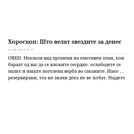
Хороскоп: Што велат ѕвездите за денес
13/05/2019 07:27
ОВЕН: Некаков вид промени на емотивен план, кои
бараат од вас да се вложите сесрдно: ослободете се
малку и имајте поголема верба во саканите. Иако се
резервирани, тоа не значи дека не ве љубат. Најдете
време за разговор и откријте што е приоритет:
природата е опкружена со тајни, кои се откриваат
во сопственото темпо. Без …