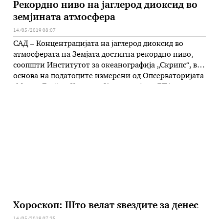
Рекордно ниво на јаглерод диоксид во
земјината атмосфера
14/05/2019 08:07
САД – Концентрацијата на јаглерод диоксид во
атмосферата на Земјата достигна рекордно ниво,
соопшти Институтот за океанографија „Скрипс“, врз
основа на податоците измерени од Опсерваторијата
„Мауна Лоа“ на Хаваите. Како што јави ДПА,
Институтот, чие седиште е во американскиот град
Сан Диего, информира дека концентрацијата на
јаглерод диоксид во атмосферата во текот на
викендов достигнала 415,26 …
Хороскоп: Што велат ѕвездите за денес
14/05/2019 07:35