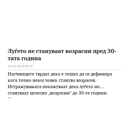
Луѓето не стануваат возрасни пред 30-
тата година
13/05/2019 09:50
Научниците тврдат дека е тешко да се дефинира
кога точно некој човек станува возрасен.
Истражувањата покажуваат дека луѓето не
стануваат целосно „возрасни“ до 30-те години.
Научниците кои се занимаваат со истражување на
мозокот и нервниот систем, сметаат дека возраста
во која некој станува возрасен е индивидуална.
Истражување покажува дека мозокот на 18-
годишник и понатаму минува …