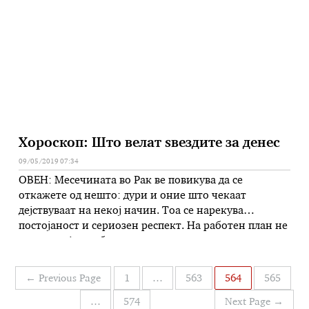
најголемата лото премија во историјата на Државна
лотарија. Седумката во …
Хороскоп: Што велат ѕвездите за денес
09/05/2019 07:34
ОВЕН: Месечината во Рак ве повикува да се
откажете од нешто: дури и оние што чекаат
дејствуваат на некој начин. Тоа се нарекува
постојаност и сериозен респект. На работен план не
дозволувајте да бидете извадени од колосек, туку
потрудете се повеќе да се адаптирате на ситуацијата
надминувајќи ги провокациите и ситните
Навигација
←
Previous Page
1
…
563
564
565
забелешки. БИК: Лојални и …
на
…
574
Next Page
→
написи