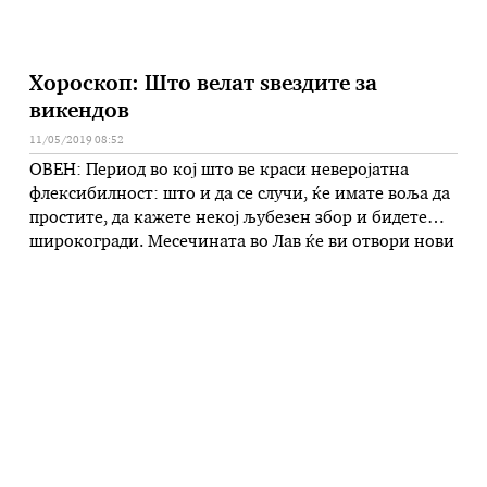
Хороскоп: Што велат ѕвездите за
викендов
11/05/2019 08:52
ОВЕН: Период во кој што ве краси неверојатна
флексибилност: што и да се случи, ќе имате воља да
простите, да кажете некој љубезен збор и бидете
широкогради. Месечината во Лав ќе ви отвори нови
и прекрасни можности да се сретнете со креативни
луѓе, кон кои ќе се однесувате смирено и
објективно. Ова е период кога …