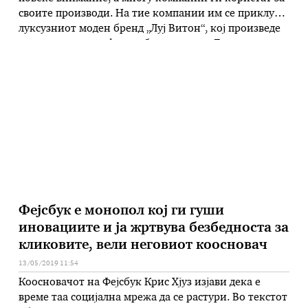
своите производи. На тие компании им се приклучи
луксузниот моден бренд „Луј Витон“, кој произведе
чанта со вграден флексибилен екран. Луксузниот
бренд за своите чанти искористи AMOLED екран со
резолуција од 1.920x.1.440 пиксели, кој може да се
витка. Станува збор за прототип …
Фејсбук е монопол кој ги гуши
иновациите и ја жртвува безбедноста за
кликовите, вели неговиот коосновач
13/05/2019 11:54
Коосновачот на Фејсбук Крис Хјуз изјави дека е
време таа социјална мрежа да се растури. Во текстот