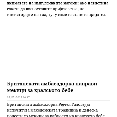
внимавате на импулсивните нагони: ако навистина
сакате да воспоставите пријателства, не
инсистирајте на тоа, туку самите станете пријател.
Не го мешајте квантитетот, со квалитетот.
Поставете граници на својата страст и не
заборавајте дека другите повеќе ќе уживаат ако ги
забавувате. Потпрете се на искуството. БИК:
Неверојатна …
Британската амбасадорка направи
мекици за кралското бебе
09/05/2019 14:47
Британската амбасадорка Рејчел Галовеј ја
испочитува македонската традиција и денеска
почести со мекици за раѓањето на кралското бебе,