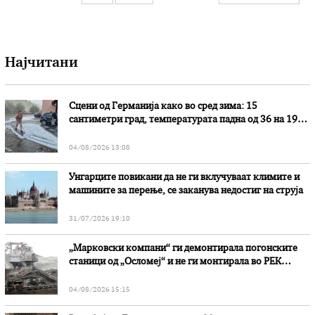
Најчитани
Сцени од Германија како во сред зима: 15
сантиметри град, температурата падна од 36 на 19
степени
04/08/2026 13:08
Унгарците повикани да не ги вклучуваат климите и
машините за перење, се заканува недостиг на струја
31/07/2026 19:10
„Марковски компани“ ги демонтирала погонските
станици од „Осломеј“ и не ги монтирала во РЕК
„Битола“, стои во вештачењето на обвинителството
04/08/2026 15:15