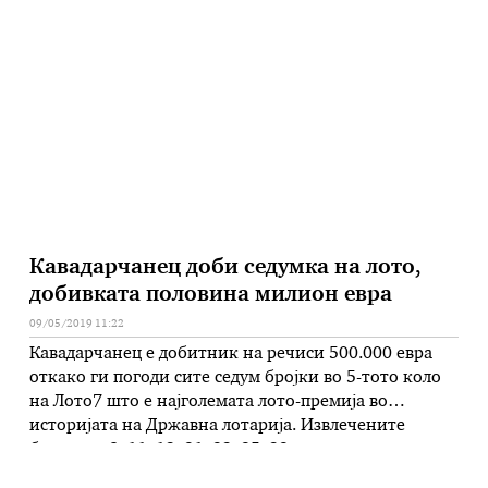
Мичиген. Тие анализирале податоци од 2.000
учесници во истражувањето на возраст од 33 до 84
години. Испитаниците кои чувствувале тензија и
биле преплавени од негативни емоции кои …
Кавадарчанец доби седумка на лото,
добивката половина милион евра
09/05/2019 11:22
Кавадарчанец е добитник на речиси 500.000 евра
откако ги погоди сите седум бројки во 5-тото коло
на Лото7 што е најголемата лото-премија во
историјата на Државна лотарија. Извлечените
броевите 9, 11, 13, 21, 23, 25, 32 донесоа седумка
вредна 29.293.930 денари. „Ова е до сега