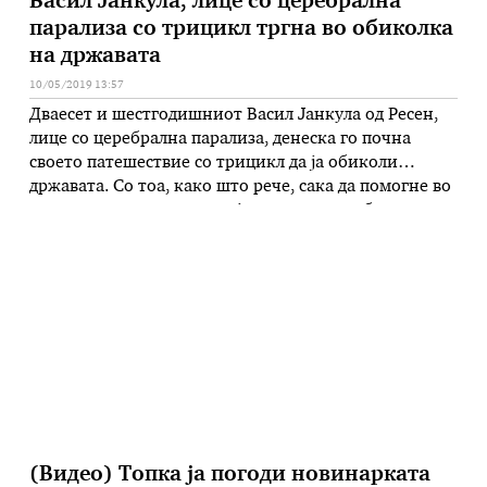
Васил Јанкула, лице со церебрална
парализа со трицикл тргна во обиколка
на државата
10/05/2019 13:57
Дваесет и шестгодишниот Васил Јанкула од Ресен,
лице со церебрална парализа, денеска го почна
своето патешествие со трицикл да ја обиколи
државата. Со тоа, како што рече, сака да помогне во
подигнување на свеста кај лицата со посебни
потреби да не седат дома, туку со упорност и работа
можат да ги остварат своите цели. – …
(Видео) Топка ја погоди новинарката