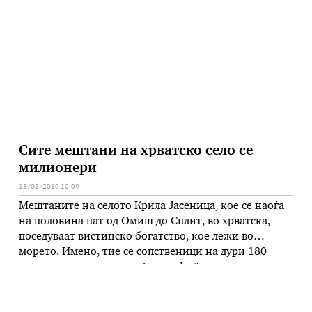
температури во последните децении всушност
одговараат на историските трендови на масовна
смртност поврзана со болеста, пренесува …
Сите мештани на хрватско село се
милионери
13/05/2019 10:09
Мештаните на селото Крила Јасеница, кое се наоѓа
на половина пат од Омиш до Сплит, во хрватска,
поседуваат вистинско богатство, кое лежи во
морето. Имено, тие се сопственици на дури 180
мали крузери, пишува „Jutarnji list” и наведува дека
ме,а ни еден кој вреди помалку од половина милион
евра. Најновите чинат и повеќе од три …