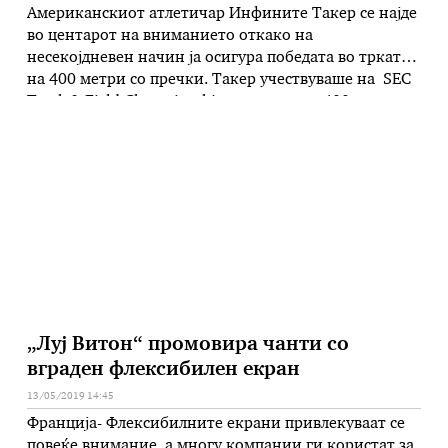
Американскиот атлетичар Инфините Такер се најде
во центарот на вниманието откако на
несекојдневен начин ја осигура победата во трката
на 400 метри со пречки. Такер учествуваше на SEC
Track & Field Championship и трчаше на 400 метри со
пречки. Толку ја посакуваше победата што на
последните метри пред финишот се фрли напред за
прв да …
„Луј Витон“ промовира чанти со
вграден флексибилен екран
13/05/2019 14:45
Франција- Флексибилните екрани привлекуваат се
повеќе внимание, а многу компании ги користат за