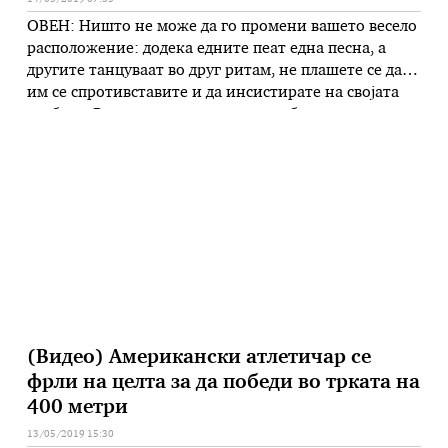
ОВЕН: Ништо не може да го промени вашето весело
расположение: додека едните пеат една песна, а
другите танцуваат во друг ритам, не плашете се да
им се спротивставите и да инсистирате на својата
слобода. Решителни и своеволни, обидете се да ги
протуркате своите идеи до крај: со поголема
упорност ќе постигнете реален и конкретен успех.
…
(Видео) Американски атлетичар се
фрли на целта за да победи во трката на
400 метри
13/05/2019 15:30