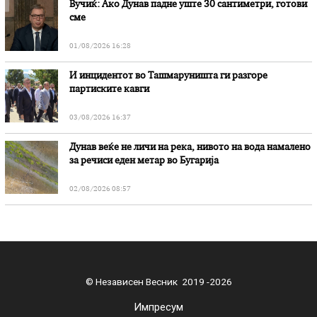
Вучиќ: Ако Дунав падне уште 30 сантиметри, готови
сме
01/08/2026 16:28
И инцидентот во Ташмаруништa ги разгоре
партиските кавги
03/08/2026 16:37
Дунав веќе не личи на река, нивото на вода намалено
за речиси еден метар во Бугарија
02/08/2026 08:57
© Независен Весник 2019 -2026
Импресум