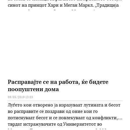
синот на принцот Хари и Меган Маркл. „Традиција
е во повеќе места во Северна Македонија да се
послужат мекици на третиот ден откако е родено
бебето, за негово здравје и долговечност. Некаде се
нарекуваат и ‘лангиди’, а …
Расправајте се на работа, ќе бидете
поопуштени дома
09/05/2019 13:03
Луѓето кои отворено ја изразуваат лутината и бесот
во расправите се поздрави од оние кои го
потиснуваат бесот и се повлекуваат од конфликти,
тврдат истражувачите од Универзитетот во