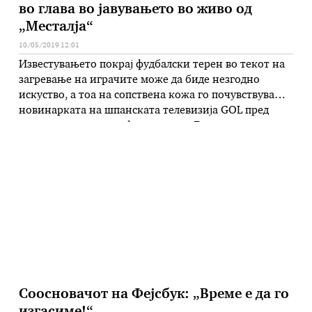
во глава во јавувањето во живо од
„Месталја“
10/05/2019 12:01
Известувањето покрај фудбалски терен во текот на
загревање на играчите може да биде незгодно
искуство, а тоа на сопствена кожа го почувствува
новинарката на шпанската телевизија GOL пред
натпреварот од полуфиналето на Европската лига
меѓу Валенсија и Арсенал, одиграна во четврток
вечер. новинарката се јавуваше во живо покрај
теренот на стадионот кога еден играч од …
Соосновачот на Фејсбук: „Време е да го