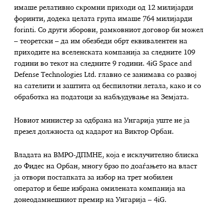
имаше релативно скромни приходи од 12 милијарди
форинти, додека целата група имаше 764 милијарди
forinti. Со други зборови, рамковниот договор би можел
– теоретски – да им обезбеди обрт еквивалентен на
приходите на вселенската компанија за следните 109
години во текот на следните 9 години. 4iG Space and
Defense Technologies Ltd. главно се занимава со развој
на сателити и заштита од беспилотни летала, како и со
обработка на податоци за набљудување на Земјата.
Новиот министер за одбрана на Унгарија уште не ја
презел должноста од кадарот на Виктор Орбан.
Владата на ВМРО-ДПМНЕ, која е исклучително блиска
до Фидес на Орбан, многу брзо по доаѓањето на власт
ја отвори постапката за избор на трет мобилен
оператор и беше избрана омилената компанија на
донеодамнешниот премир на Унгарија – 4iG.