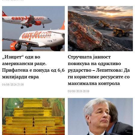
„Изиџет“ оди во
Стручната јавност
американски раце.
повикува на одржливо
Прифатена е понуда од 6,6
рударство – Лепиткова: Да
милијарди евра
ги користиме ресурсите со
максимална контрола
06/08/2026 21:08
06/08/2026 20:08