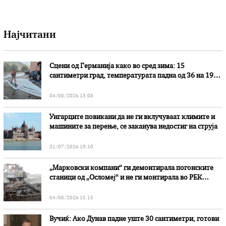
Најчитани
Сцени од Германија како во сред зима: 15
сантиметри град, температурата падна од 36 на 19
степени
04/08/2026 13:08
Унгарците повикани да не ги вклучуваат климите и
машините за перење, се заканува недостиг на струја
31/07/2026 19:10
„Марковски компани“ ги демонтирала погонските
станици од „Осломеј“ и не ги монтирала во РЕК
„Битола“, стои во вештачењето на обвинителството
04/08/2026 15:15
Вучиќ: Ако Дунав падне уште 30 сантиметри, готови