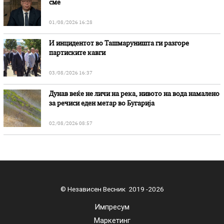
сме
01/08/2026 16:28
И инцидентот во Ташмаруништa ги разгоре
партиските кавги
03/08/2026 16:37
Дунав веќе не личи на река, нивото на вода намалено
за речиси еден метар во Бугарија
02/08/2026 08:57
© Независен Весник 2019 -2026
Импресум
Маркетинг