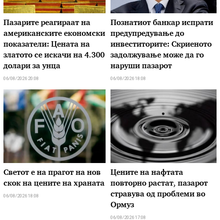
Пазарите реагираат на
Познатиот банкар испрати
американските економски
предупредување до
показатели: Цената на
инвеститорите: Скриеното
златото се искачи на 4.300
задолжување може да го
долари за унца
наруши пазарот
06/08/2026 20:08
06/08/2026 18:08
Светот е на прагот на нов
Цените на нафтата
скок на цените на храната
повторно растат, пазарот
стравува од проблеми во
06/08/2026 18:08
Ормуз
06/08/2026 17:08