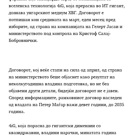
вселенска технологија 4iG, која прерасна во ИТ гигант,
дознава унгарскиот медиум ХВГ. Договорот е
потпишан кон средината на март, еден месец пред
изборите, од страна на компанијата на Гелерт Јасаи и
министерството под контрола на Кристоф Салај-
Бобровнички.
Договорот, кој веќе стапи на сила од април, од страна
на министерството беше објаснет како резултат на
неколкугодишна владина подготовка, но не беа
објавени други детали, бидејќи договорот не е јавен.
Според информациите, рамковниот договор наследен
од владата на Петер Маѓар важи девет години, до 2035
година.
4iG, која порасна до гигантски димензии со
квазидржавни, владини нарачки, минатата година