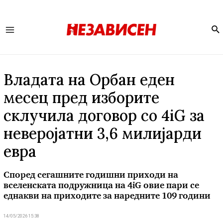
Se
Main
Menu
Владата на Орбан еден
месец пред изборите
склучила договор со 4iG за
неверојатни 3,6 милијарди
евра
Според сегашните годишни приходи на
вселенската подружница на 4iG овие пари се
еднакви на приходите за наредните 109 години
14/05/2026 15:38