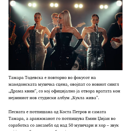
Тамара Тодевска е повторно во фокусот на
македонската музичка сцена, овојпат со новиот сингл
„Драма квин”, со кој официјално ја отвора вратата кон
нејзиниот нов студиски албум „Кукла жива”.
Песната е потпишана од Коста Петров и самата
Тамара, а аранжманот го потпишува Емин Џијан во
соработка со ансамбл од над 50 музичари и хор – звук