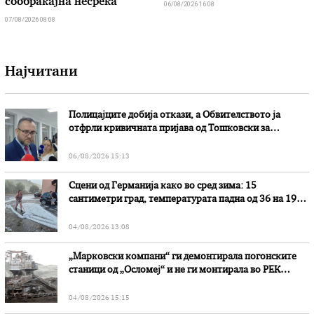
сообраќајна несреќа
06/08/2026 16:08
07/08/2026 08:08
Најчитани
Полицајците добија откази, а Обвителството ја
отфрли кривичната пријава од Тошковски за
наводни злоупотреби
06/08/2026 15:13
Сцени од Германија како во сред зима: 15
сантиметри град, температурата падна од 36 на 19
степени
04/08/2026 13:08
„Марковски компани“ ги демонтирала погонските
станици од „Осломеј“ и не ги монтирала во РЕК
„Битола“, стои во вештачењето на обвинителството
04/08/2026 15:15