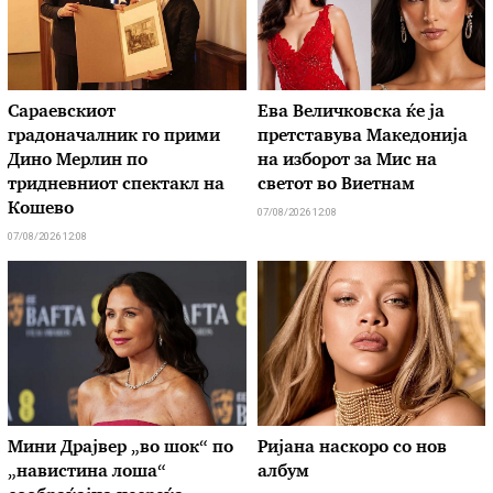
Сараевскиот
Ева Величковска ќе ја
градоначалник го прими
претставува Македонија
Дино Мерлин по
на изборот за Мис на
тридневниот спектакл на
светот во Виетнам
Кошево
07/08/2026 12:08
07/08/2026 12:08
Мини Драјвер „во шок“ по
Ријана наскоро со нов
„навистина лоша“
албум