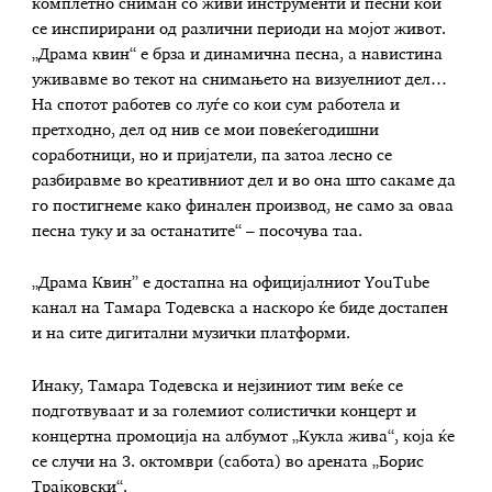
комплетно сниман со живи инструменти и песни кои
се инспирирани од различни периоди на мојот живот.
„Драма квин“ е брза и динамична песна, а навистина
уживавме во текот на снимањето на визуелниот дел…
На спотот работев со луѓе со кои сум работела и
претходно, дел од нив се мои повеќегодишни
соработници, но и пријатели, па затоа лесно се
разбиравме во креативниот дел и во она што сакаме да
го постигнеме како финален производ, не само за оваа
песна туку и за останатите“ – посочува таа.
„Драма Квин” е достапна на официјалниот YouTube
канал на Тамара Тодевска а наскоро ќе биде достапен
и на сите дигитални музички платформи.
Инаку, Тамара Тодевска и нејзиниот тим веќе се
подготвуваат и за големиот солистички концерт и
концертна промоција на албумот „Кукла жива“, која ќе
се случи на 3. октомври (сабота) во арената „Борис
Трајковски“.