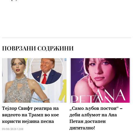
ПОВРЗАНИ СОДРЖИНИ
Тејлор Свифт реагира на
„Само љубов постои“ –
видеото на Трамп во кое
деби албумот на Ана
користи нејзина песна
Петан достапен
дигитално!
09/08/2026 12:08