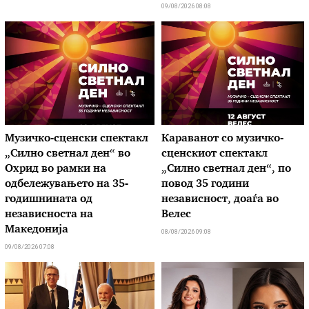
09/08/2026 08:08
Музичко-сценски спектакл
Караванот со музичкo-
„Силно светнал ден“ во
сценскиот спектакл
Охрид во рамки на
„Силно светнал ден“, по
одбележувањето на 35-
повод 35 години
годишнината од
независност, доаѓа во
независноста на
Велес
Македонија
08/08/2026 09:08
09/08/2026 07:08