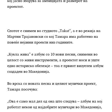
кој јасно зборува за амбицијата и размерот на
проектот.
Спотот е снимен во студиото „Takat”, а е во режија на
Мартин Трајановски со кој Тамара има работено на
повеќе нејзини проекти низ годините.
„Кукла жива” е албум со 10 нови песни, снимени во
целост со живи инструменти, а проектот носи и уште
едно историско обележје – тоа е првиот визуелен албум
создаден во Македонија.
Во врска со новата песна и целиот музички проект,
Тамара посочува:
„Ова е само мал дел од она што следува – албум на кој
работат некои од најдобрите музичари во Македонија,