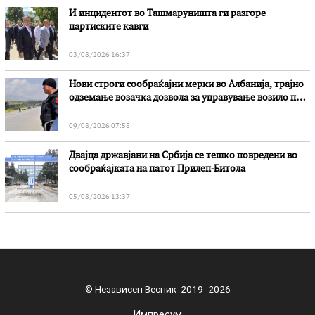
И инцидентот во Ташмаруништa ги разгоре
партиските кавги
03/08/2026 16:37
Нови строги сообраќајни мерки во Aлбанија, трајно
одземање возачка дозвола за управување возило под
дејство на алкохол и големи парични казни
09/08/2026 07:58
Двајца државјани на Србија се тешко повредени во
сообраќајката на патот Прилеп-Битола
05/08/2026 13:37
© Независен Весник 2019 -2026
Импресум