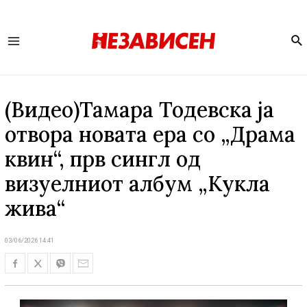
Se
Main
Menu
(Видео)Тамара Тодевска ја
отвора новата ера со „Драма
квин“, прв сингл од
визуелниот албум „Kукла
жива“
03/06/2026 14:41