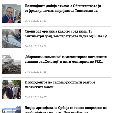
Полицајците добија откази, а Обвителството ја
отфрли кривичната пријава од Тошковски за
наводни злоупотреби
06/08/2026 15:13
Сцени од Германија како во сред зима: 15
сантиметри град, температурата падна од 36 на 19
степени
04/08/2026 13:08
„Марковски компани“ ги демонтирала погонските
станици од „Осломеј“ и не ги монтирала во РЕК
„Битола“, стои во вештачењето на обвинителството
04/08/2026 15:15
И инцидентот во Ташмаруништa ги разгоре
партиските кавги
03/08/2026 16:37
Двајца државјани на Србија се тешко повредени во
сообраќајката на патот Прилеп-Битола