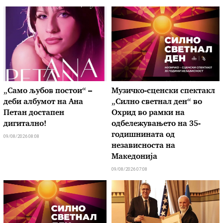
„Само љубов постои“ –
Музичко-сценски спектакл
деби албумот на Ана
„Силно светнал ден“ во
Петан достапен
Охрид во рамки на
дигитално!
одбележувањето на 35-
годишнината од
09/08/2026 08:08
независноста на
Македонија
09/08/2026 07:08