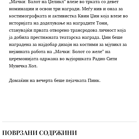
„Мачки: Балот на Џеликл“ влезе во трката со девет
номинации и освои три награди. Меѓу нив и онаа за
костимографката и активистка Квин Џин која влезе во
историјата на доделување на наградите Тони,
станувајќи првата отворено трансродова личност која
ја добила престижната театарска награда. Џин беше
наградена за најдобар дизајн на костими за мјузикл за
нејзината работа на „Мачки: Болот со желе“ на
церемонијата одржана во њујоршката Радио Сити
Музичка Хол.
Домаќин на вечерта беше пејачката Пинк.
ПОВРЗАНИ СОДРЖИНИ