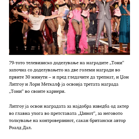
79-тото телевизиско доделување на наградите „Тони“
започна со доделувањето на две големи награди во
првите 30 минути – и пред гледачите да трепнат, и Џон
Литгоу и Лори Меткалф ја освоија третата награда
„Тони“ во своите кариери.
Литгоу ја освои наградата за најдобра изведба од актер
во главна улога во претставата „Џинот“, за неговото
толкување на контроверзниот, сакан британски автор
Роалд Дал.