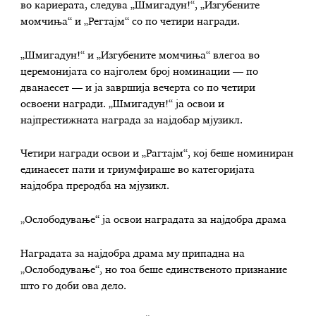
во кариерата, следува „Шмигадун!“, „Изгубените
момчиња“ и „Регтајм“ со по четири награди.
„Шмигадун!“ и „Изгубените момчиња“ влегоа во
церемонијата со најголем број номинации — по
дванаесет — и ја завршија вечерта со по четири
освоени награди. „Шмигадун!“ ја освои и
најпрестижната награда за најдобар мјузикл.
Четири награди освои и „Рагтајм“, кој беше номиниран
единаесет пати и триумфираше во категоријата
најдобра преродба на мјузикл.
„Ослободување“ ја освои наградата за најдобра драма
Наградата за најдобра драма му припадна на
„Ослободување“, но тоа беше единственото признание
што го доби ова дело.