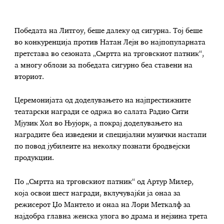
Победата на Литгоу, беше далеку од сигурна. Тој беше
во конкуренција против Натан Лејн во најпопуларната
претстава во сезоната „Смртта на трговскиот патник“,
а многу облози за победата сигурно беа ставени на
вториот.
Церемонијата од доделувањето на најпрестижните
театарски награди се одржа во салата Радио Сити
Мјузик Хол во Њујорк, а покрај доделувањето на
наградите беа изведени и специјални музички настапи
по повод јубилеите на неколку познати бродвејски
продукции.
По „Смртта на трговскиот патник“ од Артур Милер,
која освои шест награди, вклучувајќи ја онаа за
режисерот Џо Мантело и онаа на Лори Меткалф за
најдобра главна женска улога во драма и нејзина трета