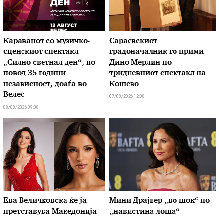
Караванот со музичкo-
Сараевскиот
сценскиот спектакл
градоначалник го прими
„Силно светнал ден“, по
Дино Мерлин по
повод 35 години
тридневниот спектакл на
независност, доаѓа во
Кошево
Велес
07/08/2026 12:08
08/08/2026 09:08
Ева Величковска ќе ја
Мини Драјвер „во шок“ по
претставува Македонија
„навистина лоша“