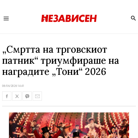
Se
Main
Menu
„Смртта на трговскиот
патник“ триумфираше на
наградите „Тони“ 2026
08/06/2026 14:41