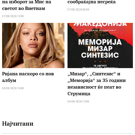
на изборот за Мис на
сообраќајна несреќа
светот во Виетнам
07/08/2026 08:08
07/08/2026 12:08
Ријана наскоро со нов
„Мизар“, „Синтезис“ и
албум
„Меморија“ за 35 години
независност ќе пеат во
06/08/2026 16:08
Струмица
06/08/2026 13:08
Најчитани