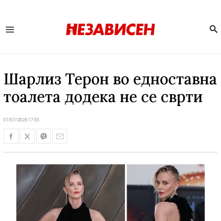
Se
Main
Menu
Шарлиз Терон во едноставна
тоалета додека не се сврти
07/07/2026 17:55