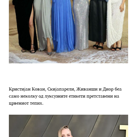
Кристијан Кован, Скијапарели, Живанши и Диор беа
само неколку од луксузните етикети претставени на
црвениот тепих.