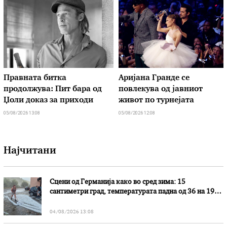
Правната битка
Аријана Гранде се
продолжува: Пит бара од
повлекува од јавниот
Џоли доказ за приходи
живот по турнејата
05/08/2026 13:08
05/08/2026 12:08
Најчитани
Сцени од Германија како во сред зима: 15
сантиметри град, температурата падна од 36 на 19
степени
04/08/2026 13:08