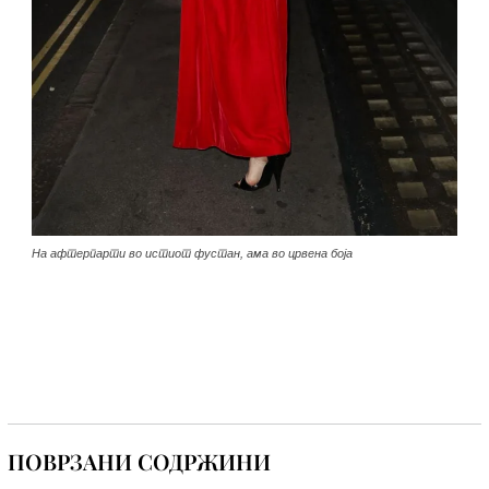
На афтерпарти во истиот фустан, ама во црвена боја
ПОВРЗАНИ СОДРЖИНИ