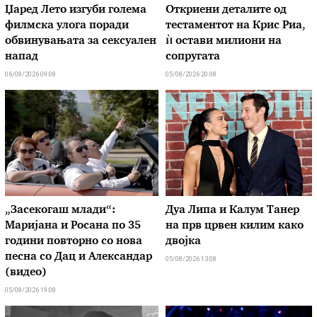
Џаред Лето изгуби голема
Откриени деталите од
филмска улога поради
тестаментот на Крис Риа,
обвинувањата за сексуален
ѝ остави милиони на
напад
сопругата
06/08/2026 09:08
05/08/2026 20:08
„Засекогаш млади“:
Дуа Липа и Калум Танер
Маријана и Росана по 35
на прв црвен килим како
години повторно со нова
двојка
песна со Дац и Александар
05/08/2026 13:08
(видео)
05/08/2026 19:08