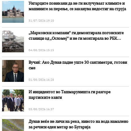
Унгарците повикани да не ги вклучуваат климите и
машините за перење, се заканува недостиг на струја
31/07/2026 19:10
„Марковски компани“ ги демонтирала погонските
станици од „Осломеј“ и не ги монтирала во РЕК
„Битола“, стои во вештачењето на обвинителството
04/08/2026 15:15
Вучиќ: Ако Дунав падне уште 30 сантиметри, готови
сме
01/08/2026 16:28
И инцидентот во Ташмаруништa ги разгоре
партиските кавги
03/08/2026 16:37
Дунав веќе не личи на река, нивото на вода намалено
за речиси еден метар во Бугарија