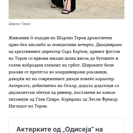
Шарлиз Терон
Живанши ѝ подари на Шарлиз Терон драматичен
црно-бел ансамбл за понеделник вечерта. Дизајнирана
од креативниот директор Сара Бартон, црниот фустан
на Терон со врвови имаше шлиц висок до бутовите и
голем набразден елемент на грбот. Широките бели
ракави се протегаа во координирани ракавици,
давајќи му на современиот дизајн повеќе карактер.
Актерката, добитничка на Оскар, додала додатоци со
дијамантски обетки од ривиер, поставени во коњак
титаниум од Глен Спиро. Курирана од Лесли Фремар
Изгледот на Терон.