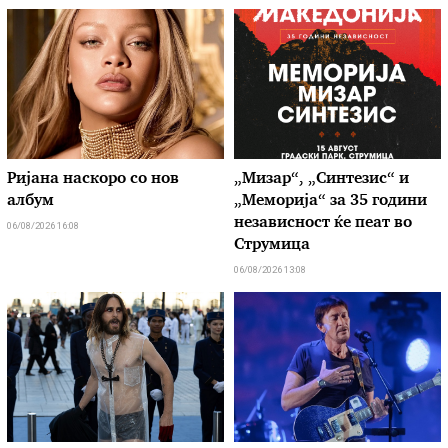
Ријана наскоро со нов
„Мизар“, „Синтезис“ и
албум
„Меморија“ за 35 години
независност ќе пеат во
06/08/2026 16:08
Струмица
06/08/2026 13:08