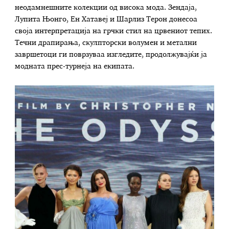
неодамнешните колекции од висока мода. Зендаја,
Лупита Њонго, Ен Хатавеј и Шарлиз Терон донесоа
своја интерпретација на грчки стил на црвениот тепих.
Течни драпирања, скулпторски волумен и метални
завршетоци ги поврзуваа изгледите, продолжувајќи ја
модната прес-турнеја на екипата.