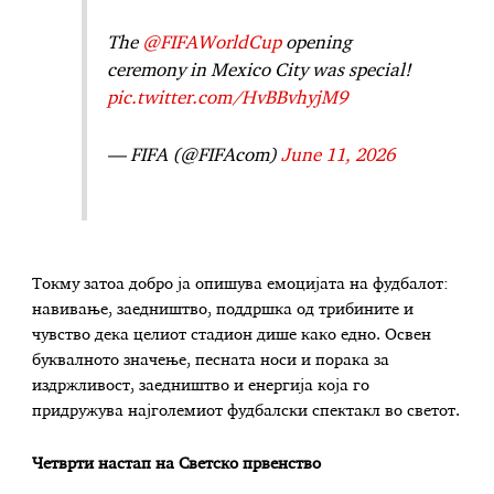
The
@FIFAWorldCup
opening
ceremony in Mexico City was special!
pic.twitter.com/HvBBvhyjM9
— FIFA (@FIFAcom)
June 11, 2026
Токму затоа добро ја опишува емоцијата на фудбалот:
навивање, заедништво, поддршка од трибините и
чувство дека целиот стадион дише како едно. Освен
буквалното значење, песната носи и порака за
издржливост, заедништво и енергија која го
придружува најголемиот фудбалски спектакл во светот.
Четврти настап на Светско првенство