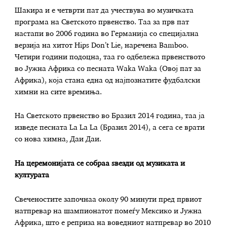
Шакира и е четврти пат да учествува во музичката
програма на Светското првенство. Таа за прв пат
настапи во 2006 година во Германија со специјална
верзија на хитот Hips Don’t Lie, наречена Bamboo.
Четири години подоцна, таа го одбележа првенството
во Јужна Африка со песната Waka Waka (Овој пат за
Африка), која стана една од најпознатите фудбалски
химни на сите времиња.
На Светското првенство во Бразил 2014 година, таа ја
изведе песната La La La (Бразил 2014), а сега се врати
со нова химна, Даи Даи.
На церемонијата се собраа ѕвезди од музиката и
културата
Свеченостите започнаа околу 90 минути пред првиот
натпревар на шампионатот помеѓу Мексико и Јужна
Африка, што е реприза на воведниот натпревар во 2010