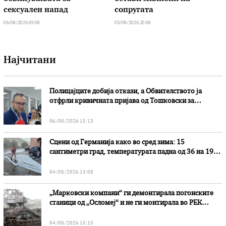
сексуален напад
сопругата
06/08/2026 09:08
05/08/2026 20:08
Најчитани
Полицајците добија откази, а Обвителството ја
отфрли кривичната пријава од Тошковски за
наводни злоупотреби
06/08/2026 15:13
Сцени од Германија како во сред зима: 15
сантиметри град, температурата падна од 36 на 19
степени
04/08/2026 13:08
„Марковски компани“ ги демонтирала погонските
станици од „Осломеј“ и не ги монтирала во РЕК
„Битола“, стои во вештачењето на обвинителството
04/08/2026 15:15