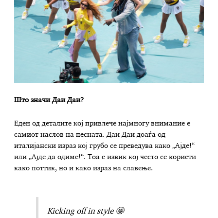
Што значи Даи Даи?
Еден од деталите кој привлече најмногу внимание е
самиот наслов на песната. Даи Даи доаѓа од
италијански израз кој грубо се преведува како „Ајде!“
или „Ајде да одиме!“. Тоа е извик кој често се користи
како поттик, но и како израз на славење.
Kicking off in style 🤩