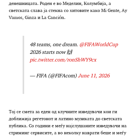
денешницата. Роден е во Меделин, Колумбија, а
светската слава ја стекна со хитовите како Mi Gente, Ay
Vamos, Ginza и La Canción.
48 teams, one dream.
@FIFAWorldCup
2026 starts now 🙌
pic.twitter.com/ronShWY9cx
— FIFA (@FIFAcom)
June 11, 2026
Тој се смета за еден од клучните изведувачи кои ги
доближија регетонот и латино музиката до светската
публика. Со години е меѓу најслушаните изведувачи на
стриминг сервисите, а во неколку наврати беше и меѓу