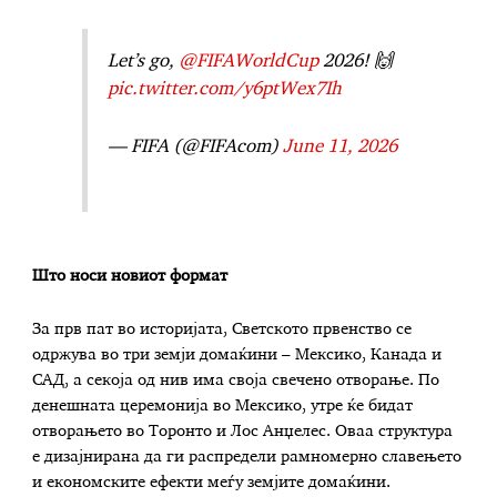
Let’s go,
@FIFAWorldCup
2026! 🙌
pic.twitter.com/y6ptWex7Ih
— FIFA (@FIFAcom)
June 11, 2026
Што носи новиот формат
За прв пат во историјата, Светското првенство се
одржува во три земји домаќини – Мексико, Канада и
САД, а секоја од нив има своја свечено отворање. По
денешната церемонија во Мексико, утре ќе бидат
отворањето во Торонто и Лос Анџелес. Оваа структура
е дизајнирана да ги распредели рамномерно славењето
и економските ефекти меѓу земјите домаќини.