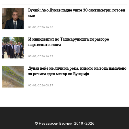
Вучиќ: Ако Дунав падне уште 30 сантиметри, готови
сме
01/08/2026 16:28
И инцидентот во Ташмаруништa ги разгоре
партиските кавги
03/08/2026 16:37
Дунав веќе не личи на река, нивото на вода намалено
за речиси еден метар во Бугарија
02/08/2026 08:57
© Независен Весник 2019 -2026