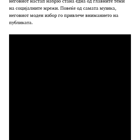
неговиот настап набрзо стана една од главните теми
на социјалните мрежи. Повеќе од самата музика,
неговиот моден избор го привлече вниманието на
публиката.