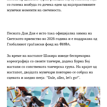
со голема возбуда го дочека еден од најатрактивните
музички моменти на свеченоста.
Песната Даи Даи е исто така официјална химна на
Светското првенство во 2026 година и е поддржана од
Глобалниот граѓански фонд на ФИФА.
За време на настапот Шакира изведе беспрекорна
кореографија со своите танчери, додека Бурна Бој
настапи со сопствената танчерска група. На крајот од
настапот, двајцата музичари повторно се собраа на
сцената и заедно пееја: “Dale, allez, let’s go!”.