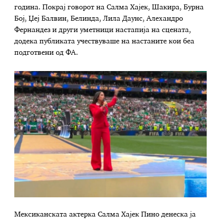
година. Покрај говорот на Салма Хајек, Шакира, Бурна
Бој, Џеј Балвин, Белинда, Лила Даунс, Алехандро
Фернандез и други уметници настапија на сцената,
додека публиката учествуваше на настаните кои беа
подготвени од ФА.
Мексиканската актерка Салма Хајек Пино денеска ја