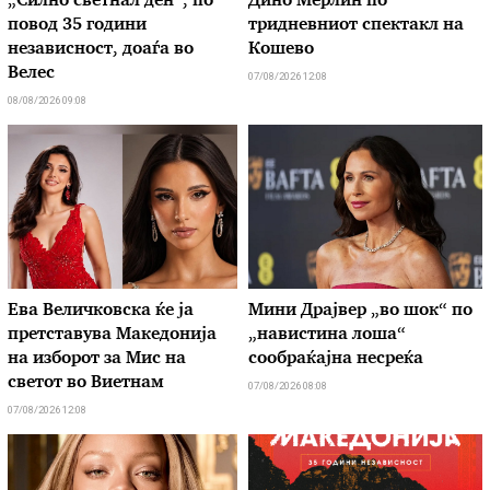
„Силно светнал ден“, по
Дино Мерлин по
повод 35 години
тридневниот спектакл на
независност, доаѓа во
Кошево
Велес
07/08/2026 12:08
08/08/2026 09:08
Ева Величковска ќе ја
Мини Драјвер „во шок“ по
претставува Македонија
„навистина лоша“
на изборот за Мис на
сообраќајна несреќа
светот во Виетнам
07/08/2026 08:08
07/08/2026 12:08