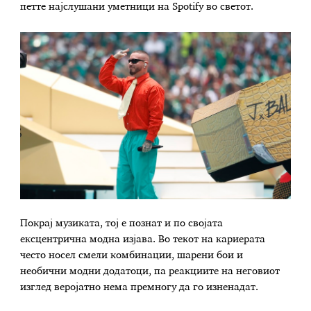
петте најслушани уметници на Spotify во светот.
Покрај музиката, тој е познат и по својата
ексцентрична модна изјава. Во текот на кариерата
често носел смели комбинации, шарени бои и
необични модни додатоци, па реакциите на неговиот
изглед веројатно нема премногу да го изненадат.