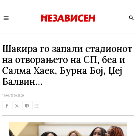
Se
Main
Menu
Шакира го запали стадионот
на отворањето на СП, беа и
Салма Хаек, Бурна Бој, Џеј
Балвин…
11/06/2026 23:20