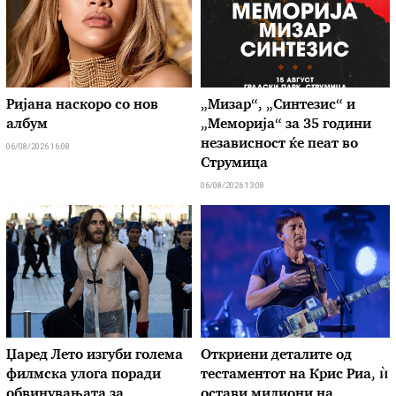
Ријана наскоро со нов
„Мизар“, „Синтезис“ и
албум
„Меморија“ за 35 години
независност ќе пеат во
06/08/2026 16:08
Струмица
06/08/2026 13:08
Џаред Лето изгуби голема
Откриени деталите од
филмска улога поради
тестаментот на Крис Риа, ѝ
обвинувањата за
остави милиони на