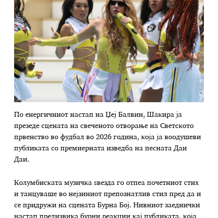
По енергичниот настап на Џеј Балвин, Шакира ја
презеде сцената на свеченото отворање на Светското
првенство во фудбал во 2026 година, која ја воодушеви
публиката со премиерната изведба на песната Даи
Даи.
Колумбиската музичка ѕвезда го отпеа почетниот стих
и танцуваше во нејзиниот препознатлив стил пред да и
се придружи на сцената Бурна Бој. Нивниот заеднички
настап предизвика бурни реакции кај публиката, која