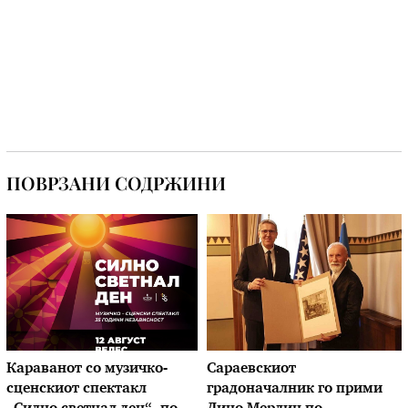
ПОВРЗАНИ СОДРЖИНИ
Караванот со музичкo-
Сараевскиот
сценскиот спектакл
градоначалник го прими