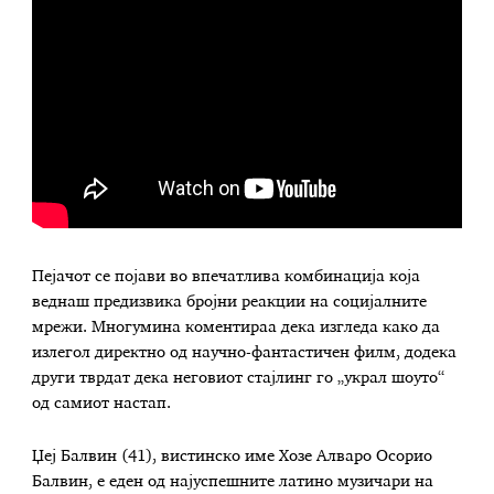
Пејачот се појави во впечатлива комбинација која
веднаш предизвика бројни реакции на социјалните
мрежи. Многумина коментираа дека изгледа како да
излегол директно од научно-фантастичен филм, додека
други тврдат дека неговиот стајлинг го „украл шоуто“
од самиот настап.
Џеј Балвин (41), вистинско име Хозе Алваро Осорио
Балвин, е еден од најуспешните латино музичари на