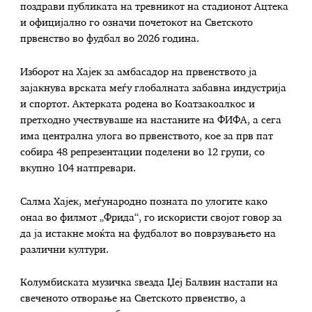
поздрави публиката на тревникот на стадионот Ацтека
и официјално го означи почетокот на Светското
првенство во фудбал во 2026 година.
Изборот на Хајек за амбасадор на првенството ја
зајакнува врската меѓу глобалната забавна индустрија
и спортот. Актерката родена во Коатзакоалкос и
претходно учествуваше на настаните на ФИФА, а сега
има централна улога во првенството, кое за прв пат
собира 48 репрезентации поделени во 12 групи, со
вкупно 104 натпревари.
Салма Хајек, меѓународно позната по улогите како
онаа во филмот „Фрида“, го искористи својот говор за
да ја истакне моќта на фудбалот во поврзувањето на
различни култури.
Колумбиската музичка ѕвезда Џеј Балвин настапи на
свеченото отворање на Светското првенство, а