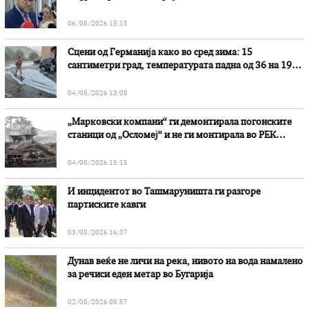
наводни злоупотреби
06/08/2026 15:13
Сцени од Германија како во сред зима: 15
сантиметри град, температурата падна од 36 на 19
степени
04/08/2026 13:08
„Марковски компани“ ги демонтирала погонските
станици од „Осломеј“ и не ги монтирала во РЕК
„Битола“, стои во вештачењето на обвинителството
04/08/2026 15:15
И инцидентот во Ташмаруништa ги разгоре
партиските кавги
03/08/2026 16:37
Дунав веќе не личи на река, нивото на вода намалено
за речиси еден метар во Бугарија
02/08/2026 08:57