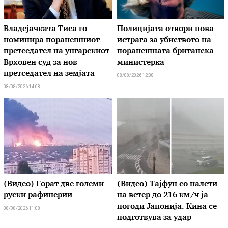
Владејачката Тиса го
Полицијата отвори нова
номинира поранешниот
истрага за убиството на
претседател на унгарскиот
поранешната британска
Врховен суд за нов
министерка
претседател на земјата
08/08/2026 12:08
08/08/2026 14:08
(Видео) Горат две големи
(Видео) Тајфун со налети
руски рафинерии
на ветер до 216 км/ч ја
погоди Јапонија. Кина се
08/08/2026 11:08
подготвува за удар