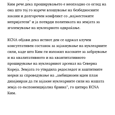
Ким рече дека проширувањето е неопходно со оглед на
она што тој го нарече влошување на безбедносните
закани и долгорочен конфликт со „најжестоките
непријатели“ и ја потврди политиката на земјата за
зголемување на нуклеарното одвраќање.
KCNA објави дека истиот ден се одржал клучен
консултативен состанок за зајакнување на нуклеарните
сили, каде што Ким ги изложил насоките за забрзување
и на квалитативното и на квантитативното
проширување на нуклеарниот арсенал на Северна
Кореја. Земјата го утврдила редоследот и заштитните
мерки за спроведување на „амбициозен иден план
дизајниран да ги зајакне нуклеарните сили на нашата
земја со експоненцијална брзина“, го цитира KCNA
Ким.