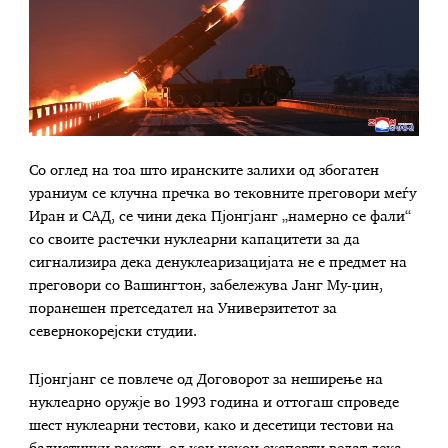
Со оглед на тоа што иранските залихи од збогатен
ураниум се клучна пречка во тековните преговори меѓу
Иран и САД, се чини дека Пјонгјанг „намерно се фали“
со своите растечки нуклеарни капацитети за да
сигнализира дека денуклеаризацијата не е предмет на
преговори со Вашингтон, забележува Јанг Му-џин,
поранешен претседател на Универзитетот за
севернокорејски студии.
Пјонгјанг се повлече од Договорот за неширење на
нуклеарно оружје во 1993 година и оттогаш спроведе
шест нуклеарни тестови, како и десетици тестови на