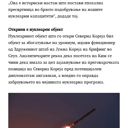
„Ова е историски настан што постави епохална
пресвртница во брзото подобрување на нашите
нуклеарни капацитети“, додаде тој.
Откриен е нуклеарен објект
Нуклеарниот објект што го откри Северна Кореја бил
објект за збогатување на ураниум, изјави функционер
од Здружениот штаб на Јужна Кореја на брифинг во
Сеул. Аналитичарите рекоа дека посетата на Ким се
чини дека имала за цел зајакнување на преговарачката
позиција на Северна Кореја пред потенцијален
дипломатски ангажман, а воедно го оправда
забрзувањето на нејзината нуклеарна програма.