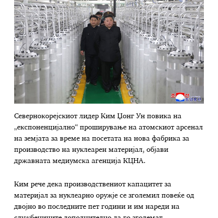
Севернокорејскиот лидер Ким Џонг Ун повика на
„експоненцијално“ проширување на атомскиот арсенал
на земјата за време на посетата на нова фабрика за
производство на нуклеарен материјал, објави
државната медиумска агенција КЦНА.
Ким рече дека производствениот капацитет за
материјал за нуклеарно оружје се зголемил повеќе од
двојно во последните пет години и им нареди на
службениците дополнително да го зголемат