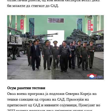
балистички ракети, од кои некои експерти велат дека
би можеле да стигнат до САД.
Осум ракетни тестови
Оваа воена програма ја подложи Северна Кореја на
тешки санкции од страна на САД. Пркосејќи на
притисокот од САД и нивните сојузници, Пјонгјанг во