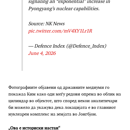
signaling an “exponential” increase in
Pyongyang’s nuclear capabilities.
Source: NK News
pic.twitter.com/mV4XY1Lr1R
— Defence Index (@Defence_Index)
June 4, 2026
Фотографиите објавени од државните медиуми го
покажаа Ким како оди меѓу редови опрема во облик на
цилиндар во објектот, што според некои аналитичари
би можело да укажува дека локацијата е во главниот
нуклеарен комплекс на земјата во Јонгбјон.
„Ова е историски настан“