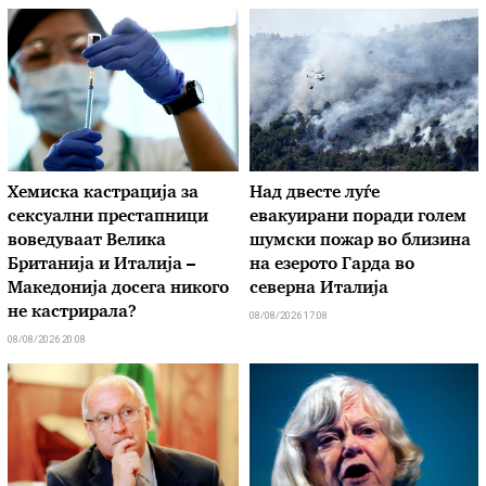
Хемиска кастрација за
Над двесте луѓе
сексуални престапници
евакуирани поради голем
воведуваат Велика
шумски пожар во близина
Британија и Италија –
на езерото Гарда во
Македонија досега никого
северна Италија
не кастрирала?
08/08/2026 17:08
08/08/2026 20:08