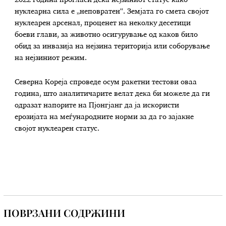
2022 година прогласи дека нејзиниот статус како
нуклеарна сила е „неповратен“. Земјата го смета својот
нуклеарен арсенал, проценет на неколку десетици
боеви глави, за животно осигурување од каков било
обид за инвазија на нејзина територија или соборување
на нејзиниот режим.
Северна Кореја спроведе осум ракетни тестови оваа
година, што аналитичарите велат дека би можеле да ги
одразат напорите на Пјонгјанг да ја искористи
ерозијата на меѓународните норми за да го зајакне
својот нуклеарен статус.
ПОВРЗАНИ СОДРЖИНИ