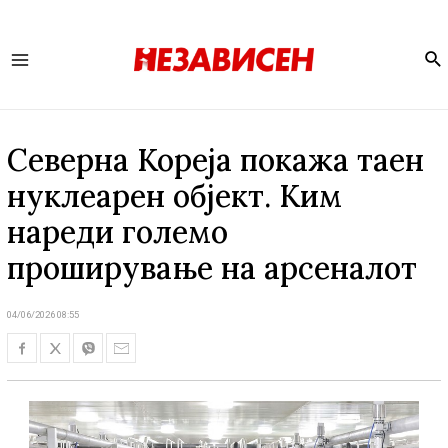
Se
Main
Menu
Северна Кореја покажа таен
нуклеарен објект. Ким
нареди големо
проширување на арсеналот
04/06/2026 08:55