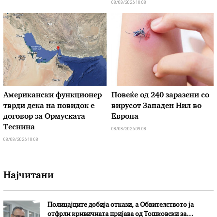
08/08/2026 10:08
Американски функционер
Повеќе од 240 заразени со
тврди дека на повидок е
вирусот Западен Нил во
договор за Ормуската
Европа
Теснина
08/08/2026 09:08
08/08/2026 10:08
Најчитани
Полицајците добија откази, а Обвителството ја
отфрли кривичната пријава од Тошковски за